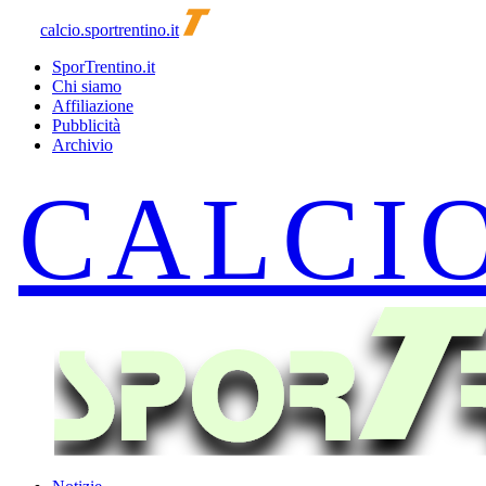
calcio.sportrentino.it
SporTrentino.it
Chi siamo
Affiliazione
Pubblicità
Archivio