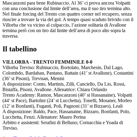
Mascanzoni para bene Rubinaccio. Al 36’ ci prova ancora Volpatti
con una conclusione dal limite dell’area, ma il suo tiro termina alto.
Nel finale forcing del Trento con quattro corner nel recupero, senza
riuscire a trovare la via del gol. A tempo quasi scaduto brivido con il
Villorba che va vicino al colpaccio, l’azione solitaria di Avallone
termina però con un tiro dal limite dell’area di poco alto sopra la
traversa.
Il tabellino
VILLORBA - TRENTO FEMMINILE 0-0
Villorba Treviso: Rubinaccio, Bortolato, Marchesin, Dal Lago,
Colombdo, Bardahan, Pantano, Battain (41’ st Avallone), Costantini
(36’ st Pisoni), Trevisan, Menini
A disposizione: Conto, Martinis, Zilli, Canciello, Da Lio, Rossi,
Bistaffa, Pisoni, Avallone. Allenatrice: Chiara Orlando
Trento Academy: Ramon, Mascanzoni (40’ st Hassanaine), Volpatti
(44’ st Pace), Bartolini (24’ st Lucchetta), Tonelli, Mosaner, Morleo
(12’ st Bonfanti), Fuganti, Poli, Pagnoni (31’ st Bizzaro), Leali
A disposizione: Baldo, Pace, Hassanaine, Bizzaro, Bonfanti, Polo,
Lucchetta, Fenzi. Allenatore: Mauro Perina
Arbitro e assistenti: Serafini di Belluno; Cornacchia e Yoada di
Treviso.