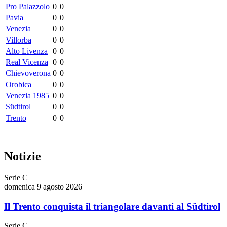
Pro Palazzolo
0
0
Pavia
0
0
Venezia
0
0
Villorba
0
0
Alto Livenza
0
0
Real Vicenza
0
0
Chievoverona
0
0
Orobica
0
0
Venezia 1985
0
0
Südtirol
0
0
Trento
0
0
Notizie
Serie C
domenica 9 agosto 2026
Il Trento conquista il triangolare davanti al Südtirol
Serie C