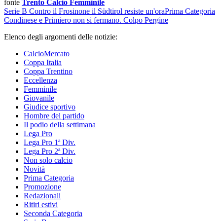
fonte
Trento Calcio Femminile
Serie B
Contro il Frosinone il Südtirol resiste un'ora
Prima Categoria
Condinese e Primiero non si fermano. Colpo Pergine
Elenco degli argomenti delle notizie:
CalcioMercato
Coppa Italia
Coppa Trentino
Eccellenza
Femminile
Giovanile
Giudice sportivo
Hombre del partido
Il podio della settimana
Lega Pro
Lega Pro 1ª Div.
Lega Pro 2ª Div.
Non solo calcio
Novità
Prima Categoria
Promozione
Redazionali
Ritiri estivi
Seconda Categoria