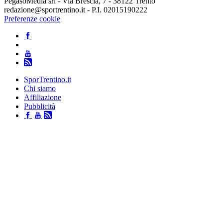
PegasoMedia srl - Via Brescia, 7 - 38122 Trento
redazione@sportrentino.it - P.I. 02015190222
Preferenze cookie
SporTrentino.it
Chi siamo
Affiliazione
Pubblicità