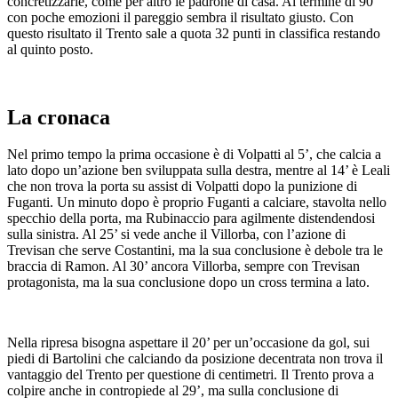
concretizzarle, come per altro le padrone di casa. Al termine di 90’
con poche emozioni il pareggio sembra il risultato giusto. Con
questo risultato il Trento sale a quota 32 punti in classifica restando
al quinto posto.
La cronaca
Nel primo tempo la prima occasione è di Volpatti al 5’, che calcia a
lato dopo un’azione ben sviluppata sulla destra, mentre al 14’ è Leali
che non trova la porta su assist di Volpatti dopo la punizione di
Fuganti. Un minuto dopo è proprio Fuganti a calciare, stavolta nello
specchio della porta, ma Rubinaccio para agilmente distendendosi
sulla sinistra. Al 25’ si vede anche il Villorba, con l’azione di
Trevisan che serve Costantini, ma la sua conclusione è debole tra le
braccia di Ramon. Al 30’ ancora Villorba, sempre con Trevisan
protagonista, ma la sua conclusione dopo un cross termina a lato.
Nella ripresa bisogna aspettare il 20’ per un’occasione da gol, sui
piedi di Bartolini che calciando da posizione decentrata non trova il
vantaggio del Trento per questione di centimetri. Il Trento prova a
colpire anche in contropiede al 29’, ma sulla conclusione di