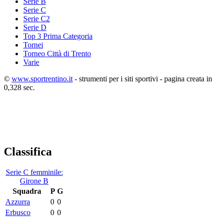
Serie B
Serie C
Serie C2
Serie D
Top 3 Prima Categoria
Tornei
Torneo Città di Trento
Varie
©
www.sportrentino.it
- strumenti per i siti sportivi - pagina creata in
0,328 sec.
Classifica
Serie C femminile:
Girone B
Squadra
P
G
Azzurra
0
0
Erbusco
0
0