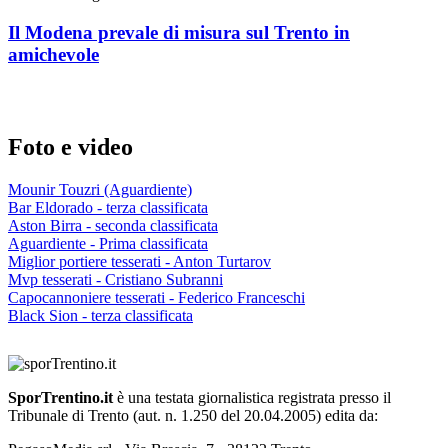
Il Modena prevale di misura sul Trento in
amichevole
Foto e video
Mounir Touzri (Aguardiente)
Bar Eldorado - terza classificata
Aston Birra - seconda classificata
Aguardiente - Prima classificata
Miglior portiere tesserati - Anton Turtarov
Mvp tesserati - Cristiano Subranni
Capocannoniere tesserati - Federico Franceschi
Black Sion - terza classificata
SporTrentino.it
è una testata giornalistica registrata presso il
Tribunale di Trento (aut. n. 1.250 del 20.04.2005) edita da: