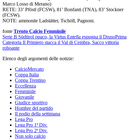
Marco Losso di Merano)
RETE: 33’ Pföstl (FCSW), 81’ Bonfanti (TNA), 83’ Stockner
(FCSW).
NOTE: ammonite Ladstätter, Tschöll, Pagnoni.
fonte
Trento Calcio Femminile
Serie B
Südtirol opaco, la Virtus Entella espugna il Druso
Prima
Categoria
Il Primiero stacca il Val di Cembra, Sacco vittoria
roboante
Elenco degli argomenti delle notizie:
CalcioMercato
Coppa Italia
Coppa Trentino
Eccellenza
Femminile
Giovanile
Giudice sportivo
Hombre del partido
Il podio della settimana
Lega Pro
Lega Pro 1ª Div.
Lega Pro 2ª Div.
Non solo calcio