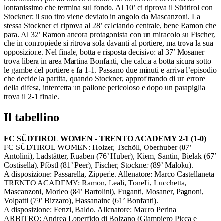
lontanissimo che termina sul fondo. Al 10’ ci riprova il Südtirol con
Stockner: il suo tiro viene deviato in angolo da Mascanzoni. La
stessa Stockner ci riprova al 28’ calciando centrale, bene Ramon che
para. Al 32’ Ramon ancora protagonista con un miracolo su Fischer,
che in contropiede si ritrova sola davanti al portiere, ma trova la sua
opposizione. Nel finale, botta e risposta decisivo: al 37’ Mosaner
trova libera in area Martina Bonfanti, che calcia a botta sicura sotto
le gambe del portiere e fa 1-1. Passano due minuti e arriva l’episodio
che decide la partita, quando Stockner, approfittando di un errore
della difesa, intercetta un pallone pericoloso e dopo un parapiglia
trova il 2-1 finale.
Il tabellino
FC SÜDTIROL WOMEN - TRENTO ACADEMY 2-1 (1-0)
FC SÜDTIROL WOMEN: Holzer, Tschöll, Oberhuber (87’
Antolini), Ladstätter, Ruaben (76’ Huber), Kiem, Santin, Bielak (67’
Costisella), Pföstl (81’ Peer), Fischer, Stockner (89’ Maloku).
A disposizione: Passarella, Zipperle. Allenatore: Marco Castellaneta
TRENTO ACADEMY: Ramon, Leali, Tonelli, Lucchetta,
Mascanzoni, Morleo (84’ Bartolini), Fuganti, Mosaner, Pagnoni,
Volpatti (79’ Bizzaro), Hassanaine (61’ Bonfanti).
A disposizione: Fenzi, Baldo. Allenatore: Mauro Perina
ARBITRO: Andrea Loperfido di Bolzano (Giampiero Picca e