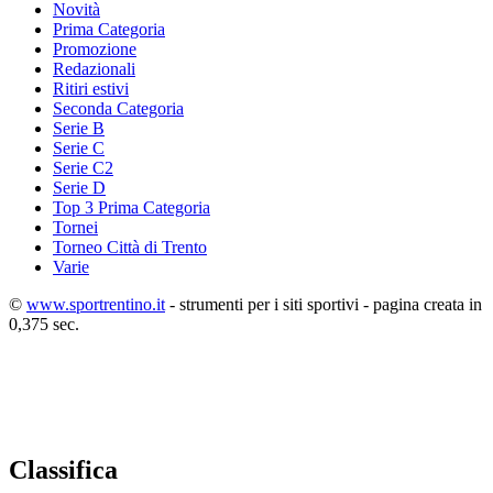
Novità
Prima Categoria
Promozione
Redazionali
Ritiri estivi
Seconda Categoria
Serie B
Serie C
Serie C2
Serie D
Top 3 Prima Categoria
Tornei
Torneo Città di Trento
Varie
©
www.sportrentino.it
- strumenti per i siti sportivi - pagina creata in
0,375 sec.
Classifica