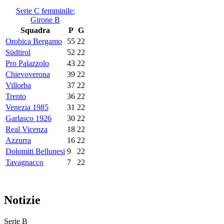
Serie C femminile:
Girone B
Squadra
P
G
Orobica Bergamo
55
22
Südtirol
52
22
Pro Palazzolo
43
22
Chievoverona
39
22
Villorba
37
22
Trento
36
22
Venezia 1985
31
22
Garlasco 1926
30
22
Real Vicenza
18
22
Azzurra
16
22
Dolomiti Bellunesi
9
22
Tavagnacco
7
22
Notizie
Serie B