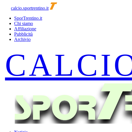
calcio.sportrentino.it
SporTrentino.it
Chi siamo
Affiliazione
Pubblicità
Archivio