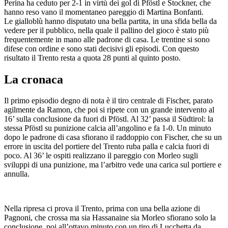
Perina ha ceduto per 2-1 in virtù dei gol di Pföstl e Stockner, che
hanno reso vano il momentaneo pareggio di Martina Bonfanti.
Le gialloblù hanno disputato una bella partita, in una sfida bella da
vedere per il pubblico, nella quale il pallino del gioco è stato più
frequentemente in mano alle padrone di casa. Le trentine si sono
difese con ordine e sono stati decisivi gli episodi. Con questo
risultato il Trento resta a quota 28 punti al quinto posto.
La cronaca
Il primo episodio degno di nota è il tiro centrale di Fischer, parato
agilmente da Ramon, che poi si ripete con un grande intervento al
16’ sulla conclusione da fuori di Pföstl. Al 32’ passa il Südtirol: la
stessa Pföstl su punizione calcia all’angolino e fa 1-0. Un minuto
dopo le padrone di casa sfiorano il raddoppio con Fischer, che su un
errore in uscita del portiere del Trento ruba palla e calcia fuori di
poco. Al 36’ le ospiti realizzano il pareggio con Morleo sugli
sviluppi di una punizione, ma l’arbitro vede una carica sul portiere e
annulla.
Nella ripresa ci prova il Trento, prima con una bella azione di
Pagnoni, che crossa ma sia Hassanaine sia Morleo sfiorano solo la
conclusione, poi all’ottavo minuto con un tiro di Lucchetta da