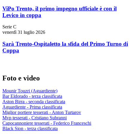
ViPo Trento, il primo impegno ufficiale è con il
Levico in coppa
Serie C
venerdì 31 luglio 2026
Sarà Trento-Ospitaletto la sfida del Primo Turno di
Coppa
Foto e video
Mounir Touzri (Aguardiente)
Bar Eldorado - terza classificata
Aston Birra - seconda classificata
Aguardiente - Prima classificata
Miglior portiere tesserati - Anton Turtarov
Mvp tesserati - Cristiano Subranni
Capocannoniere tesserati - Federico Franceschi
Black Sion - terza classificata