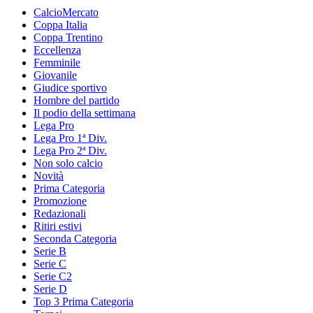
CalcioMercato
Coppa Italia
Coppa Trentino
Eccellenza
Femminile
Giovanile
Giudice sportivo
Hombre del partido
Il podio della settimana
Lega Pro
Lega Pro 1ª Div.
Lega Pro 2ª Div.
Non solo calcio
Novità
Prima Categoria
Promozione
Redazionali
Ritiri estivi
Seconda Categoria
Serie B
Serie C
Serie C2
Serie D
Top 3 Prima Categoria