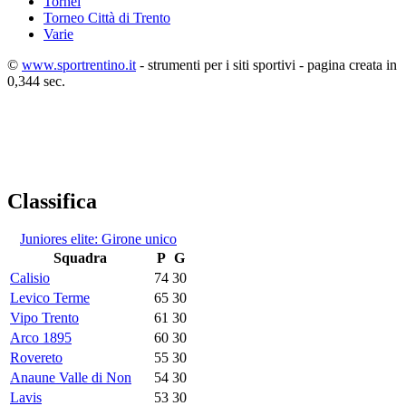
Tornei
Torneo Città di Trento
Varie
©
www.sportrentino.it
- strumenti per i siti sportivi - pagina creata in
0,344 sec.
Classifica
Juniores elite: Girone unico
Squadra
P
G
Calisio
74
30
Levico Terme
65
30
Vipo Trento
61
30
Arco 1895
60
30
Rovereto
55
30
Anaune Valle di Non
54
30
Lavis
53
30