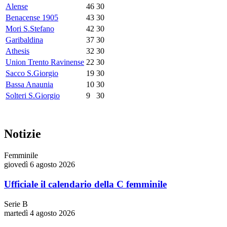
Alense
46
30
Benacense 1905
43
30
Mori S.Stefano
42
30
Garibaldina
37
30
Athesis
32
30
Union Trento Ravinense
22
30
Sacco S.Giorgio
19
30
Bassa Anaunia
10
30
Solteri S.Giorgio
9
30
Notizie
Femminile
giovedì 6 agosto 2026
Ufficiale il calendario della C femminile
Serie B
martedì 4 agosto 2026