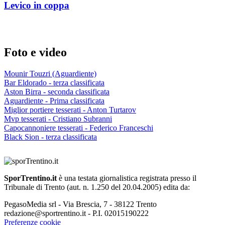
Levico in coppa
Foto e video
Mounir Touzri (Aguardiente)
Bar Eldorado - terza classificata
Aston Birra - seconda classificata
Aguardiente - Prima classificata
Miglior portiere tesserati - Anton Turtarov
Mvp tesserati - Cristiano Subranni
Capocannoniere tesserati - Federico Franceschi
Black Sion - terza classificata
SporTrentino.it
è una testata giornalistica registrata presso il
Tribunale di Trento (aut. n. 1.250 del 20.04.2005) edita da:
PegasoMedia srl - Via Brescia, 7 - 38122 Trento
redazione@sportrentino.it - P.I. 02015190222
Preferenze cookie