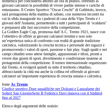
domenica per concludersi attorno all’ora di pranzo, offrendo ai
giovani calciatori la possibilità di vivere partite intense e cariche di
entusiasmo. Il Centro Sportivo "Oscar Ceschi" di Gabbiolo, invece,
sarà protagonista della mattina di sabato, con numerosi incontri tra
cui la sfida inaugurale tra i padroni di casa della Vipo Trento e i
giovani dell’Atalanta, permettendo a tutti i partecipanti di ‘scaldarsi’
e prepararsi alle fasi successive della competizione.
La Golden Eagle Cup, promossa dall’A.C. Trento 1921, nasce con
l’obiettivo di offrire ai giovani calciatori trentini e non solo
un’esperienza unica di confronto con realtà di grande tradizione
calcistica, valorizzando la crescita tecnica e personale dei ragazzi e
promuovendo i valori di sport, passione e fair play. Sugli spalti e nei
campi cittadini sono attese famiglie, appassionati e tifosi, pronti a
vivere due giorni di sport, divertimento e condivisione insieme ai
protagonisti della competizione. Il torneo internazionale organizzato
dal Trento, si svolgerà quindi su tutto il territorio cittadino,
abbracciando la città ma anche la collina ed offrendo ai giovani
calciatori un’importante esperienza di crescita umana e calcistica.
fonte
Ac Trento
Giudice sportivo
Dure squalifiche per Dolzani e Lanzafame dei
Solteri San Giorgio
Serie B
Federico Davi rinnova con il Südtirol
fino al 2027
Elenco degli argomenti delle notizie: