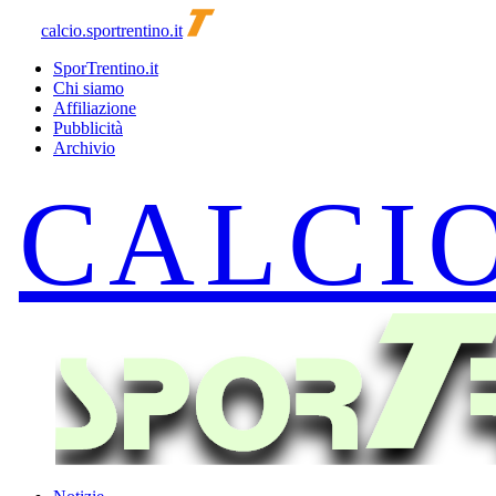
calcio.sportrentino.it
SporTrentino.it
Chi siamo
Affiliazione
Pubblicità
Archivio