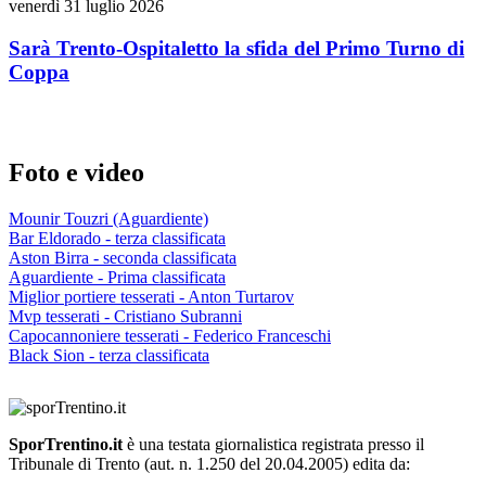
venerdì 31 luglio 2026
Sarà Trento-Ospitaletto la sfida del Primo Turno di
Coppa
Foto e video
Mounir Touzri (Aguardiente)
Bar Eldorado - terza classificata
Aston Birra - seconda classificata
Aguardiente - Prima classificata
Miglior portiere tesserati - Anton Turtarov
Mvp tesserati - Cristiano Subranni
Capocannoniere tesserati - Federico Franceschi
Black Sion - terza classificata
SporTrentino.it
è una testata giornalistica registrata presso il
Tribunale di Trento (aut. n. 1.250 del 20.04.2005) edita da: