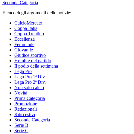
Seconda Categoria
Elenco degli argomenti delle notizie:
CalcioMercato
Coppa Italia
Coppa Trentino
Eccellenza
Femminile
Giovanile
Giudice sportivo
Hombre del partido
Il podio della settimana
Lega Pro
Lega Pro 1ª Div.
Lega Pro 2ª Div.
Non solo calcio
Novità
Prima Categoria
Promozione
Redazionali
Ritiri estivi
Seconda Categoria
Serie B
Serie C