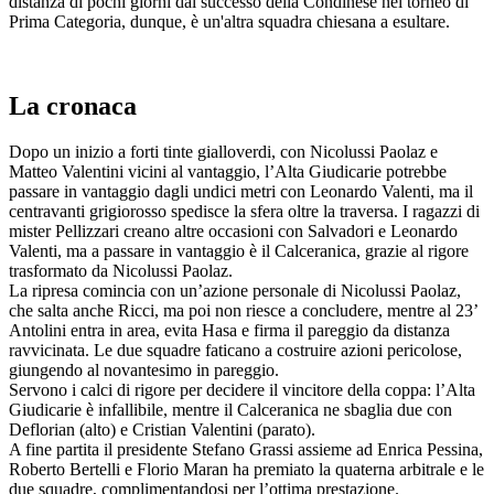
distanza di pochi giorni dal successo della Condinese nel torneo di
Prima Categoria, dunque, è un'altra squadra chiesana a esultare.
La cronaca
Dopo un inizio a forti tinte gialloverdi, con Nicolussi Paolaz e
Matteo Valentini vicini al vantaggio, l’Alta Giudicarie potrebbe
passare in vantaggio dagli undici metri con Leonardo Valenti, ma il
centravanti grigiorosso spedisce la sfera oltre la traversa. I ragazzi di
mister Pellizzari creano altre occasioni con Salvadori e Leonardo
Valenti, ma a passare in vantaggio è il Calceranica, grazie al rigore
trasformato da Nicolussi Paolaz.
La ripresa comincia con un’azione personale di Nicolussi Paolaz,
che salta anche Ricci, ma poi non riesce a concludere, mentre al 23’
Antolini entra in area, evita Hasa e firma il pareggio da distanza
ravvicinata. Le due squadre faticano a costruire azioni pericolose,
giungendo al novantesimo in pareggio.
Servono i calci di rigore per decidere il vincitore della coppa: l’Alta
Giudicarie è infallibile, mentre il Calceranica ne sbaglia due con
Deflorian (alto) e Cristian Valentini (parato).
A fine partita il presidente Stefano Grassi assieme ad Enrica Pessina,
Roberto Bertelli e Florio Maran ha premiato la quaterna arbitrale e le
due squadre, complimentandosi per l’ottima prestazione.