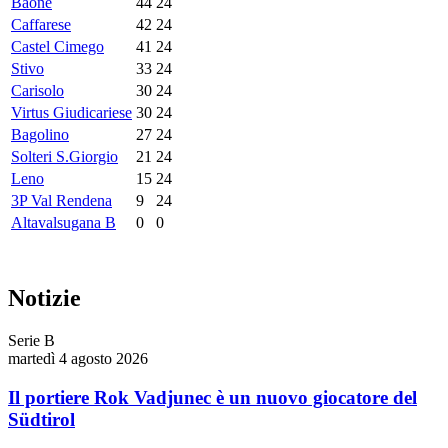
Baone
44
24
Caffarese
42
24
Castel Cimego
41
24
Stivo
33
24
Carisolo
30
24
Virtus Giudicariese
30
24
Bagolino
27
24
Solteri S.Giorgio
21
24
Leno
15
24
3P Val Rendena
9
24
Altavalsugana B
0
0
Notizie
Serie B
martedì 4 agosto 2026
Il portiere Rok Vadjunec è un nuovo giocatore del
Südtirol