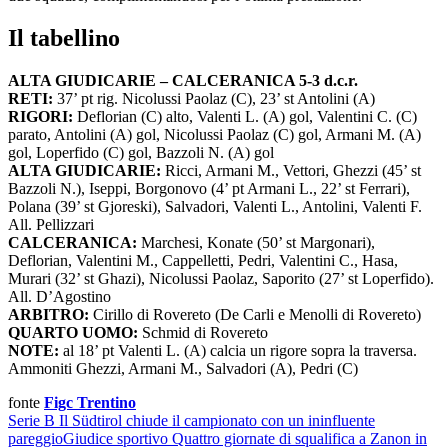
Il tabellino
ALTA GIUDICARIE – CALCERANICA 5-3 d.c.r.
RETI:
37’ pt rig. Nicolussi Paolaz (C), 23’ st Antolini (A)
RIGORI:
Deflorian (C) alto, Valenti L. (A) gol, Valentini C. (C)
parato, Antolini (A) gol, Nicolussi Paolaz (C) gol, Armani M. (A)
gol, Loperfido (C) gol, Bazzoli N. (A) gol
ALTA GIUDICARIE:
Ricci, Armani M., Vettori, Ghezzi (45’ st
Bazzoli N.), Iseppi, Borgonovo (4’ pt Armani L., 22’ st Ferrari),
Polana (39’ st Gjoreski), Salvadori, Valenti L., Antolini, Valenti F.
All. Pellizzari
CALCERANICA:
Marchesi, Konate (50’ st Margonari),
Deflorian, Valentini M., Cappelletti, Pedri, Valentini C., Hasa,
Murari (32’ st Ghazi), Nicolussi Paolaz, Saporito (27’ st Loperfido).
All. D’Agostino
ARBITRO:
Cirillo di Rovereto (De Carli e Menolli di Rovereto)
QUARTO UOMO:
Schmid di Rovereto
NOTE:
al 18’ pt Valenti L. (A) calcia un rigore sopra la traversa.
Ammoniti Ghezzi, Armani M., Salvadori (A), Pedri (C)
fonte
Figc Trentino
Serie B
Il Südtirol chiude il campionato con un ininfluente
pareggio
Giudice sportivo
Quattro giornate di squalifica a Zanon in