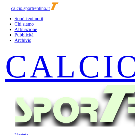
calcio.sportrentino.it
SporTrentino.it
Chi siamo
Affiliazione
Pubblicità
Archivio