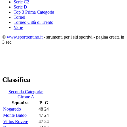
Serie C2
Serie D
Top 3 Prima Categoria
Tornei
Torneo Città di Trento
Varie
©
www.sportrentino.it
- strumenti per i siti sportivi - pagina creata in
3 sec.
Classifica
Seconda Categoria:
Girone A
Squadra
P
G
Nogaredo
48
24
Monte Baldo
47
24
Virtus Rovere
47
24