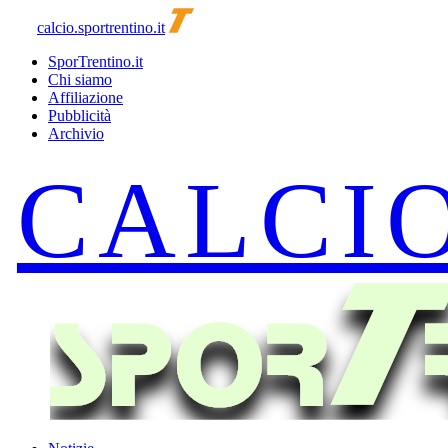
calcio.sportrentino.it
SporTrentino.it
Chi siamo
Affiliazione
Pubblicità
Archivio