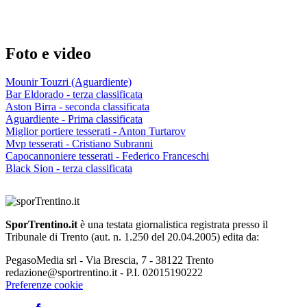
Foto e video
Mounir Touzri (Aguardiente)
Bar Eldorado - terza classificata
Aston Birra - seconda classificata
Aguardiente - Prima classificata
Miglior portiere tesserati - Anton Turtarov
Mvp tesserati - Cristiano Subranni
Capocannoniere tesserati - Federico Franceschi
Black Sion - terza classificata
SporTrentino.it
è una testata giornalistica registrata presso il
Tribunale di Trento (aut. n. 1.250 del 20.04.2005) edita da:
PegasoMedia srl - Via Brescia, 7 - 38122 Trento
redazione@sportrentino.it - P.I. 02015190222
Preferenze cookie