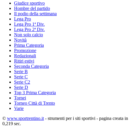
Giudice sportivo
Hombre del partido
Il podio della settimana
Lega Pro
Lega Pro 1ª Div.
Lega Pro 2ª Div.
Non solo calcio
Novità
Prima Categoria
Promozione
Redazionali
Ritiri estivi
Seconda Categoria
Serie B
Serie C
Serie C2
Serie D
Top 3 Prima Categoria
Tornei
Torneo Città di Trento
Varie
©
www.sportrentino.it
- strumenti per i siti sportivi - pagina creata in
0,219 sec.