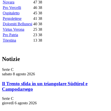
Novara
47
38
Pro Vercelli
46
38
Ospitaletto
45
38
Pergolettese
41
38
Dolomiti Bellunesi
40
38
Virtus Verona
25
38
Pro Patria
23
38
Triestina
13
38
Notizie
Serie C
sabato 8 agosto 2026
Il Trento sfida in un triangolare Südtirol e
Campodarsego
Serie C
giovedì 6 agosto 2026