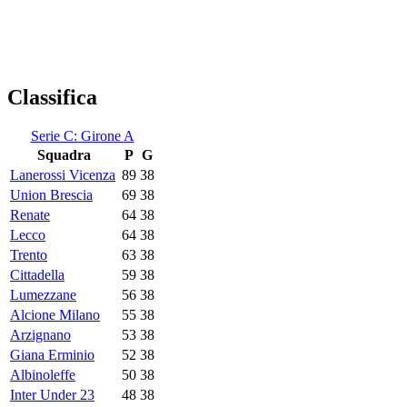
Classifica
Serie C: Girone A
Squadra
P
G
Lanerossi Vicenza
89
38
Union Brescia
69
38
Renate
64
38
Lecco
64
38
Trento
63
38
Cittadella
59
38
Lumezzane
56
38
Alcione Milano
55
38
Arzignano
53
38
Giana Erminio
52
38
Albinoleffe
50
38
Inter Under 23
48
38