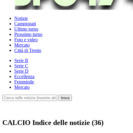
Notizie
Campionati
Ultimo turno
Prossimo turno
Foto e video
Mercato
Città di Trento
Serie B
Serie C
Serie D
Eccellenza
Femminile
Mercato
CALCIO
Indice delle notizie (36)