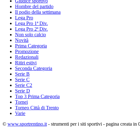
Giudice sportivo
Hombre del partido
Il podio della settimana
Lega Pro
Lega Pro 1ª Div.
Lega Pro 2ª Div.
Non solo calcio
Novità
Prima Categoria
Promozione
Redazionali
Ritiri estivi
Seconda Categoria
Serie B
Serie C
Serie C2
Serie D
Top 3 Prima Categoria
Tornei
Torneo Città di Trento
Varie
©
www.sportrentino.it
- strumenti per i siti sportivi - pagina creata in 