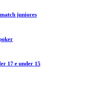
l match juniores
 poker
der 17 e under 15