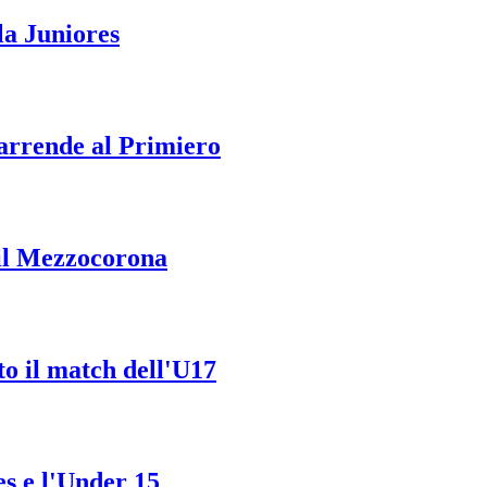
la Juniores
 arrende al Primiero
 il Mezzocorona
to il match dell'U17
es e l'Under 15