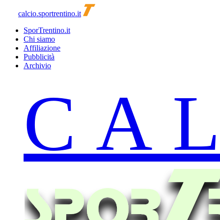
calcio.sportrentino.it
SporTrentino.it
Chi siamo
Affiliazione
Pubblicità
Archivio