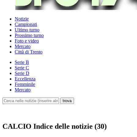
Notizie
Campionati
Ultimo turno
Prossimo turno
Foto e video
Mercato
Città di Trento
Serie B
Serie C
Serie D
Eccellenza
Femminile
Mercato
CALCIO
Indice delle notizie (30)