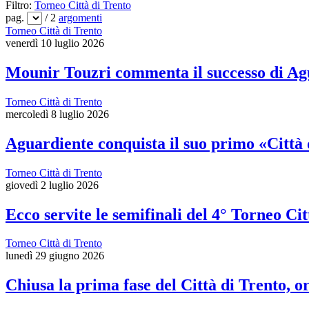
Filtro:
Torneo Città di Trento
pag.
/ 2
argomenti
Torneo Città di Trento
venerdì 10 luglio 2026
Mounir Touzri commenta il successo di Ag
Torneo Città di Trento
mercoledì 8 luglio 2026
Aguardiente conquista il suo primo «Città 
Torneo Città di Trento
giovedì 2 luglio 2026
Ecco servite le semifinali del 4° Torneo Cit
Torneo Città di Trento
lunedì 29 giugno 2026
Chiusa la prima fase del Città di Trento, or