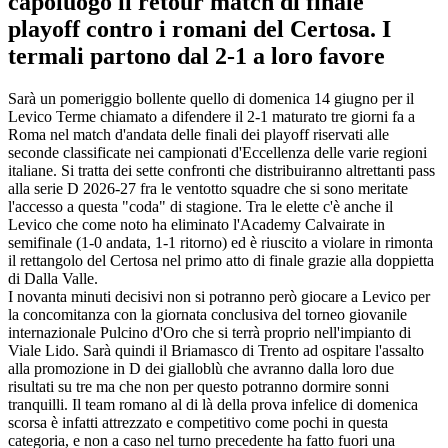
capoluogo il retour match di finale
playoff contro i romani del Certosa. I
termali partono dal 2-1 a loro favore
Sarà un pomeriggio bollente quello di domenica 14 giugno per il
Levico Terme chiamato a difendere il 2-1 maturato tre giorni fa a
Roma nel match d'andata delle finali dei playoff riservati alle
seconde classificate nei campionati d'Eccellenza delle varie regioni
italiane. Si tratta dei sette confronti che distribuiranno altrettanti pass
alla serie D 2026-27 fra le ventotto squadre che si sono meritate
l'accesso a questa "coda" di stagione. Tra le elette c'è anche il
Levico che come noto ha eliminato l'Academy Calvairate in
semifinale (1-0 andata, 1-1 ritorno) ed è riuscito a violare in rimonta
il rettangolo del Certosa nel primo atto di finale grazie alla doppietta
di Dalla Valle.
I novanta minuti decisivi non si potranno però giocare a Levico per
la concomitanza con la giornata conclusiva del torneo giovanile
internazionale Pulcino d'Oro che si terrà proprio nell'impianto di
Viale Lido. Sarà quindi il Briamasco di Trento ad ospitare l'assalto
alla promozione in D dei gialloblù che avranno dalla loro due
risultati su tre ma che non per questo potranno dormire sonni
tranquilli. Il team romano al di là della prova infelice di domenica
scorsa è infatti attrezzato e competitivo come pochi in questa
categoria, e non a caso nel turno precedente ha fatto fuori una