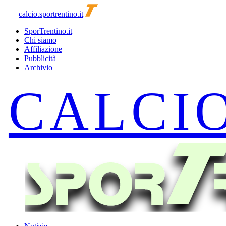
calcio.sportrentino.it
SporTrentino.it
Chi siamo
Affiliazione
Pubblicità
Archivio