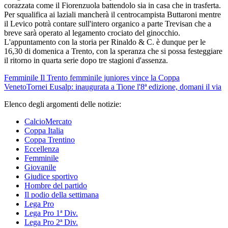
corazzata come il Fiorenzuola battendolo sia in casa che in trasferta.
Per squalifica ai laziali mancherà il centrocampista Buttaroni mentre
il Levico potrà contare sull'intero organico a parte Trevisan che a
breve sarà operato al legamento crociato del ginocchio.
L'appuntamento con la storia per Rinaldo & C. è dunque per le
16,30 di domenica a Trento, con la speranza che si possa festeggiare
il ritorno in quarta serie dopo tre stagioni d'assenza.
Femminile
Il Trento femminile juniores vince la Coppa
Veneto
Tornei
Eusalp: inaugurata a Tione l'8ª edizione, domani il via
Elenco degli argomenti delle notizie:
CalcioMercato
Coppa Italia
Coppa Trentino
Eccellenza
Femminile
Giovanile
Giudice sportivo
Hombre del partido
Il podio della settimana
Lega Pro
Lega Pro 1ª Div.
Lega Pro 2ª Div.