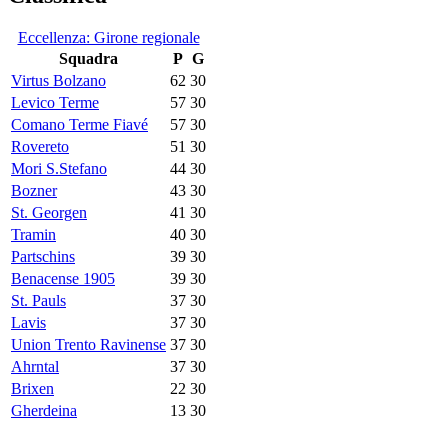
Eccellenza: Girone regionale
Squadra
P
G
Virtus Bolzano
62
30
Levico Terme
57
30
Comano Terme Fiavé
57
30
Rovereto
51
30
Mori S.Stefano
44
30
Bozner
43
30
St. Georgen
41
30
Tramin
40
30
Partschins
39
30
Benacense 1905
39
30
St. Pauls
37
30
Lavis
37
30
Union Trento Ravinense
37
30
Ahrntal
37
30
Brixen
22
30
Gherdeina
13
30