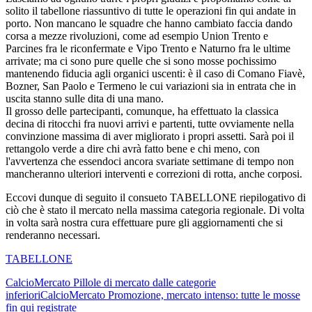
solito il tabellone riassuntivo di tutte le operazioni fin qui andate in
porto. Non mancano le squadre che hanno cambiato faccia dando
corsa a mezze rivoluzioni, come ad esempio Union Trento e
Parcines fra le riconfermate e Vipo Trento e Naturno fra le ultime
arrivate; ma ci sono pure quelle che si sono mosse pochissimo
mantenendo fiducia agli organici uscenti: è il caso di Comano Fiavè,
Bozner, San Paolo e Termeno le cui variazioni sia in entrata che in
uscita stanno sulle dita di una mano.
Il grosso delle partecipanti, comunque, ha effettuato la classica
decina di ritocchi fra nuovi arrivi e partenti, tutte ovviamente nella
convinzione massima di aver migliorato i propri assetti. Sarà poi il
rettangolo verde a dire chi avrà fatto bene e chi meno, con
l'avvertenza che essendoci ancora svariate settimane di tempo non
mancheranno ulteriori interventi e correzioni di rotta, anche corposi.
Eccovi dunque di seguito il consueto TABELLONE riepilogativo di
ciò che è stato il mercato nella massima categoria regionale. Di volta
in volta sarà nostra cura effettuare pure gli aggiornamenti che si
renderanno necessari.
TABELLONE
CalcioMercato
Pillole di mercato dalle categorie
inferiori
CalcioMercato
Promozione, mercato intenso: tutte le mosse
fin qui registrate