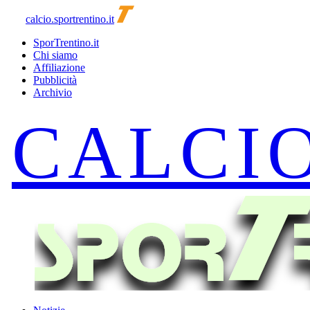
calcio.sportrentino.it
SporTrentino.it
Chi siamo
Affiliazione
Pubblicità
Archivio