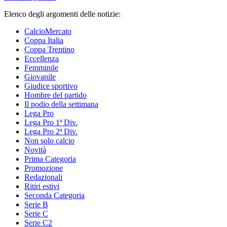
Elenco degli argomenti delle notizie:
CalcioMercato
Coppa Italia
Coppa Trentino
Eccellenza
Femminile
Giovanile
Giudice sportivo
Hombre del partido
Il podio della settimana
Lega Pro
Lega Pro 1ª Div.
Lega Pro 2ª Div.
Non solo calcio
Novità
Prima Categoria
Promozione
Redazionali
Ritiri estivi
Seconda Categoria
Serie B
Serie C
Serie C2