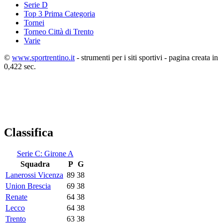
Serie D
Top 3 Prima Categoria
Tornei
Torneo Città di Trento
Varie
©
www.sportrentino.it
- strumenti per i siti sportivi - pagina creata in
0,422 sec.
Classifica
Serie C: Girone A
Squadra
P
G
Lanerossi Vicenza
89
38
Union Brescia
69
38
Renate
64
38
Lecco
64
38
Trento
63
38