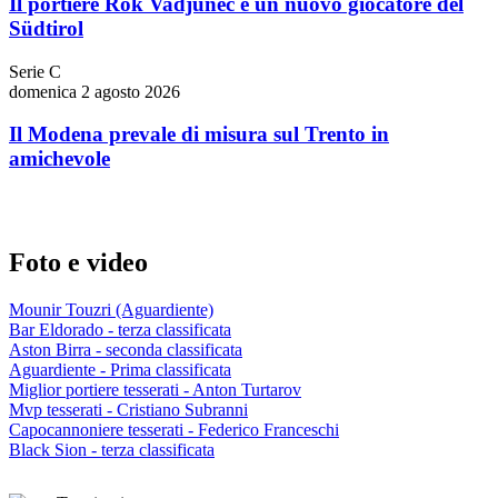
Il portiere Rok Vadjunec è un nuovo giocatore del
Südtirol
Serie C
domenica 2 agosto 2026
Il Modena prevale di misura sul Trento in
amichevole
Foto e video
Mounir Touzri (Aguardiente)
Bar Eldorado - terza classificata
Aston Birra - seconda classificata
Aguardiente - Prima classificata
Miglior portiere tesserati - Anton Turtarov
Mvp tesserati - Cristiano Subranni
Capocannoniere tesserati - Federico Franceschi
Black Sion - terza classificata