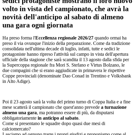
sedici protagoniste mostrano il loro nuovo
volto in vista del campionato, che avrà la
novità dell'anticipo al sabato di almeno
una gara ogni giornata
Ha preso forma l'
Eccellenza regionale 2026/27
quando ormai ha
preso il via ovunque l'inizio della preparazione. Come da tradizione
consolidata nell'ultima decade di luglio, infatti, tutte e sedici le
protagoniste hanno ripreso l'attività sul campo in vista dell'apertura
ufficiale della stagione che sarà scandita il 13 agosto dalla sfida per
la Supercoppa regionale fra Mori S. Stefano e Virtus Bolzano, le
due compagini che si erano aggiudicate in primavera le rispettive
Coppe provinciali (denominate Dao Conad in Trentino e Volksbank
in Alto Adige).
Poi il 23 agosto sarà la volta del primo turno di Coppa Italia e a fine
mese scatterà il campionato che quest'anno prevede
a turnazione
almeno una gara
, ma potranno essere di più, da disputarsi
obbligatoriamente
in anticipo al sabato
.
Come si presentano le squadre dopo quasi due mesi di
calciomercato?
Lasciamo ad ognuno trarre i propri giudizi e proponiamo come al