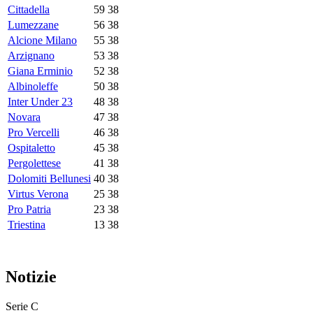
Cittadella
59
38
Lumezzane
56
38
Alcione Milano
55
38
Arzignano
53
38
Giana Erminio
52
38
Albinoleffe
50
38
Inter Under 23
48
38
Novara
47
38
Pro Vercelli
46
38
Ospitaletto
45
38
Pergolettese
41
38
Dolomiti Bellunesi
40
38
Virtus Verona
25
38
Pro Patria
23
38
Triestina
13
38
Notizie
Serie C