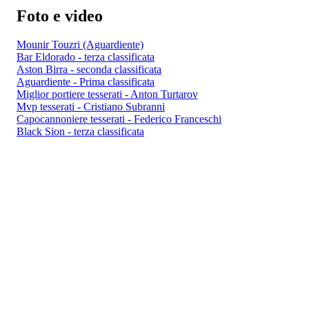
Foto e video
Mounir Touzri (Aguardiente)
Bar Eldorado - terza classificata
Aston Birra - seconda classificata
Aguardiente - Prima classificata
Miglior portiere tesserati - Anton Turtarov
Mvp tesserati - Cristiano Subranni
Capocannoniere tesserati - Federico Franceschi
Black Sion - terza classificata