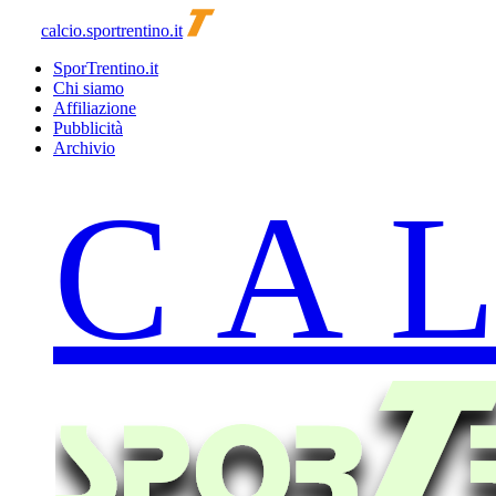
calcio.sportrentino.it
SporTrentino.it
Chi siamo
Affiliazione
Pubblicità
Archivio