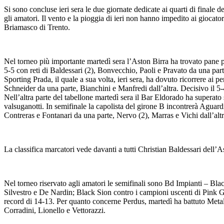
Si sono concluse ieri sera le due giornate dedicate ai quarti di finale d
gli amatori. Il vento e la pioggia di ieri non hanno impedito ai giocator
Briamasco di Trento.
Nel torneo più importante martedì sera l’Aston Birra ha trovato pane per
5-5 con reti di Baldessari (2), Bonvecchio, Paoli e Pravato da una part
Sporting Prada, il quale a sua volta, ieri sera, ha dovuto ricorrere ai p
Schneider da una parte, Bianchini e Manfredi dall’altra. Decisivo il 5-4
Nell’altra parte del tabellone martedì sera il Bar Eldorado ha superato
valsuganotti. In semifinale la capolista del girone B incontrerà Aguar
Contreras e Fontanari da una parte, Nervo (2), Marras e Vichi dall’altr
La classifica marcatori vede davanti a tutti Christian Baldessari del
Nel torneo riservato agli amatori le semifinali sono Bd Impianti – Blac
Silvestro e De Nardin; Black Sion contro i campioni uscenti di Pink Gori
record di 14-13. Per quanto concerne Perdus, martedì ha battuto Metali
Corradini, Lionello e Vettorazzi.