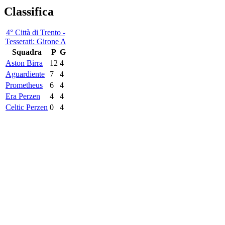
Classifica
4° Città di Trento -
Tesserati: Girone A
Squadra
P
G
Aston Birra
12
4
Aguardiente
7
4
Prometheus
6
4
Era Perzen
4
4
Celtic Perzen
0
4