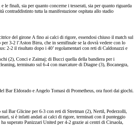
e le finali, sia per quanto concerne i tesserati, sia per quanto riguarda
tà contraddistinto tutta la manifestazione ospitata allo stadio
trice del girone A fino ai calci di rigore, essendosi chiuso il match sul
o per 3-2 l’Aston Birra, che in semifinale se la dovrà vedere con lo
us: 2-2 il risultato dopo i 40’ regolamentari con reti di Caldonazzi e
schi (2), Conci e Zaimaj; di Bucci quella della bandiera per i
ecleaning, terminato sul 6-4 con marcature di Diagne (3), Bocanegra,
 del Bar Eldorado e Angelo Tomasi di Prometheus, ora fuori dai giochi.
sul Bar Glicine per 6-3 con reti di Stretman (2), Nertil, Pederzolli,
, si è infatti andati ai calci di rigore, terminati con il punteggio
ha superato Panizzari United per 4-2 grazie ai centri di Cirsaola,