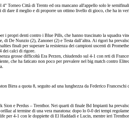
el 4° Torneo Città di Trento ed ora mancano all'appello solo le semifinali 
i di dare il meglio e di proporre un ottimo livello di gioco, che ha in veri
 i propri denti contro i Blue Pills, che hanno trascinato la squadra vinci
e, di De Nunzio (2), Zanoner (2) e Testa dall’altra. Ai rigori ha prevals
enalties finali per superare la resistenza dei campioni uscenti di Promethe
 dei calci di rigore.
 senza grosse difficoltà Era Perzen, chiudendo sul 4-1 con reti di France
diente, che ha faticato non poco per prevalere nel big match contro Elit
a.
l’Aston Birra a quota 8, seguito ad una lunghezza da Federico Franceschi
k Sion e Perdus – Trenthor. Nei quarti di finale Bd Impianti ha prevalso 
llaz al termine di una vera maratona: dopo lo 0-0 dei tempi regolamentari
fe per 4-1 con le doppiette di El Haddadi e Lucin, mentre ieri Trenthor 