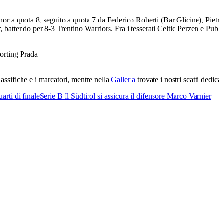
thor a quota 8, seguito a quota 7 da Federico Roberti (Bar Glicine), Pi
r, battendo per 8-3 Trentino Warriors. Fra i tesserati Celtic Perzen e Pu
porting Prada
 classifiche e i marcatori, mentre nella
Galleria
trovate i nostri scatti dedic
arti di finale
Serie B
Il Südtirol si assicura il difensore Marco Varnier