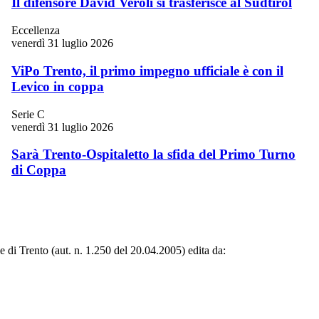
Il difensore David Veroli si trasferisce al Südtirol
Eccellenza
venerdì 31 luglio 2026
ViPo Trento, il primo impegno ufficiale è con il
Levico in coppa
Serie C
venerdì 31 luglio 2026
Sarà Trento-Ospitaletto la sfida del Primo Turno
di Coppa
le di Trento (aut. n. 1.250 del 20.04.2005) edita da: