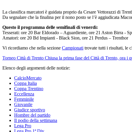
La classifica marcatori è guidata proprio da Cesare Vettorazzi di Tren
Da segnalare che la finalina per il nono posto se l’è aggiudicata Maco
Questo il programma delle semifinali di venerdì:
Tesserati: ore 20 Bar Eldorado – Aguardiente, ore 21 Aston Birra - S
Amatori: ore 20 Bd Impianti - Black Sion, ore 21 Perdus – Trenthor
Vi ricordiamo che nella sezione
Campionati
trovate tutti i risultati, le
Torneo Città di Trento
Chiusa la prima fase del Città di Trento, ora i qu
Elenco degli argomenti delle notizie:
CalcioMercato
Coppa Italia
Coppa Trentino
Eccellenza
Femminile
Giovanile
Giudice sportivo
Hombre del partido
Il podio della settimana
Lega Pro
Lega Pro 1ª Div.