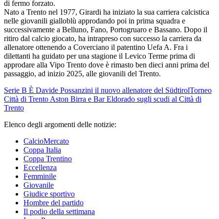
di fermo forzato.
Nato a Trento nel 1977, Girardi ha iniziato la sua carriera calcistica
nelle giovanili gialloblù approdando poi in prima squadra e
successivamente a Belluno, Fano, Portogruaro e Bassano. Dopo il
ritiro dal calcio giocato, ha intrapreso con successo la carriera da
allenatore ottenendo a Coverciano il patentino Uefa A. Fra i
dilettanti ha guidato per una stagione il Levico Terme prima di
approdare alla Vipo Trento dove è rimasto ben dieci anni prima del
passaggio, ad inizio 2025, alle giovanili del Trento.
Serie B
È Davide Possanzini il nuovo allenatore del Südtirol
Torneo
Città di Trento
Aston Birra e Bar Eldorado sugli scudi al Città di
Trento
Elenco degli argomenti delle notizie:
CalcioMercato
Coppa Italia
Coppa Trentino
Eccellenza
Femminile
Giovanile
Giudice sportivo
Hombre del partido
Il podio della settimana