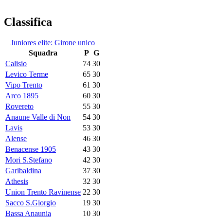
Classifica
Juniores elite: Girone unico
Squadra
P
G
Calisio
74
30
Levico Terme
65
30
Vipo Trento
61
30
Arco 1895
60
30
Rovereto
55
30
Anaune Valle di Non
54
30
Lavis
53
30
Alense
46
30
Benacense 1905
43
30
Mori S.Stefano
42
30
Garibaldina
37
30
Athesis
32
30
Union Trento Ravinense
22
30
Sacco S.Giorgio
19
30
Bassa Anaunia
10
30