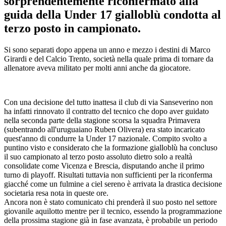
sorprendentemente riconfermato alla
guida della Under 17 gialloblù condotta al
terzo posto in campionato.
Si sono separati dopo appena un anno e mezzo i destini di Marco
Girardi e del Calcio Trento, società nella quale prima di tornare da
allenatore aveva militato per molti anni anche da giocatore.
Con una decisione del tutto inattesa il club di via Sanseverino non
ha infatti rinnovato il contratto del tecnico che dopo aver guidato
nella seconda parte della stagione scorsa la squadra Primavera
(subentrando all'uruguaiano Ruben Olivera) era stato incaricato
quest'anno di condurre la Under 17 nazionale. Compito svolto a
puntino visto e considerato che la formazione gialloblù ha concluso
il suo campionato al terzo posto assoluto dietro solo a realtà
consolidate come Vicenza e Brescia, disputando anche il primo
turno di playoff. Risultati tuttavia non sufficienti per la riconferma
giacché come un fulmine a ciel sereno è arrivata la drastica decisione
societaria resa nota in queste ore.
Ancora non è stato comunicato chi prenderà il suo posto nel settore
giovanile aquilotto mentre per il tecnico, essendo la programmazione
della prossima stagione già in fase avanzata, è probabile un periodo