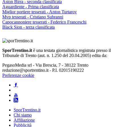
Aston Birra - seconda classificata
Aguardiente - Prima classificata
Miglior portiere tesserati - Anton Turtarov
Mvp tesserati - Cristiano Subranni
Capocannoniere tesserati - Federico Franceschi
Black Sion - terza classificata
SporTrentino.it
è una testata giornalistica registrata presso il
Tribunale di Trento (aut. n. 1.250 del 20.04.2005) edita da:
PegasoMedia srl - Via Brescia, 7 - 38122 Trento
redazione@sportrentino.it - P.I. 02015190222
Preferenze cookie
SporTrentino.it
Chi siamo
Affiliazione
Pubblicità