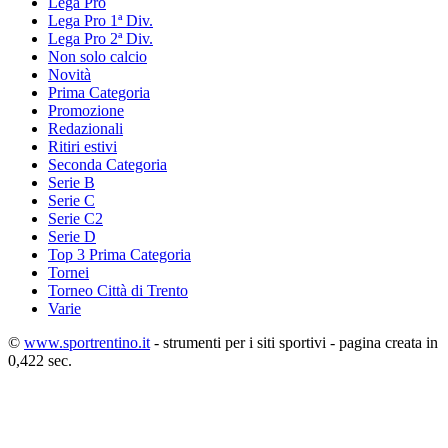
Lega Pro
Lega Pro 1ª Div.
Lega Pro 2ª Div.
Non solo calcio
Novità
Prima Categoria
Promozione
Redazionali
Ritiri estivi
Seconda Categoria
Serie B
Serie C
Serie C2
Serie D
Top 3 Prima Categoria
Tornei
Torneo Città di Trento
Varie
©
www.sportrentino.it
- strumenti per i siti sportivi - pagina creata in
0,422 sec.