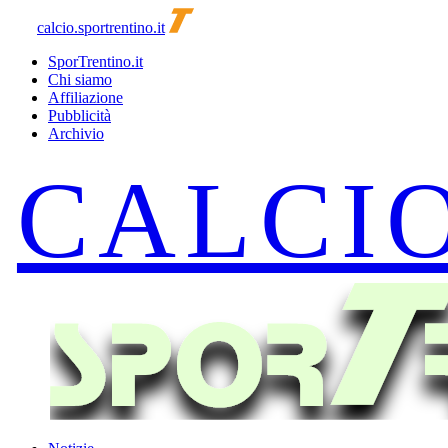
calcio.sportrentino.it
SporTrentino.it
Chi siamo
Affiliazione
Pubblicità
Archivio