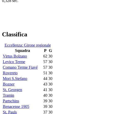
0,328 sec.
Classifica
Eccellenza: Girone regionale
Squadra
P
G
Virtus Bolzano
62
30
Levico Terme
57
30
Comano Terme Fiavé
57
30
Rovereto
51
30
Mori S.Stefano
44
30
Bozner
43
30
St. Georgen
41
30
Tramin
40
30
Partschins
39
30
Benacense 1905
39
30
St. Pauls
37
30