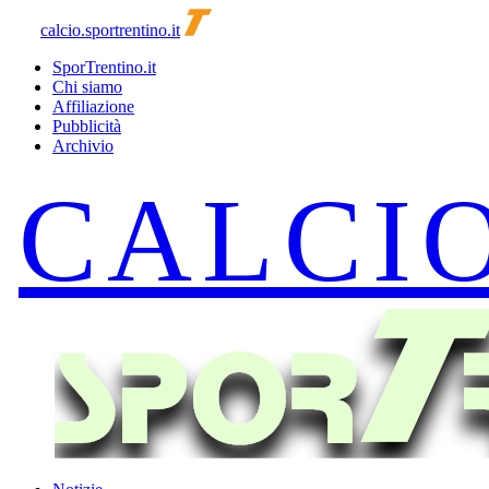
calcio.sportrentino.it
SporTrentino.it
Chi siamo
Affiliazione
Pubblicità
Archivio