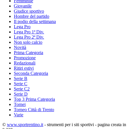
Femminile
Giovanile
Giudice sportivo
Hombre del partido
Il podio della settimana
Lega Pro
Lega Pro 1ª Div.
Lega Pro 2ª Div.
Non solo calcio
Novità
Prima Categoria
Promozione
Redazionali
Ritiri estivi
Seconda Categoria
Serie B
Serie C
Serie C2
Serie D
Top 3 Prima Categoria
Tornei
Torneo Città di Trento
Varie
©
www.sportrentino.it
- strumenti per i siti sportivi - pagina creata in