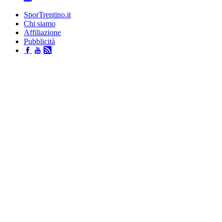
SporTrentino.it
Chi siamo
Affiliazione
Pubblicità