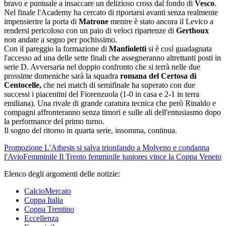
bravo e puntuale a insaccare un delizioso cross dal fondo di
Vesco
.
Nel finale l'Academy ha cercato di riportarsi avanti senza realmente
impensierire la porta di
Matrone
mentre è stato ancora il Levico a
rendersi pericoloso con un paio di veloci ripartenze di
Gerthoux
non andate a segno per pochissimo.
Con il pareggio la formazione di
Manfioletti
si è così guadagnata
l'accesso ad una delle sette finali che assegneranno altrettanti posti in
serie D. Avversaria nel doppio confronto che si terrà nelle due
prossime domeniche sarà la squadra
romana del Certosa di
Centocelle,
che nei match di semifinale ha superato con due
successi i piacentini del Fiorenzuola (1-0 in casa e 2-1 in terra
emiliana). Una rivale di grande caratura tecnica che però Rinaldo e
compagni affronteranno senza timori e sulle ali dell'entusiasmo dopo
la performance del primo turno.
Il sogno del ritorno in quarta serie, insomma, continua.
Promozione
L'Athesis si salva trionfando a Molveno e condanna
l'Avio
Femminile
Il Trento femminile juniores vince la Coppa Veneto
Elenco degli argomenti delle notizie:
CalcioMercato
Coppa Italia
Coppa Trentino
Eccellenza