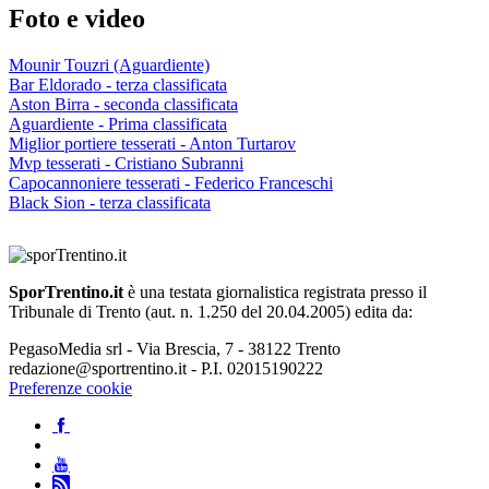
Foto e video
Mounir Touzri (Aguardiente)
Bar Eldorado - terza classificata
Aston Birra - seconda classificata
Aguardiente - Prima classificata
Miglior portiere tesserati - Anton Turtarov
Mvp tesserati - Cristiano Subranni
Capocannoniere tesserati - Federico Franceschi
Black Sion - terza classificata
SporTrentino.it
è una testata giornalistica registrata presso il
Tribunale di Trento (aut. n. 1.250 del 20.04.2005) edita da:
PegasoMedia srl - Via Brescia, 7 - 38122 Trento
redazione@sportrentino.it - P.I. 02015190222
Preferenze cookie