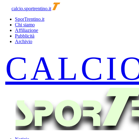
calcio.sportrentino.it
SporTrentino.it
Chi siamo
Affiliazione
Pubblicità
Archivio