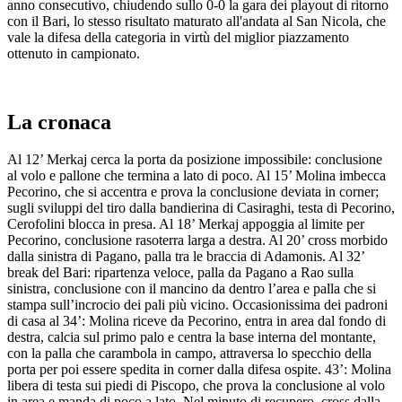
anno consecutivo, chiudendo sullo 0-0 la gara dei playout di ritorno
con il Bari, lo stesso risultato maturato all'andata al San Nicola, che
vale la difesa della categoria in virtù del miglior piazzamento
ottenuto in campionato.
La cronaca
Al 12’ Merkaj cerca la porta da posizione impossibile: conclusione
al volo e pallone che termina a lato di poco. Al 15’ Molina imbecca
Pecorino, che si accentra e prova la conclusione deviata in corner;
sugli sviluppi del tiro dalla bandierina di Casiraghi, testa di Pecorino,
Cerofolini blocca in presa. Al 18’ Merkaj appoggia al limite per
Pecorino, conclusione rasoterra larga a destra. Al 20’ cross morbido
dalla sinistra di Pagano, palla tra le braccia di Adamonis. Al 32’
break del Bari: ripartenza veloce, palla da Pagano a Rao sulla
sinistra, conclusione con il mancino da dentro l’area e palla che si
stampa sull’incrocio dei pali più vicino. Occasionissima dei padroni
di casa al 34’: Molina riceve da Pecorino, entra in area dal fondo di
destra, calcia sul primo palo e centra la base interna del montante,
con la palla che carambola in campo, attraversa lo specchio della
porta per poi essere spedita in corner dalla difesa ospite. 43’: Molina
libera di testa sui piedi di Piscopo, che prova la conclusione al volo
in area e manda di poco a lato. Nel minuto di recupero, cross dalla