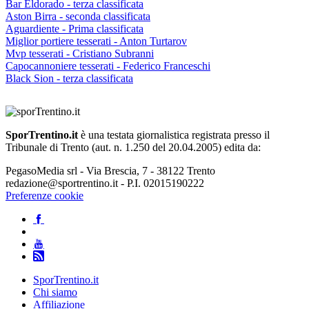
Bar Eldorado - terza classificata
Aston Birra - seconda classificata
Aguardiente - Prima classificata
Miglior portiere tesserati - Anton Turtarov
Mvp tesserati - Cristiano Subranni
Capocannoniere tesserati - Federico Franceschi
Black Sion - terza classificata
SporTrentino.it
è una testata giornalistica registrata presso il
Tribunale di Trento (aut. n. 1.250 del 20.04.2005) edita da:
PegasoMedia srl - Via Brescia, 7 - 38122 Trento
redazione@sportrentino.it - P.I. 02015190222
Preferenze cookie
SporTrentino.it
Chi siamo
Affiliazione