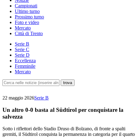
Notizie
Campionati
Ultimo turno
Prossimo turno
Foto e video
Mercato
Città di Trento
Serie B
Serie C
Serie D
Eccellenza
Femminile
Mercato
22 maggio 2026
Serie B
Un altro 0-0 basta al Südtirol per conquistare la
salvezza
Sotto i riflettori dello Stadio Druso di Bolzano, di fronte a spalti
gremiti, il Südtirol conquista la permanenza in categoria per il quarto