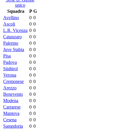
unico
Squadra
P
G
Avellino
0
0
Ascoli
0
0
L.R. Vicenza
0
0
Catanzaro
0
0
Palermo
0
0
Juve Stabia
0
0
Pisa
0
0
Padova
0
0
Südtirol
0
0
Verona
0
0
Cremonese
0
0
Arezzo
0
0
Benevento
0
0
Modena
0
0
Carrarese
0
0
Mantova
0
0
Cesena
0
0
Sampdoria
0
0