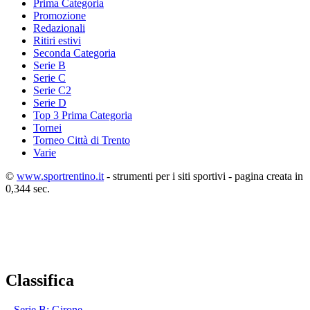
Prima Categoria
Promozione
Redazionali
Ritiri estivi
Seconda Categoria
Serie B
Serie C
Serie C2
Serie D
Top 3 Prima Categoria
Tornei
Torneo Città di Trento
Varie
©
www.sportrentino.it
- strumenti per i siti sportivi - pagina creata in
0,344 sec.
Classifica
Serie B: Girone