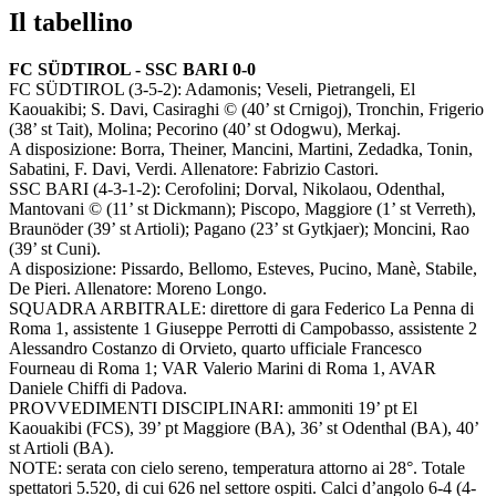
Il tabellino
FC SÜDTIROL - SSC BARI 0-0
FC SÜDTIROL (3-5-2): Adamonis; Veseli, Pietrangeli, El
Kaouakibi; S. Davi, Casiraghi © (40’ st Crnigoj), Tronchin, Frigerio
(38’ st Tait), Molina; Pecorino (40’ st Odogwu), Merkaj.
A disposizione: Borra, Theiner, Mancini, Martini, Zedadka, Tonin,
Sabatini, F. Davi, Verdi. Allenatore: Fabrizio Castori.
SSC BARI (4-3-1-2): Cerofolini; Dorval, Nikolaou, Odenthal,
Mantovani © (11’ st Dickmann); Piscopo, Maggiore (1’ st Verreth),
Braunöder (39’ st Artioli); Pagano (23’ st Gytkjaer); Moncini, Rao
(39’ st Cuni).
A disposizione: Pissardo, Bellomo, Esteves, Pucino, Manè, Stabile,
De Pieri. Allenatore: Moreno Longo.
SQUADRA ARBITRALE: direttore di gara Federico La Penna di
Roma 1, assistente 1 Giuseppe Perrotti di Campobasso, assistente 2
Alessandro Costanzo di Orvieto, quarto ufficiale Francesco
Fourneau di Roma 1; VAR Valerio Marini di Roma 1, AVAR
Daniele Chiffi di Padova.
PROVVEDIMENTI DISCIPLINARI: ammoniti 19’ pt El
Kaouakibi (FCS), 39’ pt Maggiore (BA), 36’ st Odenthal (BA), 40’
st Artioli (BA).
NOTE: serata con cielo sereno, temperatura attorno ai 28°. Totale
spettatori 5.520, di cui 626 nel settore ospiti. Calci d’angolo 6-4 (4-