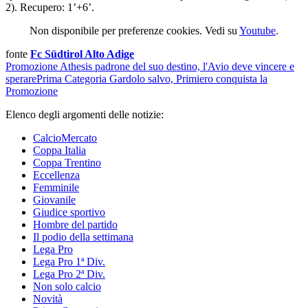
2). Recupero: 1’+6’.
Non disponibile per preferenze cookies. Vedi su
Youtube
.
fonte
Fc Südtirol Alto Adige
Promozione
Athesis padrone del suo destino, l'Avio deve vincere e
sperare
Prima Categoria
Gardolo salvo, Primiero conquista la
Promozione
Elenco degli argomenti delle notizie:
CalcioMercato
Coppa Italia
Coppa Trentino
Eccellenza
Femminile
Giovanile
Giudice sportivo
Hombre del partido
Il podio della settimana
Lega Pro
Lega Pro 1ª Div.
Lega Pro 2ª Div.
Non solo calcio
Novità