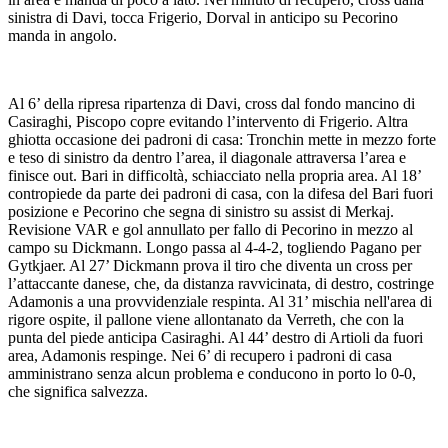
sinistra di Davi, tocca Frigerio, Dorval in anticipo su Pecorino
manda in angolo.
Al 6’ della ripresa ripartenza di Davi, cross dal fondo mancino di
Casiraghi, Piscopo copre evitando l’intervento di Frigerio. Altra
ghiotta occasione dei padroni di casa: Tronchin mette in mezzo forte
e teso di sinistro da dentro l’area, il diagonale attraversa l’area e
finisce out. Bari in difficoltà, schiacciato nella propria area. Al 18’
contropiede da parte dei padroni di casa, con la difesa del Bari fuori
posizione e Pecorino che segna di sinistro su assist di Merkaj.
Revisione VAR e gol annullato per fallo di Pecorino in mezzo al
campo su Dickmann. Longo passa al 4-4-2, togliendo Pagano per
Gytkjaer. Al 27’ Dickmann prova il tiro che diventa un cross per
l’attaccante danese, che, da distanza ravvicinata, di destro, costringe
Adamonis a una provvidenziale respinta. Al 31’ mischia nell'area di
rigore ospite, il pallone viene allontanato da Verreth, che con la
punta del piede anticipa Casiraghi. Al 44’ destro di Artioli da fuori
area, Adamonis respinge. Nei 6’ di recupero i padroni di casa
amministrano senza alcun problema e conducono in porto lo 0-0,
che significa salvezza.