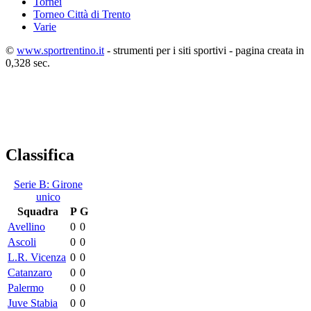
Tornei
Torneo Città di Trento
Varie
©
www.sportrentino.it
- strumenti per i siti sportivi - pagina creata in
0,328 sec.
Classifica
Serie B: Girone
unico
Squadra
P
G
Avellino
0
0
Ascoli
0
0
L.R. Vicenza
0
0
Catanzaro
0
0
Palermo
0
0
Juve Stabia
0
0