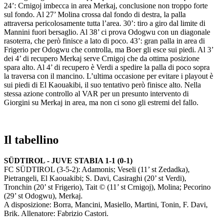
24’: Crnigoj imbecca in area Merkaj, conclusione non troppo forte
sul fondo. Al 27’ Molina crossa dal fondo di destra, la palla
attraversa pericolosamente tutta l’area. 30’: tiro a giro dal limite di
Mannini fuori bersaglio. Al 38’ ci prova Odogwu con un diagonale
rasoterra, che però finisce a lato di poco. 43’: gran palla in area di
Frigerio per Odogwu che controlla, ma Boer gli esce sui piedi. Al 3’
dei 4’ di recupero Merkaj serve Crnigoj che da ottima posizione
spara alto. Al 4’ di recupero è Verdi a spedire la palla di poco sopra
la traversa con il mancino. L’ultima occasione per evitare i playout è
sui piedi di El Kaouakibi, il suo tentativo però finisce alto. Nella
stessa azione controllo al VAR per un presunto intervento di
Giorgini su Merkaj in area, ma non ci sono gli estremi del fallo.
Il tabellino
SÜDTIROL - JUVE STABIA 1-1 (0-1)
FC SÜDTIROL (3-5-2): Adamonis; Veseli (11’ st Zedadka),
Pietrangeli, El Kaouakibi; S. Davi, Casiraghi (20’ st Verdi),
Tronchin (20’ st Frigerio), Tait © (11’ st Crnigoj), Molina; Pecorino
(29’ st Odogwu), Merkaj.
A disposizione: Borra, Mancini, Masiello, Martini, Tonin, F. Davi,
Brik. Allenatore: Fabrizio Castori.