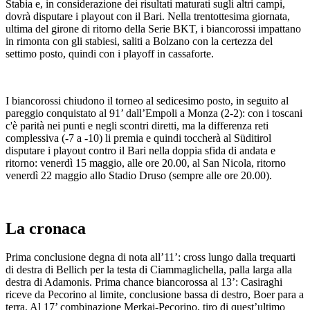
Stabia e, in considerazione dei risultati maturati sugli altri campi,
dovrà disputare i playout con il Bari. Nella trentottesima giornata,
ultima del girone di ritorno della Serie BKT, i biancorossi impattano
in rimonta con gli stabiesi, saliti a Bolzano con la certezza del
settimo posto, quindi con i playoff in cassaforte.
I biancorossi chiudono il torneo al sedicesimo posto, in seguito al
pareggio conquistato al 91’ dall’Empoli a Monza (2-2): con i toscani
c'è parità nei punti e negli scontri diretti, ma la differenza reti
complessiva (-7 a -10) li premia e quindi toccherà al Süditirol
disputare i playout contro il Bari nella doppia sfida di andata e
ritorno: venerdì 15 maggio, alle ore 20.00, al San Nicola, ritorno
venerdì 22 maggio allo Stadio Druso (sempre alle ore 20.00).
La cronaca
Prima conclusione degna di nota all’11’: cross lungo dalla trequarti
di destra di Bellich per la testa di Ciammaglichella, palla larga alla
destra di Adamonis. Prima chance biancorossa al 13’: Casiraghi
riceve da Pecorino al limite, conclusione bassa di destro, Boer para a
terra. Al 17’ combinazione Merkaj-Pecorino, tiro di quest’ultimo