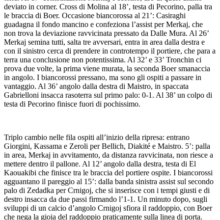
deviato in corner. Cross di Molina al 18’, testa di Pecorino, palla tra
le braccia di Boer. Occasione biancorossa al 21’: Casiraghi
guadagna il fondo mancino e confeziona l’assist per Merkaj, che
non trova la deviazione ravvicinata pressato da Dalle Mura. Al 26’
Merkaj semina tutti, salta tre avversari, entra in area dalla destra e
con il sinistro cerca di prendere in controtempo il portiere, che para a
terra una conclusione non potentissima. Al 32’ e 33’ Tronchin ci
prova due volte, la prima viene murata, la seconda Boer smanaccia
in angolo. I biancorossi pressano, ma sono gli ospiti a passare in
vantaggio. Al 36’ angolo dalla destra di Maistro, in spaccata
Gabrielloni insacca rasoterra sul primo palo: 0-1. Al 38’ un colpo di
testa di Pecorino finisce fuori di pochissimo.
Triplo cambio nelle fila ospiti all’inizio della ripresa: entrano
Giorgini, Kassama e Zeroli per Bellich, Diakité e Maistro. 5’: palla
in area, Merkaj in avvitamento, da distanza ravvicinata, non riesce a
mettere dentro il pallone. Al 12’ angolo dalla destra, testa di El
Kaouakibi che finisce tra le braccia del portiere ospite. I biancorossi
agguantano il pareggio al 15’: dalla banda sinistra assist sul secondo
palo di Zedadka per Crnigoj, che si inserisce con i tempi giusti e di
destro insacca da due passi firmando l’1-1. Un minuto dopo, sugli
sviluppi di un calcio d’angolo Crnigoj sfiora il raddoppio, con Boer
che nega la gioia del raddoppio praticamente sulla linea di porta.