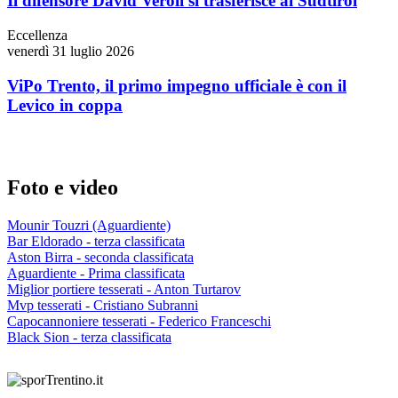
Il difensore David Veroli si trasferisce al Südtirol
Eccellenza
venerdì 31 luglio 2026
ViPo Trento, il primo impegno ufficiale è con il
Levico in coppa
Foto e video
Mounir Touzri (Aguardiente)
Bar Eldorado - terza classificata
Aston Birra - seconda classificata
Aguardiente - Prima classificata
Miglior portiere tesserati - Anton Turtarov
Mvp tesserati - Cristiano Subranni
Capocannoniere tesserati - Federico Franceschi
Black Sion - terza classificata