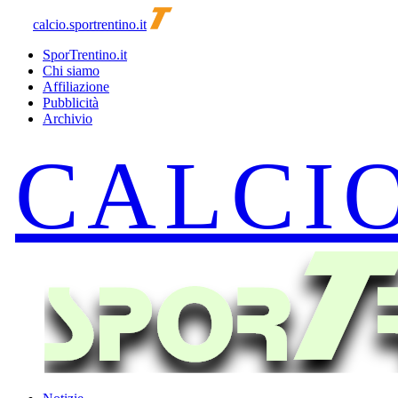
calcio.sportrentino.it
SporTrentino.it
Chi siamo
Affiliazione
Pubblicità
Archivio