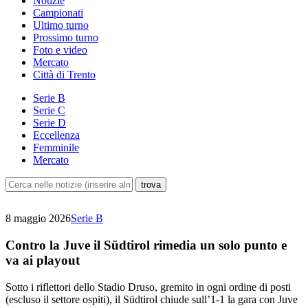
Notizie
Campionati
Ultimo turno
Prossimo turno
Foto e video
Mercato
Città di Trento
Serie B
Serie C
Serie D
Eccellenza
Femminile
Mercato
8 maggio 2026
Serie B
Contro la Juve il Südtirol rimedia un solo punto e
va ai playout
Sotto i riflettori dello Stadio Druso, gremito in ogni ordine di posti
(escluso il settore ospiti), il Südtirol chiude sull’1-1 la gara con Juve