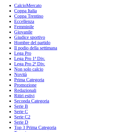
CalcioMercato
Coppa Italia
Coppa Trentino
Eccellenza
Femminile
Giovanile
Giudice sportivo
Hombre del partido
Il podio della settimana
Lega Pro
Lega Pro 1ª Div.
Lega Pro 2ª Div.
Non solo calcio
Novità
Prima Categoria
Promozione
Redazionali
Ritiri estivi
Seconda Categoria
Serie B
Serie C
Serie C2
Serie D
Top 3 Prima Categoria