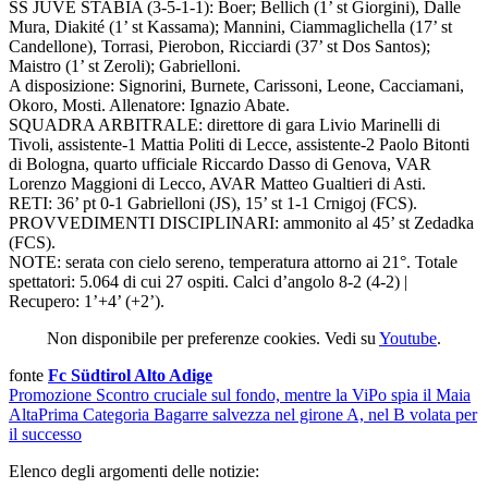
SS JUVE STABIA (3-5-1-1): Boer; Bellich (1’ st Giorgini), Dalle
Mura, Diakité (1’ st Kassama); Mannini, Ciammaglichella (17’ st
Candellone), Torrasi, Pierobon, Ricciardi (37’ st Dos Santos);
Maistro (1’ st Zeroli); Gabrielloni.
A disposizione: Signorini, Burnete, Carissoni, Leone, Cacciamani,
Okoro, Mosti. Allenatore: Ignazio Abate.
SQUADRA ARBITRALE: direttore di gara Livio Marinelli di
Tivoli, assistente-1 Mattia Politi di Lecce, assistente-2 Paolo Bitonti
di Bologna, quarto ufficiale Riccardo Dasso di Genova, VAR
Lorenzo Maggioni di Lecco, AVAR Matteo Gualtieri di Asti.
RETI: 36’ pt 0-1 Gabrielloni (JS), 15’ st 1-1 Crnigoj (FCS).
PROVVEDIMENTI DISCIPLINARI: ammonito al 45’ st Zedadka
(FCS).
NOTE: serata con cielo sereno, temperatura attorno ai 21°. Totale
spettatori: 5.064 di cui 27 ospiti. Calci d’angolo 8-2 (4-2) |
Recupero: 1’+4’ (+2’).
Non disponibile per preferenze cookies. Vedi su
Youtube
.
fonte
Fc Südtirol Alto Adige
Promozione
Scontro cruciale sul fondo, mentre la ViPo spia il Maia
Alta
Prima Categoria
Bagarre salvezza nel girone A, nel B volata per
il successo
Elenco degli argomenti delle notizie: