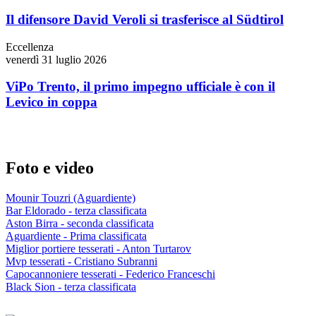
Il difensore David Veroli si trasferisce al Südtirol
Eccellenza
venerdì 31 luglio 2026
ViPo Trento, il primo impegno ufficiale è con il
Levico in coppa
Foto e video
Mounir Touzri (Aguardiente)
Bar Eldorado - terza classificata
Aston Birra - seconda classificata
Aguardiente - Prima classificata
Miglior portiere tesserati - Anton Turtarov
Mvp tesserati - Cristiano Subranni
Capocannoniere tesserati - Federico Franceschi
Black Sion - terza classificata