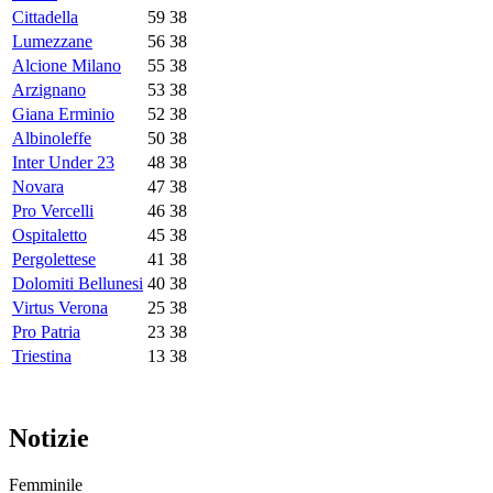
Cittadella
59
38
Lumezzane
56
38
Alcione Milano
55
38
Arzignano
53
38
Giana Erminio
52
38
Albinoleffe
50
38
Inter Under 23
48
38
Novara
47
38
Pro Vercelli
46
38
Ospitaletto
45
38
Pergolettese
41
38
Dolomiti Bellunesi
40
38
Virtus Verona
25
38
Pro Patria
23
38
Triestina
13
38
Notizie
Femminile