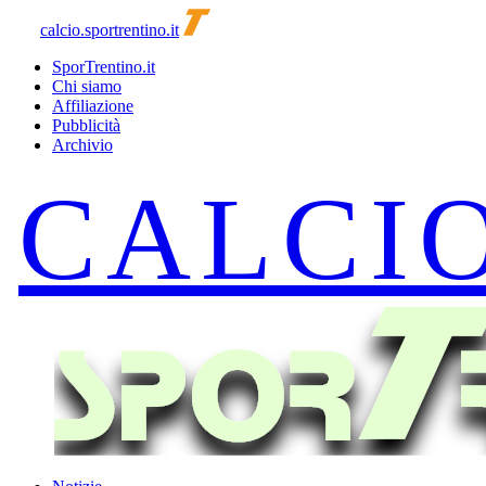
calcio.sportrentino.it
SporTrentino.it
Chi siamo
Affiliazione
Pubblicità
Archivio