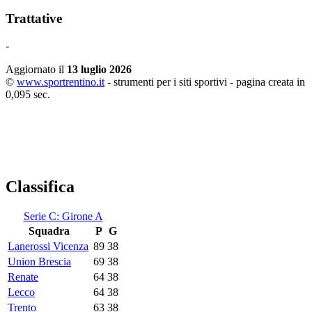
Trattative
-
Aggiornato il
13 luglio 2026
©
www.sportrentino.it
- strumenti per i siti sportivi - pagina creata in
0,095 sec.
Classifica
Serie C: Girone A
Squadra
P
G
Lanerossi Vicenza
89
38
Union Brescia
69
38
Renate
64
38
Lecco
64
38
Trento
63
38