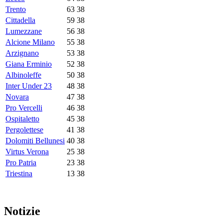
Trento
63
38
Cittadella
59
38
Lumezzane
56
38
Alcione Milano
55
38
Arzignano
53
38
Giana Erminio
52
38
Albinoleffe
50
38
Inter Under 23
48
38
Novara
47
38
Pro Vercelli
46
38
Ospitaletto
45
38
Pergolettese
41
38
Dolomiti Bellunesi
40
38
Virtus Verona
25
38
Pro Patria
23
38
Triestina
13
38
Notizie