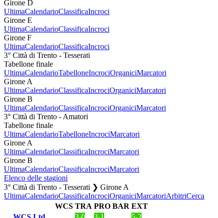
Girone D
Ultima
Calendario
Classifica
Incroci
Girone E
Ultima
Calendario
Classifica
Incroci
Girone F
Ultima
Calendario
Classifica
Incroci
3° Città di Trento - Tesserati
Tabellone finale
Ultima
Calendario
Tabellone
Incroci
Organici
Marcatori
Girone A
Ultima
Calendario
Classifica
Incroci
Organici
Marcatori
Girone B
Ultima
Calendario
Classifica
Incroci
Organici
Marcatori
3° Città di Trento - Amatori
Tabellone finale
Ultima
Calendario
Tabellone
Incroci
Marcatori
Girone A
Ultima
Calendario
Classifica
Incroci
Marcatori
Girone B
Ultima
Calendario
Classifica
Incroci
Marcatori
Elenco delle stagioni
3° Città di Trento - Tesserati ❯ Girone A
Ultima
Calendario
Classifica
Incroci
Organici
Marcatori
Arbitri
Cerca
WCS
TRA
PRO
BAR
EXT
WCS Ltd
3-0
3-1
5-2