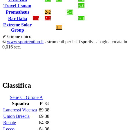
Travel Usman
6-0
Prometheus
2-2
5-4
Bar Italia
1-5
2-4
9-1
Extreme Solar
1-1
Group
✔ Girone unico
©
www.sportrentino.it
- strumenti per i siti sportivi - pagina creata in
0,016 sec.
Classifica
Serie C: Girone A
Squadra
P
G
Lanerossi Vicenza
89
38
Union Brescia
69
38
Renate
64
38
Lecco
64
38