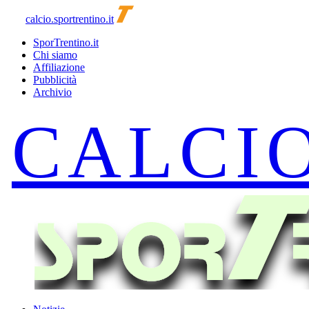
calcio.sportrentino.it
SporTrentino.it
Chi siamo
Affiliazione
Pubblicità
Archivio