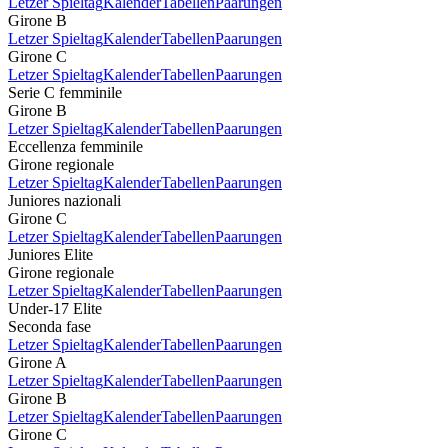
Letzer Spieltag
Kalender
Tabellen
Paarungen
Girone B
Letzer Spieltag
Kalender
Tabellen
Paarungen
Girone C
Letzer Spieltag
Kalender
Tabellen
Paarungen
Serie C femminile
Girone B
Letzer Spieltag
Kalender
Tabellen
Paarungen
Eccellenza femminile
Girone regionale
Letzer Spieltag
Kalender
Tabellen
Paarungen
Juniores nazionali
Girone C
Letzer Spieltag
Kalender
Tabellen
Paarungen
Juniores Elite
Girone regionale
Letzer Spieltag
Kalender
Tabellen
Paarungen
Under-17 Elite
Seconda fase
Letzer Spieltag
Kalender
Tabellen
Paarungen
Girone A
Letzer Spieltag
Kalender
Tabellen
Paarungen
Girone B
Letzer Spieltag
Kalender
Tabellen
Paarungen
Girone C