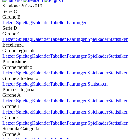
Stagione 2018-2019
Serie C
Girone B
Letzer Spieltag
Kalender
Tabellen
Paarungen
Serie D
Girone C
Letzer Spieltag
Kalender
Tabellen
Paarungen
Spielkader
Statistiken
Eccellenza
Girone regionale
Letzer Spieltag
Kalender
Tabellen
Paarungen
Spielkader
Statistiken
Promozione
Girone trentino
Letzer Spieltag
Kalender
Tabellen
Paarungen
Spielkader
Statistiken
Girone altoatesino
Letzer Spieltag
Kalender
Tabellen
Paarungen
Statistiken
Prima Categoria
Girone A
Letzer Spieltag
Kalender
Tabellen
Paarungen
Spielkader
Statistiken
Girone B
Letzer Spieltag
Kalender
Tabellen
Paarungen
Spielkader
Statistiken
Girone C
Letzer Spieltag
Kalender
Tabellen
Paarungen
Spielkader
Statistiken
Seconda Categoria
Girone A