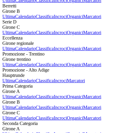
Ultima
Calendario
Classifica
Incroci
Organici
Marcatori
Berretti
Girone B
Ultima
Calendario
Classifica
Incroci
Organici
Marcatori
Serie D
Girone C
Ultima
Calendario
Classifica
Incroci
Organici
Marcatori
Eccellenza
Girone regionale
Ultima
Calendario
Classifica
Incroci
Organici
Marcatori
Promozione - Trentino
Girone trentino
Ultima
Calendario
Classifica
Incroci
Organici
Marcatori
Promozione - Alto Adige
Hauptrunde
Ultima
Calendario
Classifica
Incroci
Marcatori
Prima Categoria
Girone A
Ultima
Calendario
Classifica
Incroci
Organici
Marcatori
Girone B
Ultima
Calendario
Classifica
Incroci
Organici
Marcatori
Girone C
Ultima
Calendario
Classifica
Incroci
Organici
Marcatori
Seconda Categoria
Girone A