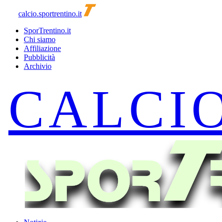
calcio.sportrentino.it
SporTrentino.it
Chi siamo
Affiliazione
Pubblicità
Archivio