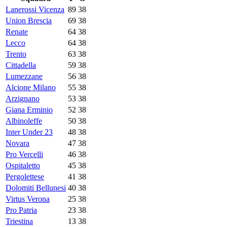
Lanerossi Vicenza
89
38
Union Brescia
69
38
Renate
64
38
Lecco
64
38
Trento
63
38
Cittadella
59
38
Lumezzane
56
38
Alcione Milano
55
38
Arzignano
53
38
Giana Erminio
52
38
Albinoleffe
50
38
Inter Under 23
48
38
Novara
47
38
Pro Vercelli
46
38
Ospitaletto
45
38
Pergolettese
41
38
Dolomiti Bellunesi
40
38
Virtus Verona
25
38
Pro Patria
23
38
Triestina
13
38