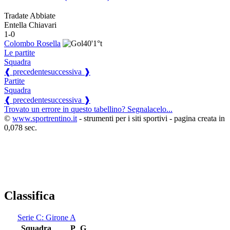
Tradate Abbiate
Entella Chiavari
1-0
Colombo Rosella
40'
1°t
Le partite
Squadra
❰ precedente
successiva ❱
Partite
Squadra
❰ precedente
successiva ❱
Trovato un errore in questo tabellino? Segnalacelo...
©
www.sportrentino.it
- strumenti per i siti sportivi - pagina creata in
0,078 sec.
Classifica
Serie C: Girone A
Squadra
P
G