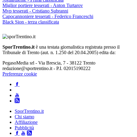
Miglior portiere tesserati - Anton Turtarov
Mvp tesserati - Cristiano Subranni
Capocannoniere tesserati - Federico Franceschi
Black Sion - terza classificata
SporTrentino.it
è una testata giornalistica registrata presso il
Tribunale di Trento (aut. n. 1.250 del 20.04.2005) edita da:
PegasoMedia srl - Via Brescia, 7 - 38122 Trento
redazione@sportrentino.it - P.I. 02015190222
Preferenze cookie
SporTrentino.it
Chi siamo
Affiliazione
Pubblicità