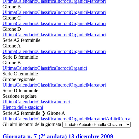
Ultima
Calendario
Classifica
Incroci
Organici
Marcatori
Girone B
Ultima
Calendario
Classifica
Incroci
Organici
Marcatori
Girone C
Ultima
Calendario
Classifica
Incroci
Organici
Marcatori
Girone D
Ultima
Calendario
Classifica
Incroci
Organici
Marcatori
Serie A2 femminile
Girone A
Ultima
Calendario
Classifica
Incroci
Organici
Marcatori
Serie B femminile
Girone B
Ultima
Calendario
Classifica
Incroci
Organici
Serie C femminile
Girone regionale
Ultima
Calendario
Classifica
Incroci
Organici
Marcatori
Serie D femminile
Sessione regolare
Ultima
Calendario
Classifica
Incroci
Elenco delle stagioni
Serie A2 femminile ❯ Girone A
Ultima
Calendario
Classifica
Incroci
Organici
Marcatori
Arbitri
Cerca
Gli altri incontri della giornata
Giornata n. 7 (7ª andata)
13 dicembre 2009