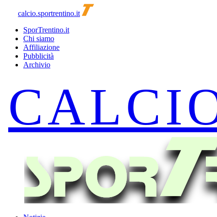
calcio.sportrentino.it
SporTrentino.it
Chi siamo
Affiliazione
Pubblicità
Archivio