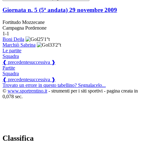
Giornata n. 5 (5ª andata)
29 novembre 2009
Fortitudo Mozzecane
Campagna Pordenone
1-1
Boni Deila
25'
1°t
Marchiò Sabrina
33'
2°t
Le partite
Squadra
❰ precedente
successiva ❱
Partite
Squadra
❰ precedente
successiva ❱
Trovato un errore in questo tabellino? Segnalacelo...
©
www.sportrentino.it
- strumenti per i siti sportivi - pagina creata in
0,078 sec.
Classifica