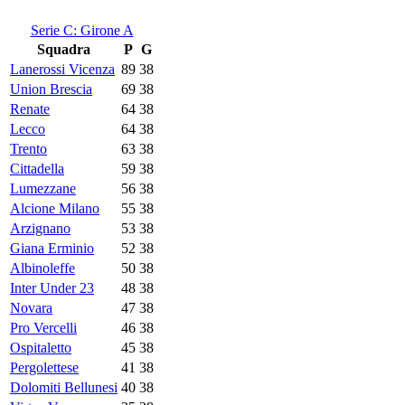
Serie C: Girone A
Squadra
P
G
Lanerossi Vicenza
89
38
Union Brescia
69
38
Renate
64
38
Lecco
64
38
Trento
63
38
Cittadella
59
38
Lumezzane
56
38
Alcione Milano
55
38
Arzignano
53
38
Giana Erminio
52
38
Albinoleffe
50
38
Inter Under 23
48
38
Novara
47
38
Pro Vercelli
46
38
Ospitaletto
45
38
Pergolettese
41
38
Dolomiti Bellunesi
40
38