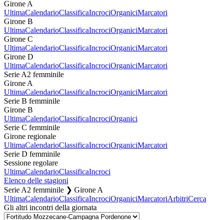
Girone A
Ultima
Calendario
Classifica
Incroci
Organici
Marcatori
Girone B
Ultima
Calendario
Classifica
Incroci
Organici
Marcatori
Girone C
Ultima
Calendario
Classifica
Incroci
Organici
Marcatori
Girone D
Ultima
Calendario
Classifica
Incroci
Organici
Marcatori
Serie A2 femminile
Girone A
Ultima
Calendario
Classifica
Incroci
Organici
Marcatori
Serie B femminile
Girone B
Ultima
Calendario
Classifica
Incroci
Organici
Serie C femminile
Girone regionale
Ultima
Calendario
Classifica
Incroci
Organici
Marcatori
Serie D femminile
Sessione regolare
Ultima
Calendario
Classifica
Incroci
Elenco delle stagioni
Serie A2 femminile ❯ Girone A
Ultima
Calendario
Classifica
Incroci
Organici
Marcatori
Arbitri
Cerca
Gli altri incontri della giornata