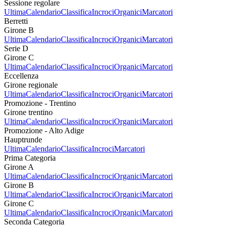
Sessione regolare
Ultima
Calendario
Classifica
Incroci
Organici
Marcatori
Berretti
Girone B
Ultima
Calendario
Classifica
Incroci
Organici
Marcatori
Serie D
Girone C
Ultima
Calendario
Classifica
Incroci
Organici
Marcatori
Eccellenza
Girone regionale
Ultima
Calendario
Classifica
Incroci
Organici
Marcatori
Promozione - Trentino
Girone trentino
Ultima
Calendario
Classifica
Incroci
Organici
Marcatori
Promozione - Alto Adige
Hauptrunde
Ultima
Calendario
Classifica
Incroci
Marcatori
Prima Categoria
Girone A
Ultima
Calendario
Classifica
Incroci
Organici
Marcatori
Girone B
Ultima
Calendario
Classifica
Incroci
Organici
Marcatori
Girone C
Ultima
Calendario
Classifica
Incroci
Organici
Marcatori
Seconda Categoria