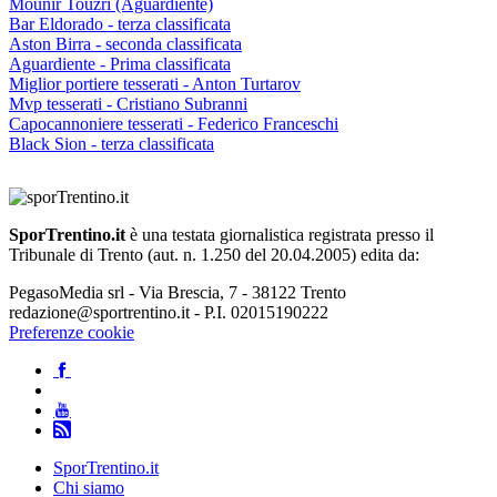
Mounir Touzri (Aguardiente)
Bar Eldorado - terza classificata
Aston Birra - seconda classificata
Aguardiente - Prima classificata
Miglior portiere tesserati - Anton Turtarov
Mvp tesserati - Cristiano Subranni
Capocannoniere tesserati - Federico Franceschi
Black Sion - terza classificata
SporTrentino.it
è una testata giornalistica registrata presso il
Tribunale di Trento (aut. n. 1.250 del 20.04.2005) edita da:
PegasoMedia srl - Via Brescia, 7 - 38122 Trento
redazione@sportrentino.it - P.I. 02015190222
Preferenze cookie
SporTrentino.it
Chi siamo