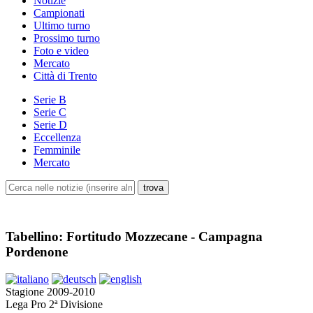
Notizie
Campionati
Ultimo turno
Prossimo turno
Foto e video
Mercato
Città di Trento
Serie B
Serie C
Serie D
Eccellenza
Femminile
Mercato
Tabellino: Fortitudo Mozzecane - Campagna
Pordenone
Stagione 2009-2010
Lega Pro 2ª Divisione