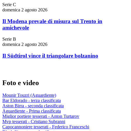
Serie C
domenica 2 agosto 2026
Il Modena prevale di misura sul Trento in
amichevole
Serie B
domenica 2 agosto 2026
Il Südtirol vince il triangolare bolzanino
Foto e video
Mounir Touzri (Aguardiente)
Bar Eldorado - terza classificata
Aston Birra - seconda classificata
Aguardiente - Prima classificata
Miglior portiere tesserati - Anton Turtarov
Mvp tesserati - Cristiano Subranni
Capocannoniere tesserati - Federico Franceschi