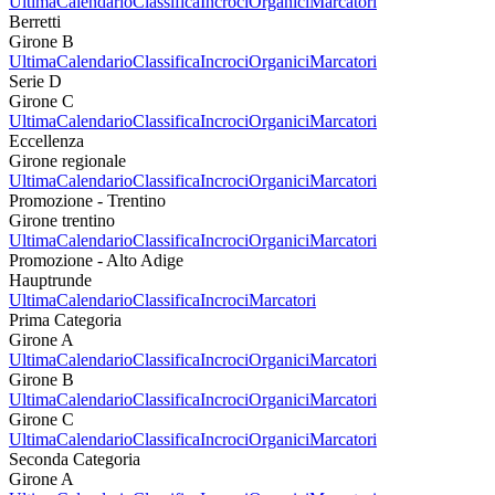
Ultima
Calendario
Classifica
Incroci
Organici
Marcatori
Berretti
Girone B
Ultima
Calendario
Classifica
Incroci
Organici
Marcatori
Serie D
Girone C
Ultima
Calendario
Classifica
Incroci
Organici
Marcatori
Eccellenza
Girone regionale
Ultima
Calendario
Classifica
Incroci
Organici
Marcatori
Promozione - Trentino
Girone trentino
Ultima
Calendario
Classifica
Incroci
Organici
Marcatori
Promozione - Alto Adige
Hauptrunde
Ultima
Calendario
Classifica
Incroci
Marcatori
Prima Categoria
Girone A
Ultima
Calendario
Classifica
Incroci
Organici
Marcatori
Girone B
Ultima
Calendario
Classifica
Incroci
Organici
Marcatori
Girone C
Ultima
Calendario
Classifica
Incroci
Organici
Marcatori
Seconda Categoria
Girone A