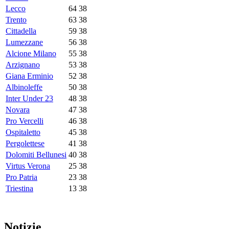
Lecco
64
38
Trento
63
38
Cittadella
59
38
Lumezzane
56
38
Alcione Milano
55
38
Arzignano
53
38
Giana Erminio
52
38
Albinoleffe
50
38
Inter Under 23
48
38
Novara
47
38
Pro Vercelli
46
38
Ospitaletto
45
38
Pergolettese
41
38
Dolomiti Bellunesi
40
38
Virtus Verona
25
38
Pro Patria
23
38
Triestina
13
38
Notizie