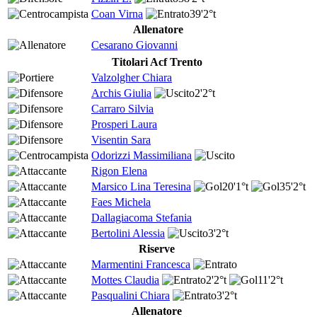
Coan Virna
39'
2°t
Allenatore
Cesarano Giovanni
Titolari Acf Trento
Valzolgher Chiara
Archis Giulia
2'
2°t
Carraro Silvia
Prosperi Laura
Visentin Sara
Odorizzi Massimiliana
Rigon Elena
Marsico Lina Teresina
20'
1°t
35'
2°t
Faes Michela
Dallagiacoma Stefania
Bertolini Alessia
3'
2°t
Riserve
Marmentini Francesca
Mottes Claudia
2'
2°t
11'
2°t
Pasqualini Chiara
3'
2°t
Allenatore