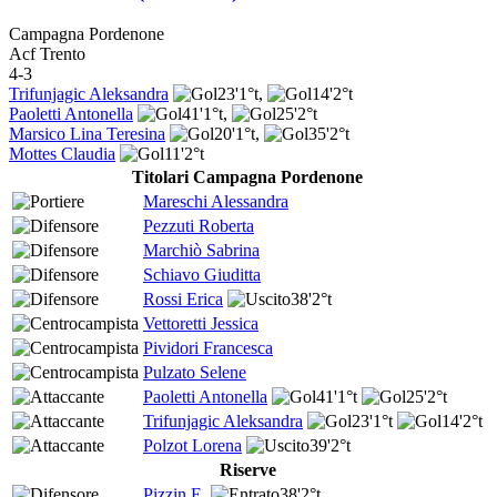
Campagna Pordenone
Acf Trento
4-3
Trifunjagic Aleksandra
23'
1°t
,
14'
2°t
Paoletti Antonella
41'
1°t
,
25'
2°t
Marsico Lina Teresina
20'
1°t
,
35'
2°t
Mottes Claudia
11'
2°t
Titolari Campagna Pordenone
Mareschi Alessandra
Pezzuti Roberta
Marchiò Sabrina
Schiavo Giuditta
Rossi Erica
38'
2°t
Vettoretti Jessica
Pividori Francesca
Pulzato Selene
Paoletti Antonella
41'
1°t
25'
2°t
Trifunjagic Aleksandra
23'
1°t
14'
2°t
Polzot Lorena
39'
2°t
Riserve
Pizzin E.
38'
2°t