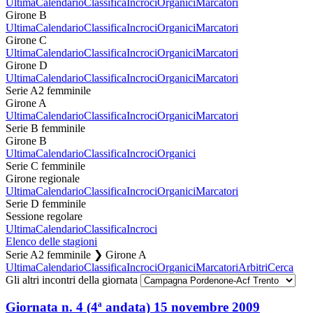
Ultima
Calendario
Classifica
Incroci
Organici
Marcatori
Girone B
Ultima
Calendario
Classifica
Incroci
Organici
Marcatori
Girone C
Ultima
Calendario
Classifica
Incroci
Organici
Marcatori
Girone D
Ultima
Calendario
Classifica
Incroci
Organici
Marcatori
Serie A2 femminile
Girone A
Ultima
Calendario
Classifica
Incroci
Organici
Marcatori
Serie B femminile
Girone B
Ultima
Calendario
Classifica
Incroci
Organici
Serie C femminile
Girone regionale
Ultima
Calendario
Classifica
Incroci
Organici
Marcatori
Serie D femminile
Sessione regolare
Ultima
Calendario
Classifica
Incroci
Elenco delle stagioni
Serie A2 femminile ❯ Girone A
Ultima
Calendario
Classifica
Incroci
Organici
Marcatori
Arbitri
Cerca
Gli altri incontri della giornata
Giornata n. 4 (4ª andata)
15 novembre 2009