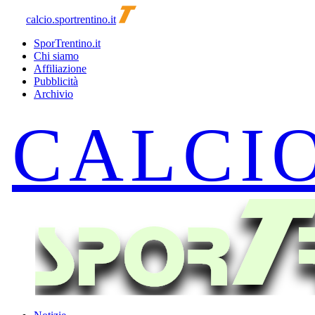
calcio.sportrentino.it
SporTrentino.it
Chi siamo
Affiliazione
Pubblicità
Archivio