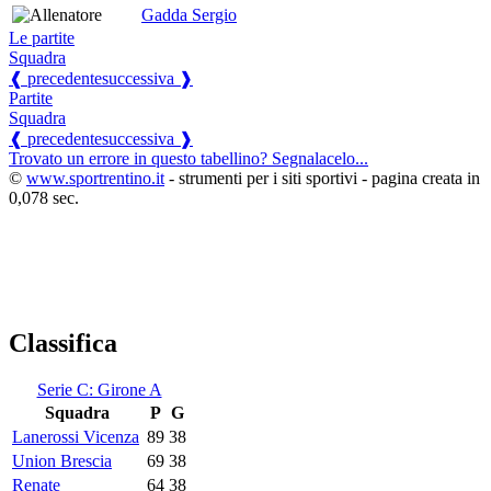
Gadda Sergio
Le partite
Squadra
❰ precedente
successiva ❱
Partite
Squadra
❰ precedente
successiva ❱
Trovato un errore in questo tabellino? Segnalacelo...
©
www.sportrentino.it
- strumenti per i siti sportivi - pagina creata in
0,078 sec.
Classifica
Serie C: Girone A
Squadra
P
G
Lanerossi Vicenza
89
38
Union Brescia
69
38
Renate
64
38