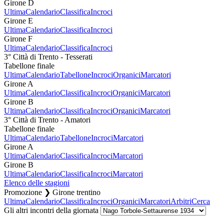
Girone D
Ultima
Calendario
Classifica
Incroci
Girone E
Ultima
Calendario
Classifica
Incroci
Girone F
Ultima
Calendario
Classifica
Incroci
3° Città di Trento - Tesserati
Tabellone finale
Ultima
Calendario
Tabellone
Incroci
Organici
Marcatori
Girone A
Ultima
Calendario
Classifica
Incroci
Organici
Marcatori
Girone B
Ultima
Calendario
Classifica
Incroci
Organici
Marcatori
3° Città di Trento - Amatori
Tabellone finale
Ultima
Calendario
Tabellone
Incroci
Marcatori
Girone A
Ultima
Calendario
Classifica
Incroci
Marcatori
Girone B
Ultima
Calendario
Classifica
Incroci
Marcatori
Elenco delle stagioni
Promozione ❯ Girone trentino
Ultima
Calendario
Classifica
Incroci
Organici
Marcatori
Arbitri
Cerca
Gli altri incontri della giornata