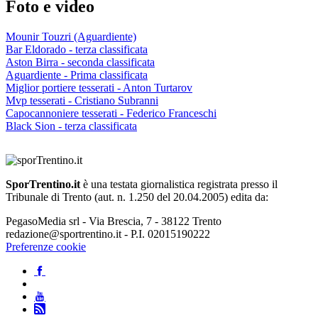
Foto e video
Mounir Touzri (Aguardiente)
Bar Eldorado - terza classificata
Aston Birra - seconda classificata
Aguardiente - Prima classificata
Miglior portiere tesserati - Anton Turtarov
Mvp tesserati - Cristiano Subranni
Capocannoniere tesserati - Federico Franceschi
Black Sion - terza classificata
SporTrentino.it
è una testata giornalistica registrata presso il
Tribunale di Trento (aut. n. 1.250 del 20.04.2005) edita da:
PegasoMedia srl - Via Brescia, 7 - 38122 Trento
redazione@sportrentino.it - P.I. 02015190222
Preferenze cookie