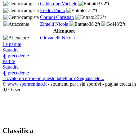
Calderone Michele
33'
2°t
Freddi Paolo
12'
2°t
Corradi Christian
25'
2°t
Zimelli Nicola
38'
2°t
48'
2°t
Allenatore
Giovanelli Nicola
Le partite
Squadra
❰ precedente
Partite
Squadra
❰ precedente
Trovato un errore in questo tabellino? Segnalacelo...
©
www.sportrentino.it
- strumenti per i siti sportivi - pagina creata in
0,016 sec.
Classifica