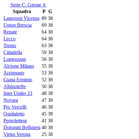
Serie C: Girone A
Squadra
P
G
Lanerossi Vicenza
89
38
Union Brescia
69
38
Renate
64
38
Lecco
64
38
Trento
63
38
Cittadella
59
38
Lumezzane
56
38
Alcione Milano
55
38
Arzignano
53
38
Giana Erminio
52
38
Albinoleffe
50
38
Inter Under 23
48
38
Novara
47
38
Pro Vercelli
46
38
Ospitaletto
45
38
Pergolettese
41
38
Dolomiti Bellunesi
40
38
Virtus Verona
25
38