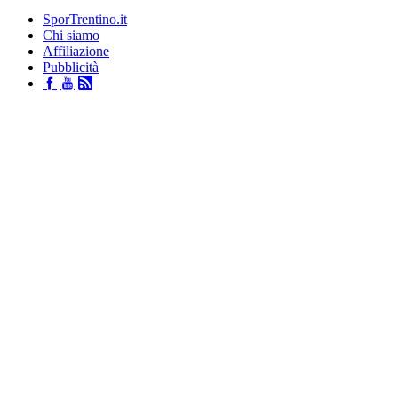
SporTrentino.it
Chi siamo
Affiliazione
Pubblicità