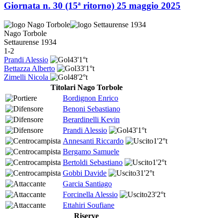
Giornata n. 30 (15ª ritorno)
25 maggio 2025
Nago Torbole
Settaurense 1934
1-2
Prandi Alessio
43'
1°t
Bettazza Alberto
33'
1°t
Zimelli Nicola
48'
2°t
Titolari Nago Torbole
Bordignon Enrico
Benoni Sebastiano
Berardinelli Kevin
Prandi Alessio
43'
1°t
Annesanti Riccardo
1'
2°t
Bergamo Samuele
Bertoldi Sebastiano
1'
2°t
Gobbi Davide
31'
2°t
Garcia Santiago
Forcinella Alessio
23'
2°t
Ettahiri Soufiane
Riserve