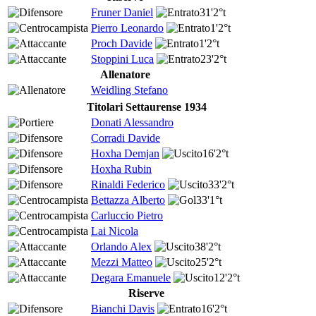
Fruner Daniel
31'
2°t
Pierro Leonardo
1'
2°t
Proch Davide
1'
2°t
Stoppini Luca
23'
2°t
Allenatore
Weidling Stefano
Titolari Settaurense 1934
Donati Alessandro
Corradi Davide
Hoxha Demjan
16'
2°t
Hoxha Rubin
Rinaldi Federico
33'
2°t
Bettazza Alberto
33'
1°t
Carluccio Pietro
Lai Nicola
Orlando Alex
38'
2°t
Mezzi Matteo
25'
2°t
Degara Emanuele
12'
2°t
Riserve
Bianchi Davis
16'
2°t