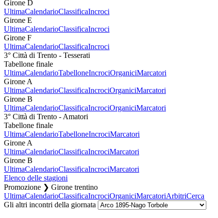
Girone D
Ultima
Calendario
Classifica
Incroci
Girone E
Ultima
Calendario
Classifica
Incroci
Girone F
Ultima
Calendario
Classifica
Incroci
3° Città di Trento - Tesserati
Tabellone finale
Ultima
Calendario
Tabellone
Incroci
Organici
Marcatori
Girone A
Ultima
Calendario
Classifica
Incroci
Organici
Marcatori
Girone B
Ultima
Calendario
Classifica
Incroci
Organici
Marcatori
3° Città di Trento - Amatori
Tabellone finale
Ultima
Calendario
Tabellone
Incroci
Marcatori
Girone A
Ultima
Calendario
Classifica
Incroci
Marcatori
Girone B
Ultima
Calendario
Classifica
Incroci
Marcatori
Elenco delle stagioni
Promozione ❯ Girone trentino
Ultima
Calendario
Classifica
Incroci
Organici
Marcatori
Arbitri
Cerca
Gli altri incontri della giornata