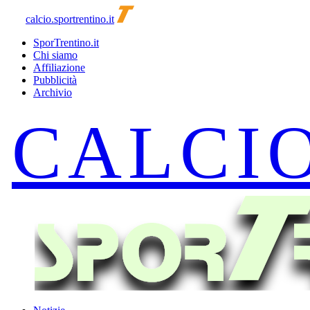
calcio.sportrentino.it
SporTrentino.it
Chi siamo
Affiliazione
Pubblicità
Archivio