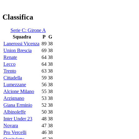
Classifica
Serie C: Girone A
Squadra
P
G
Lanerossi Vicenza
89
38
Union Brescia
69
38
Renate
64
38
Lecco
64
38
Trento
63
38
Cittadella
59
38
Lumezzane
56
38
Alcione Milano
55
38
Arzignano
53
38
Giana Erminio
52
38
Albinoleffe
50
38
Inter Under 23
48
38
Novara
47
38
Pro Vercelli
46
38