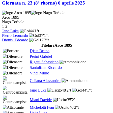
Giornata n. 23 (8ª ritorno)
6 aprile 2025
Arco 1895
Nago Torbole
1-2
Jano Luka
44'
1°t
Pierro Leonardo
37'
1°t
Dionisi Edoardo
12'
2°t
Titolari Arco 1895
Djata Bruno
Perini Gabriel
Rigatti Sebastiano
Santuliana Riccardo
Vinci Mirko
Cellana Alessandro
Jano Luka
48'
2°t
44'
1°t
Miani Davide
35'
2°t
Michelotti Ivan
40'
2°t
Livia Luca