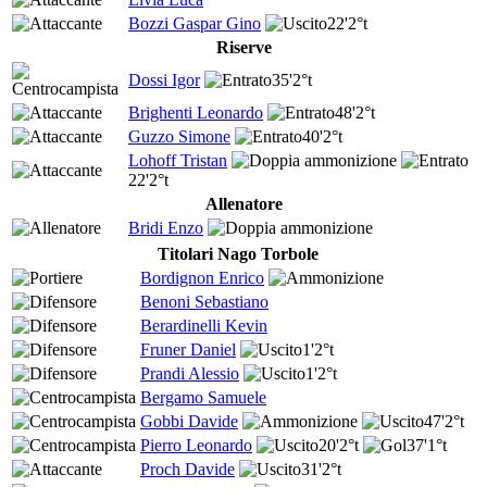
Bozzi Gaspar Gino
22'
2°t
Riserve
Dossi Igor
35'
2°t
Brighenti Leonardo
48'
2°t
Guzzo Simone
40'
2°t
Lohoff Tristan
22'
2°t
Allenatore
Bridi Enzo
Titolari Nago Torbole
Bordignon Enrico
Benoni Sebastiano
Berardinelli Kevin
Fruner Daniel
1'
2°t
Prandi Alessio
1'
2°t
Bergamo Samuele
Gobbi Davide
47'
2°t
Pierro Leonardo
20'
2°t
37'
1°t
Proch Davide
31'
2°t