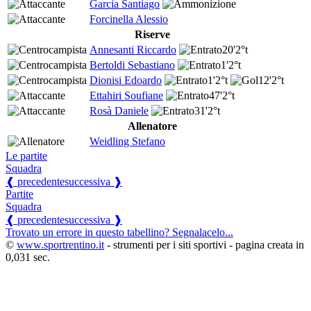
Garcia Santiago
Forcinella Alessio
Riserve
Annesanti Riccardo
20'
2°t
Bertoldi Sebastiano
1'
2°t
Dionisi Edoardo
1'
2°t
12'
2°t
Ettahiri Soufiane
47'
2°t
Rosà Daniele
31'
2°t
Allenatore
Weidling Stefano
Le partite
Squadra
❰ precedente
successiva ❱
Partite
Squadra
❰ precedente
successiva ❱
Trovato un errore in questo tabellino? Segnalacelo...
©
www.sportrentino.it
- strumenti per i siti sportivi - pagina creata in
0,031 sec.