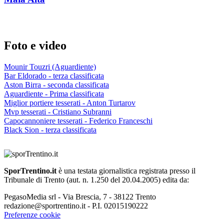
Foto e video
Mounir Touzri (Aguardiente)
Bar Eldorado - terza classificata
Aston Birra - seconda classificata
Aguardiente - Prima classificata
Miglior portiere tesserati - Anton Turtarov
Mvp tesserati - Cristiano Subranni
Capocannoniere tesserati - Federico Franceschi
Black Sion - terza classificata
SporTrentino.it
è una testata giornalistica registrata presso il
Tribunale di Trento (aut. n. 1.250 del 20.04.2005) edita da:
PegasoMedia srl - Via Brescia, 7 - 38122 Trento
redazione@sportrentino.it - P.I. 02015190222
Preferenze cookie