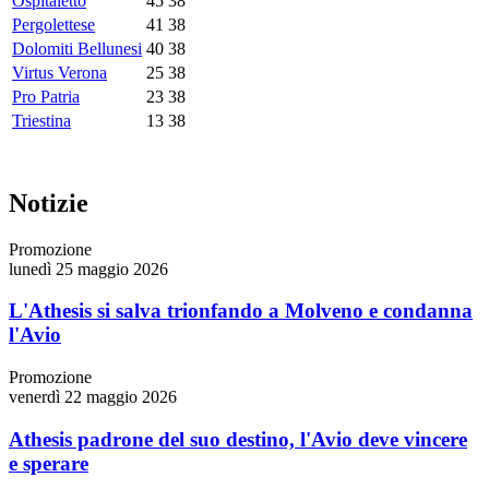
Ospitaletto
45
38
Pergolettese
41
38
Dolomiti Bellunesi
40
38
Virtus Verona
25
38
Pro Patria
23
38
Triestina
13
38
Notizie
Promozione
lunedì 25 maggio 2026
L'Athesis si salva trionfando a Molveno e condanna
l'Avio
Promozione
venerdì 22 maggio 2026
Athesis padrone del suo destino, l'Avio deve vincere
e sperare