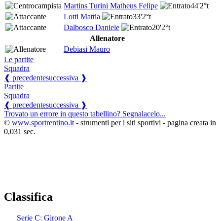
Martins Turini Matheus Felipe
44'
2°t
Lotti Mattia
33'
2°t
Dalbosco Daniele
20'
2°t
Allenatore
Debiasi Mauro
Le partite
Squadra
❰ precedente
successiva ❱
Partite
Squadra
❰ precedente
successiva ❱
Trovato un errore in questo tabellino? Segnalacelo...
©
www.sportrentino.it
- strumenti per i siti sportivi - pagina creata in
0,031 sec.
Classifica
Serie C: Girone A