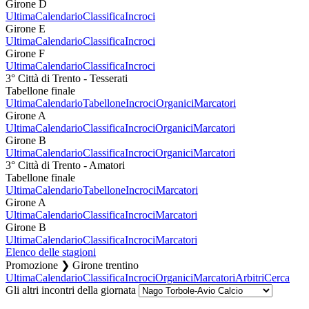
Girone D
Ultima
Calendario
Classifica
Incroci
Girone E
Ultima
Calendario
Classifica
Incroci
Girone F
Ultima
Calendario
Classifica
Incroci
3° Città di Trento - Tesserati
Tabellone finale
Ultima
Calendario
Tabellone
Incroci
Organici
Marcatori
Girone A
Ultima
Calendario
Classifica
Incroci
Organici
Marcatori
Girone B
Ultima
Calendario
Classifica
Incroci
Organici
Marcatori
3° Città di Trento - Amatori
Tabellone finale
Ultima
Calendario
Tabellone
Incroci
Marcatori
Girone A
Ultima
Calendario
Classifica
Incroci
Marcatori
Girone B
Ultima
Calendario
Classifica
Incroci
Marcatori
Elenco delle stagioni
Promozione ❯ Girone trentino
Ultima
Calendario
Classifica
Incroci
Organici
Marcatori
Arbitri
Cerca
Gli altri incontri della giornata