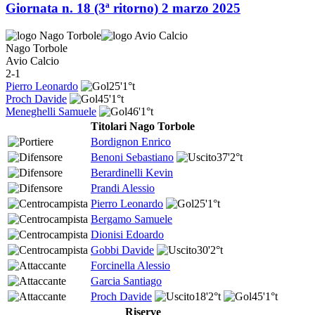
Giornata n. 18 (3ª ritorno)
2 marzo 2025
Nago Torbole
Avio Calcio
2-1
Pierro Leonardo
25'
1°t
Proch Davide
45'
1°t
Meneghelli Samuele
46'
1°t
Titolari Nago Torbole
Bordignon Enrico
Benoni Sebastiano
37'
2°t
Berardinelli Kevin
Prandi Alessio
Pierro Leonardo
25'
1°t
Bergamo Samuele
Dionisi Edoardo
Gobbi Davide
30'
2°t
Forcinella Alessio
Garcia Santiago
Proch Davide
18'
2°t
45'
1°t
Riserve