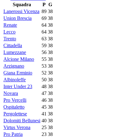
Squadra
P
G
Lanerossi Vicenza
89
38
Union Brescia
69
38
Renate
64
38
Lecco
64
38
Trento
63
38
Cittadella
59
38
Lumezzane
56
38
Alcione Milano
55
38
Arzignano
53
38
Giana Erminio
52
38
Albinoleffe
50
38
Inter Under 23
48
38
Novara
47
38
Pro Vercelli
46
38
Ospitaletto
45
38
Pergolettese
41
38
Dolomiti Bellunesi
40
38
Virtus Verona
25
38
Pro Patria
23
38