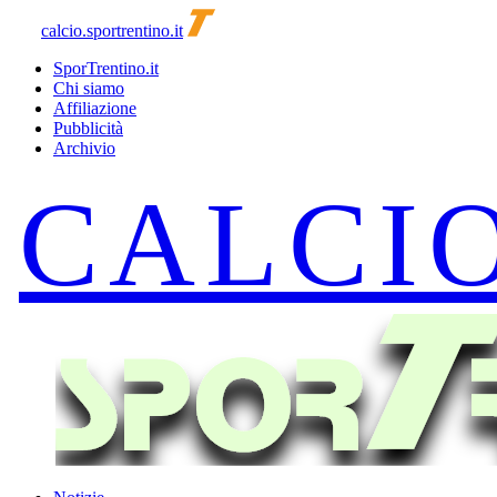
calcio.sportrentino.it
SporTrentino.it
Chi siamo
Affiliazione
Pubblicità
Archivio