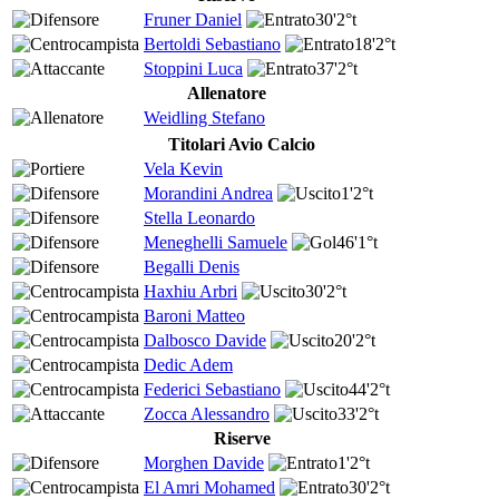
Fruner Daniel
30'
2°t
Bertoldi Sebastiano
18'
2°t
Stoppini Luca
37'
2°t
Allenatore
Weidling Stefano
Titolari Avio Calcio
Vela Kevin
Morandini Andrea
1'
2°t
Stella Leonardo
Meneghelli Samuele
46'
1°t
Begalli Denis
Haxhiu Arbri
30'
2°t
Baroni Matteo
Dalbosco Davide
20'
2°t
Dedic Adem
Federici Sebastiano
44'
2°t
Zocca Alessandro
33'
2°t
Riserve
Morghen Davide
1'
2°t
El Amri Mohamed
30'
2°t