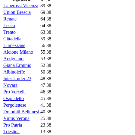
Lanerossi Vicenza
89
38
Union Brescia
69
38
Renate
64
38
Lecco
64
38
Trento
63
38
Cittadella
59
38
Lumezzane
56
38
Alcione Milano
55
38
Arzignano
53
38
Giana Erminio
52
38
Albinoleffe
50
38
Inter Under 23
48
38
Novara
47
38
Pro Vercelli
46
38
Ospitaletto
45
38
Pergolettese
41
38
Dolomiti Bellunesi
40
38
Virtus Verona
25
38
Pro Patria
23
38
Triestina
13
38