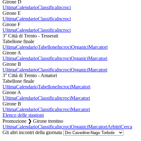
Girone D
Ultima
Calendario
Classifica
Incroci
Girone E
Ultima
Calendario
Classifica
Incroci
Girone F
Ultima
Calendario
Classifica
Incroci
3° Città di Trento - Tesserati
Tabellone finale
Ultima
Calendario
Tabellone
Incroci
Organici
Marcatori
Girone A
Ultima
Calendario
Classifica
Incroci
Organici
Marcatori
Girone B
Ultima
Calendario
Classifica
Incroci
Organici
Marcatori
3° Città di Trento - Amatori
Tabellone finale
Ultima
Calendario
Tabellone
Incroci
Marcatori
Girone A
Ultima
Calendario
Classifica
Incroci
Marcatori
Girone B
Ultima
Calendario
Classifica
Incroci
Marcatori
Elenco delle stagioni
Promozione ❯ Girone trentino
Ultima
Calendario
Classifica
Incroci
Organici
Marcatori
Arbitri
Cerca
Gli altri incontri della giornata