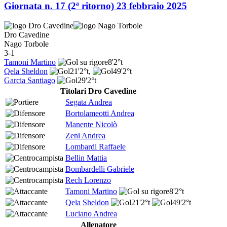
Giornata n. 17 (2ª ritorno)
23 febbraio 2025
Dro Cavedine
Nago Torbole
3-1
Tamoni Martino
8'
2°t
Qela Sheldon
21'
2°t
,
49'
2°t
Garcia Santiago
29'
2°t
Titolari Dro Cavedine
Segata Andrea
Bortolameotti Andrea
Manente Nicolò
Zeni Andrea
Lombardi Raffaele
Bellin Mattia
Bombardelli Gabriele
Rech Lorenzo
Tamoni Martino
8'
2°t
Qela Sheldon
21'
2°t
49'
2°t
Luciano Andrea
Allenatore