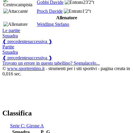
Gobbi Davide
23'
2°t
Proch Davide
1'
2°t
Allenatore
Weidling Stefano
Le partite
Squadra
❰ precedente
successiva ❱
Partite
Squadra
❰ precedente
successiva ❱
Trovato un errore in questo tabellino? Segnalacelo...
©
www.sportrentino.it
- strumenti per i siti sportivi - pagina creata in
0,016 sec.
Classifica
Serie C: Girone A
Squadra
P
G