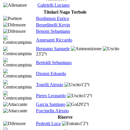
Gabrielli Luciano
Titolari Nago Torbole
Bordignon Enrico
Berardinelli Kevin
Benoni Sebastiano
Annesanti Riccardo
Bergamo Samuele
23'
2°t
Bertoldi Sebastiano
Dionisi Edoardo
Tonelli Alessio
1'
2°t
Pierro Leonardo
1'
2°t
Garcia Santiago
29'
2°t
Forcinella Alessio
Riserve
Pedrotti Luca
1'
2°t