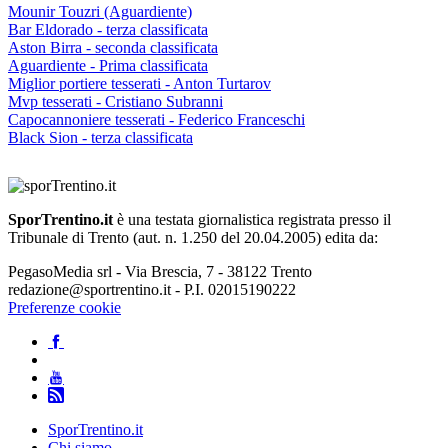
Mounir Touzri (Aguardiente)
Bar Eldorado - terza classificata
Aston Birra - seconda classificata
Aguardiente - Prima classificata
Miglior portiere tesserati - Anton Turtarov
Mvp tesserati - Cristiano Subranni
Capocannoniere tesserati - Federico Franceschi
Black Sion - terza classificata
SporTrentino.it
è una testata giornalistica registrata presso il
Tribunale di Trento (aut. n. 1.250 del 20.04.2005) edita da:
PegasoMedia srl - Via Brescia, 7 - 38122 Trento
redazione@sportrentino.it - P.I. 02015190222
Preferenze cookie
SporTrentino.it
Chi siamo