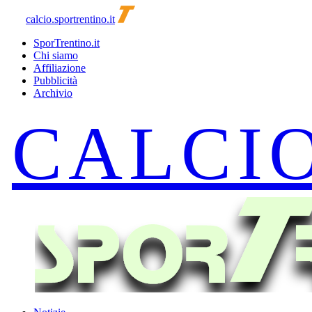
calcio.sportrentino.it
SporTrentino.it
Chi siamo
Affiliazione
Pubblicità
Archivio