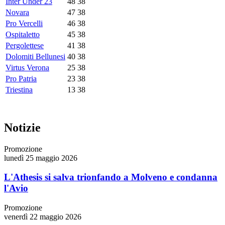
Inter Under 23
48
38
Novara
47
38
Pro Vercelli
46
38
Ospitaletto
45
38
Pergolettese
41
38
Dolomiti Bellunesi
40
38
Virtus Verona
25
38
Pro Patria
23
38
Triestina
13
38
Notizie
Promozione
lunedì 25 maggio 2026
L'Athesis si salva trionfando a Molveno e condanna
l'Avio
Promozione
venerdì 22 maggio 2026