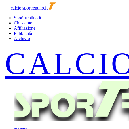
calcio.sportrentino.it
SporTrentino.it
Chi siamo
Affiliazione
Pubblicità
Archivio