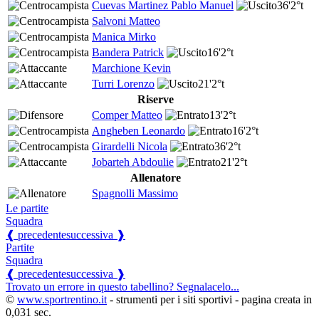
Cuevas Martinez Pablo Manuel
36'
2°t
Salvoni Matteo
Manica Mirko
Bandera Patrick
16'
2°t
Marchione Kevin
Turri Lorenzo
21'
2°t
Riserve
Comper Matteo
13'
2°t
Angheben Leonardo
16'
2°t
Girardelli Nicola
36'
2°t
Jobarteh Abdoulie
21'
2°t
Allenatore
Spagnolli Massimo
Le partite
Squadra
❰ precedente
successiva ❱
Partite
Squadra
❰ precedente
successiva ❱
Trovato un errore in questo tabellino? Segnalacelo...
©
www.sportrentino.it
- strumenti per i siti sportivi - pagina creata in
0,031 sec.