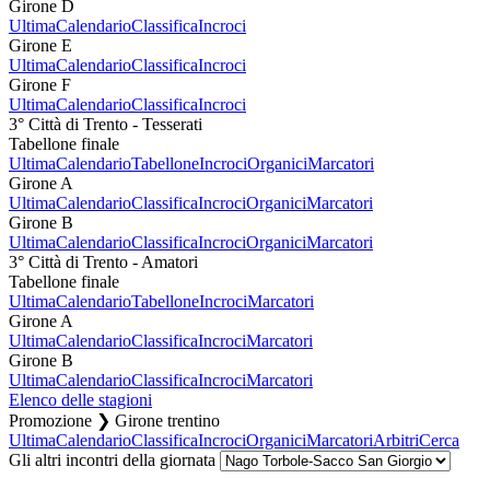
Girone D
Ultima
Calendario
Classifica
Incroci
Girone E
Ultima
Calendario
Classifica
Incroci
Girone F
Ultima
Calendario
Classifica
Incroci
3° Città di Trento - Tesserati
Tabellone finale
Ultima
Calendario
Tabellone
Incroci
Organici
Marcatori
Girone A
Ultima
Calendario
Classifica
Incroci
Organici
Marcatori
Girone B
Ultima
Calendario
Classifica
Incroci
Organici
Marcatori
3° Città di Trento - Amatori
Tabellone finale
Ultima
Calendario
Tabellone
Incroci
Marcatori
Girone A
Ultima
Calendario
Classifica
Incroci
Marcatori
Girone B
Ultima
Calendario
Classifica
Incroci
Marcatori
Elenco delle stagioni
Promozione ❯ Girone trentino
Ultima
Calendario
Classifica
Incroci
Organici
Marcatori
Arbitri
Cerca
Gli altri incontri della giornata