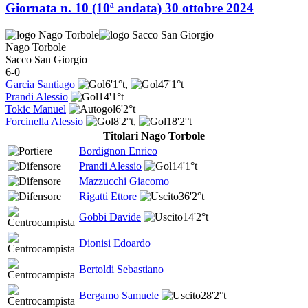
Giornata n. 10 (10ª andata)
30 ottobre 2024
Nago Torbole
Sacco San Giorgio
6-0
Garcia Santiago
6'
1°t
,
47'
1°t
Prandi Alessio
14'
1°t
Tokic Manuel
6'
2°t
Forcinella Alessio
8'
2°t
,
18'
2°t
Titolari Nago Torbole
Bordignon Enrico
Prandi Alessio
14'
1°t
Mazzucchi Giacomo
Rigatti Ettore
36'
2°t
Gobbi Davide
14'
2°t
Dionisi Edoardo
Bertoldi Sebastiano
Bergamo Samuele
28'
2°t