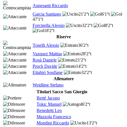
Annesanti Riccardo
Garcia Santiago
21'
2°t
6'
1°t
47'
1°t
Forcinella Alessio
32'
2°t
8'
2°t
18'
2°t
Riserve
Tonelli Alessio
36'
2°t
Vazquez Mattias
28'
2°t
Rosà Daniele
21'
2°t
Proch Davide
14'
2°t
Ettahiri Soufiane
32'
2°t
Allenatore
Weidling Stefano
Titolari Sacco San Giorgio
Bertè Jacopo
Tokic Manuel
6'
2°t
Benedetti Leo
Mazzola Francesco
Mondini Riccardo
13'
2°t