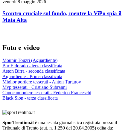
venerdì 8 maggio 2026
Scontro cruciale sul fondo, mentre la ViPo spia il
Maia Alta
Foto e video
Mounir Touzri (Aguardiente)
Bar Eldorado - terza classificata
Aston Birra - seconda classificata
Aguardiente - Prima classificata
Miglior portiere tesserati - Anton Turtarov
Mvp tesserati - Cristiano Subranni
Capocannoniere tesserati - Federico Franceschi
Black Sion - terza classificata
SporTrentino.it
è una testata giornalistica registrata presso il
Tribunale di Trento (aut. n. 1.250 del 20.04.2005) edita da: