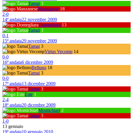
Tamai
3
Manzanese
18
2
-
0
14ª andata
22 novembre 2009
Domegliara
13
Tamai
3
0
-
1
15ª andata
29 novembre 2009
Tamai
3
Virtus Vecomp
14
0
-
0
16ª andata
6 dicembre 2009
Belluno
18
Tamai
3
0
-
0
17ª andata
13 dicembre 2009
Tamai
3
Este
1
2
-
4
18ª andata
20 dicembre 2009
Montichiari
2
Tamai
3
1
-
0
13 gennaio
19ª andata
10 gennaio 2010