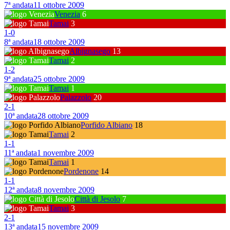
7ª andata
11 ottobre 2009
Venezia
6
Tamai
3
1
-
0
8ª andata
18 ottobre 2009
Albignasego
13
Tamai
2
1
-
2
9ª andata
25 ottobre 2009
Tamai
1
Palazzolo
20
2
-
1
10ª andata
28 ottobre 2009
Porfido Albiano
18
Tamai
2
1
-
1
11ª andata
1 novembre 2009
Tamai
1
Pordenone
14
1
-
1
12ª andata
8 novembre 2009
Città di Jesolo
7
Tamai
3
2
-
1
13ª andata
15 novembre 2009