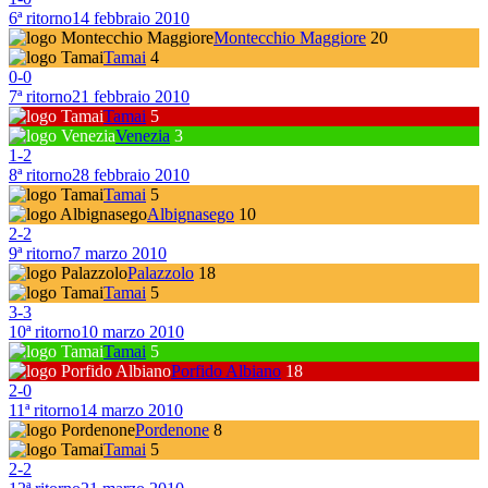
6ª ritorno
14 febbraio 2010
Montecchio Maggiore
20
Tamai
4
0
-
0
7ª ritorno
21 febbraio 2010
Tamai
5
Venezia
3
1
-
2
8ª ritorno
28 febbraio 2010
Tamai
5
Albignasego
10
2
-
2
9ª ritorno
7 marzo 2010
Palazzolo
18
Tamai
5
3
-
3
10ª ritorno
10 marzo 2010
Tamai
5
Porfido Albiano
18
2
-
0
11ª ritorno
14 marzo 2010
Pordenone
8
Tamai
5
2
-
2