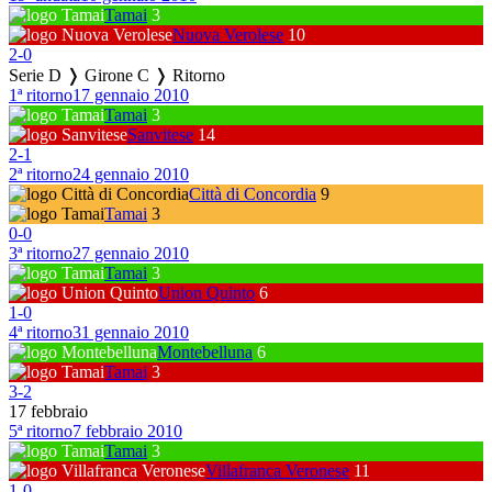
Tamai
3
Nuova Verolese
10
2
-
0
Serie D ❭ Girone C ❭ Ritorno
1ª ritorno
17 gennaio 2010
Tamai
3
Sanvitese
14
2
-
1
2ª ritorno
24 gennaio 2010
Città di Concordia
9
Tamai
3
0
-
0
3ª ritorno
27 gennaio 2010
Tamai
3
Union Quinto
6
1
-
0
4ª ritorno
31 gennaio 2010
Montebelluna
6
Tamai
3
3
-
2
17 febbraio
5ª ritorno
7 febbraio 2010
Tamai
3
Villafranca Veronese
11
1
-
0