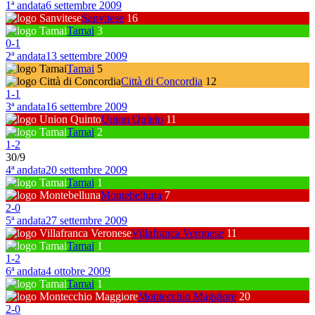
1ª andata
6 settembre 2009
Sanvitese
16
Tamai
3
0
-
1
2ª andata
13 settembre 2009
Tamai
5
Città di Concordia
12
1
-
1
3ª andata
16 settembre 2009
Union Quinto
11
Tamai
2
1
-
2
30/9
4ª andata
20 settembre 2009
Tamai
1
Montebelluna
7
2
-
0
5ª andata
27 settembre 2009
Villafranca Veronese
11
Tamai
1
1
-
2
6ª andata
4 ottobre 2009
Tamai
1
Montecchio Maggiore
20
2
-
0