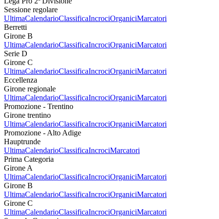
Lega Pro 2ª Divisione
Sessione regolare
Ultima
Calendario
Classifica
Incroci
Organici
Marcatori
Berretti
Girone B
Ultima
Calendario
Classifica
Incroci
Organici
Marcatori
Serie D
Girone C
Ultima
Calendario
Classifica
Incroci
Organici
Marcatori
Eccellenza
Girone regionale
Ultima
Calendario
Classifica
Incroci
Organici
Marcatori
Promozione - Trentino
Girone trentino
Ultima
Calendario
Classifica
Incroci
Organici
Marcatori
Promozione - Alto Adige
Hauptrunde
Ultima
Calendario
Classifica
Incroci
Marcatori
Prima Categoria
Girone A
Ultima
Calendario
Classifica
Incroci
Organici
Marcatori
Girone B
Ultima
Calendario
Classifica
Incroci
Organici
Marcatori
Girone C
Ultima
Calendario
Classifica
Incroci
Organici
Marcatori