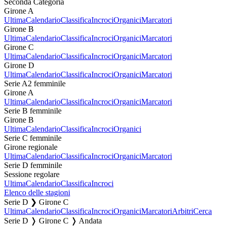
Seconda Categoria
Girone A
Ultima
Calendario
Classifica
Incroci
Organici
Marcatori
Girone B
Ultima
Calendario
Classifica
Incroci
Organici
Marcatori
Girone C
Ultima
Calendario
Classifica
Incroci
Organici
Marcatori
Girone D
Ultima
Calendario
Classifica
Incroci
Organici
Marcatori
Serie A2 femminile
Girone A
Ultima
Calendario
Classifica
Incroci
Organici
Marcatori
Serie B femminile
Girone B
Ultima
Calendario
Classifica
Incroci
Organici
Serie C femminile
Girone regionale
Ultima
Calendario
Classifica
Incroci
Organici
Marcatori
Serie D femminile
Sessione regolare
Ultima
Calendario
Classifica
Incroci
Elenco delle stagioni
Serie D ❯ Girone C
Ultima
Calendario
Classifica
Incroci
Organici
Marcatori
Arbitri
Cerca
Serie D ❭ Girone C ❭ Andata