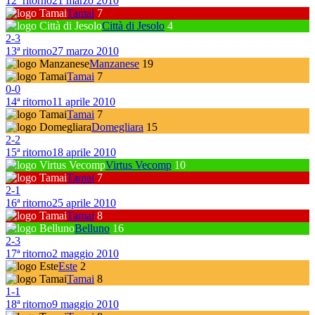
12ª ritorno
21 marzo 2010
Tamai
7
Città di Jesolo
4
2
-
3
13ª ritorno
27 marzo 2010
Manzanese
19
Tamai
7
0
-
0
14ª ritorno
11 aprile 2010
Tamai
7
Domegliara
15
2
-
2
15ª ritorno
18 aprile 2010
Virtus Vecomp
10
Tamai
7
2
-
1
16ª ritorno
25 aprile 2010
Tamai
8
Belluno
16
2
-
3
17ª ritorno
2 maggio 2010
Este
2
Tamai
8
1
-
1
18ª ritorno
9 maggio 2010