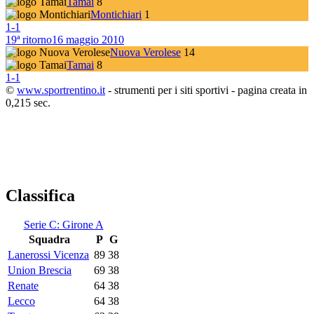
Tamai
8
Montichiari
1
1
-
1
19ª ritorno
16 maggio 2010
Nuova Verolese
14
Tamai
8
1
-
1
©
www.sportrentino.it
- strumenti per i siti sportivi - pagina creata in
0,215 sec.
Classifica
Serie C: Girone A
Squadra
P
G
Lanerossi Vicenza
89
38
Union Brescia
69
38
Renate
64
38
Lecco
64
38