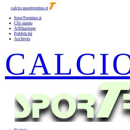
calcio.sportrentino.it
SporTrentino.it
Chi siamo
Affiliazione
Pubblicità
Archivio