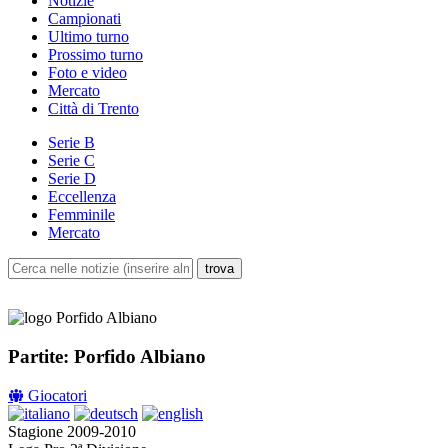
Notizie
Campionati
Ultimo turno
Prossimo turno
Foto e video
Mercato
Città di Trento
Serie B
Serie C
Serie D
Eccellenza
Femminile
Mercato
Partite: Porfido Albiano
Giocatori
Stagione 2009-2010