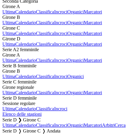
Seconda Categoria
Girone A
Ultima
Calendario
Classifica
Incroci
Organici
Marcatori
Girone B
Ultima
Calendario
Classifica
Incroci
Organici
Marcatori
Girone C
Ultima
Calendario
Classifica
Incroci
Organici
Marcatori
Girone D
Ultima
Calendario
Classifica
Incroci
Organici
Marcatori
Serie A2 femminile
Girone A
Ultima
Calendario
Classifica
Incroci
Organici
Marcatori
Serie B femminile
Girone B
Ultima
Calendario
Classifica
Incroci
Organici
Serie C femminile
Girone regionale
Ultima
Calendario
Classifica
Incroci
Organici
Marcatori
Serie D femminile
Sessione regolare
Ultima
Calendario
Classifica
Incroci
Elenco delle stagioni
Serie D ❯ Girone C
Ultima
Calendario
Classifica
Incroci
Organici
Marcatori
Arbitri
Cerca
Serie D ❭ Girone C ❭ Andata