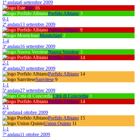
1ª andata
6 settembre 2009
Este
16
Porfido Albiano
3
0
-
1
2ª andata
13 settembre 2009
Porfido Albiano
9
Montichiari
2
1
-
4
3ª andata
16 settembre 2009
Nuova Verolese
3
Porfido Albiano
14
2
-
1
4ª andata
20 settembre 2009
Porfido Albiano
14
Sanvitese
9
1
-
1
5ª andata
27 settembre 2009
Città di Concordia
3
Porfido Albiano
14
2
-
1
6ª andata
4 ottobre 2009
Porfido Albiano
15
Union Quinto
11
1
-
1
7ª andata
11 ottobre 2009