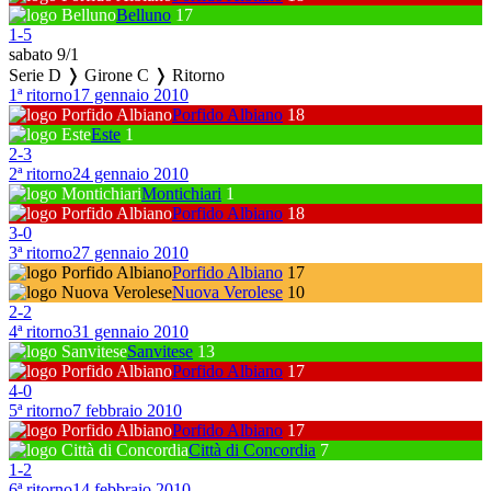
Belluno
17
1
-
5
sabato 9/1
Serie D ❭ Girone C ❭ Ritorno
1ª ritorno
17 gennaio 2010
Porfido Albiano
18
Este
1
2
-
3
2ª ritorno
24 gennaio 2010
Montichiari
1
Porfido Albiano
18
3
-
0
3ª ritorno
27 gennaio 2010
Porfido Albiano
17
Nuova Verolese
10
2
-
2
4ª ritorno
31 gennaio 2010
Sanvitese
13
Porfido Albiano
17
4
-
0
5ª ritorno
7 febbraio 2010
Porfido Albiano
17
Città di Concordia
7
1
-
2
6ª ritorno
14 febbraio 2010