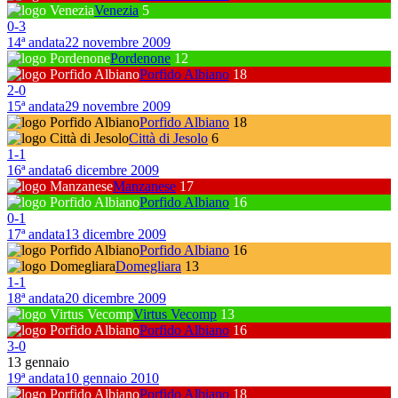
Venezia
5
0
-
3
14ª andata
22 novembre 2009
Pordenone
12
Porfido Albiano
18
2
-
0
15ª andata
29 novembre 2009
Porfido Albiano
18
Città di Jesolo
6
1
-
1
16ª andata
6 dicembre 2009
Manzanese
17
Porfido Albiano
16
0
-
1
17ª andata
13 dicembre 2009
Porfido Albiano
16
Domegliara
13
1
-
1
18ª andata
20 dicembre 2009
Virtus Vecomp
13
Porfido Albiano
16
3
-
0
13 gennaio
19ª andata
10 gennaio 2010
Porfido Albiano
18