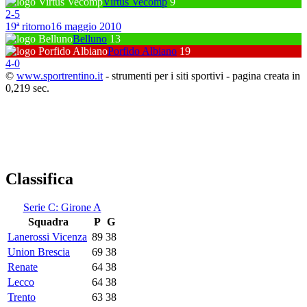
Virtus Vecomp
9
2
-
5
19ª ritorno
16 maggio 2010
Belluno
13
Porfido Albiano
19
4
-
0
©
www.sportrentino.it
- strumenti per i siti sportivi - pagina creata in
0,219 sec.
Classifica
Serie C: Girone A
Squadra
P
G
Lanerossi Vicenza
89
38
Union Brescia
69
38
Renate
64
38
Lecco
64
38
Trento
63
38