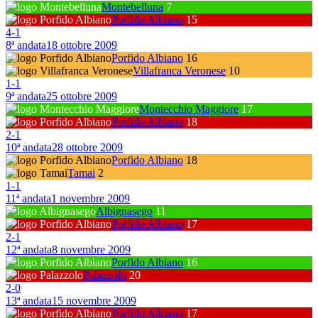
Montebelluna
7
Porfido Albiano
15
4
-
1
8ª andata
18 ottobre 2009
Porfido Albiano
16
Villafranca Veronese
10
1
-
1
9ª andata
25 ottobre 2009
Montecchio Maggiore
17
Porfido Albiano
18
2
-
1
10ª andata
28 ottobre 2009
Porfido Albiano
18
Tamai
2
1
-
1
11ª andata
1 novembre 2009
Albignasego
11
Porfido Albiano
17
2
-
1
12ª andata
8 novembre 2009
Porfido Albiano
16
Palazzolo
20
2
-
0
13ª andata
15 novembre 2009
Porfido Albiano
17