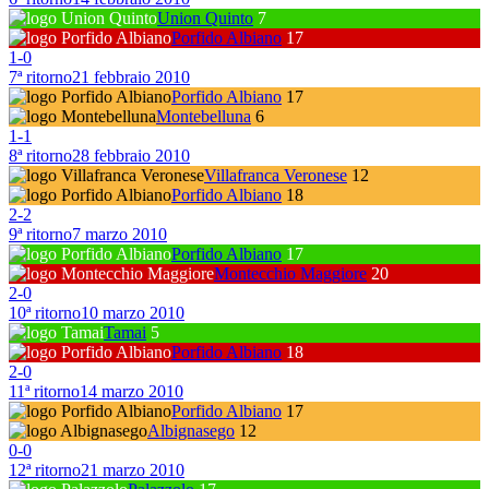
Union Quinto
7
Porfido Albiano
17
1
-
0
7ª ritorno
21 febbraio 2010
Porfido Albiano
17
Montebelluna
6
1
-
1
8ª ritorno
28 febbraio 2010
Villafranca Veronese
12
Porfido Albiano
18
2
-
2
9ª ritorno
7 marzo 2010
Porfido Albiano
17
Montecchio Maggiore
20
2
-
0
10ª ritorno
10 marzo 2010
Tamai
5
Porfido Albiano
18
2
-
0
11ª ritorno
14 marzo 2010
Porfido Albiano
17
Albignasego
12
0
-
0
12ª ritorno
21 marzo 2010