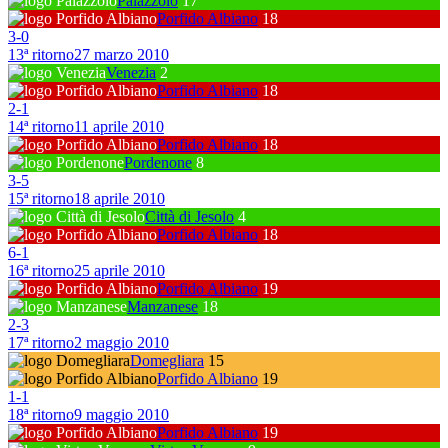
Palazzolo
17
Porfido Albiano
18
3
-
0
13ª ritorno
27 marzo 2010
Venezia
2
Porfido Albiano
18
2
-
1
14ª ritorno
11 aprile 2010
Porfido Albiano
18
Pordenone
8
3
-
5
15ª ritorno
18 aprile 2010
Città di Jesolo
4
Porfido Albiano
18
6
-
1
16ª ritorno
25 aprile 2010
Porfido Albiano
19
Manzanese
18
2
-
3
17ª ritorno
2 maggio 2010
Domegliara
15
Porfido Albiano
19
1
-
1
18ª ritorno
9 maggio 2010
Porfido Albiano
19