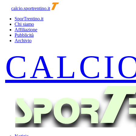
calcio.sportrentino.it
SporTrentino.it
Chi siamo
Affiliazione
Pubblicità
Archivio