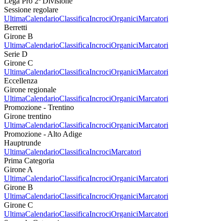
Lega Pro 2ª Divisione
Sessione regolare
Ultima
Calendario
Classifica
Incroci
Organici
Marcatori
Berretti
Girone B
Ultima
Calendario
Classifica
Incroci
Organici
Marcatori
Serie D
Girone C
Ultima
Calendario
Classifica
Incroci
Organici
Marcatori
Eccellenza
Girone regionale
Ultima
Calendario
Classifica
Incroci
Organici
Marcatori
Promozione - Trentino
Girone trentino
Ultima
Calendario
Classifica
Incroci
Organici
Marcatori
Promozione - Alto Adige
Hauptrunde
Ultima
Calendario
Classifica
Incroci
Marcatori
Prima Categoria
Girone A
Ultima
Calendario
Classifica
Incroci
Organici
Marcatori
Girone B
Ultima
Calendario
Classifica
Incroci
Organici
Marcatori
Girone C
Ultima
Calendario
Classifica
Incroci
Organici
Marcatori