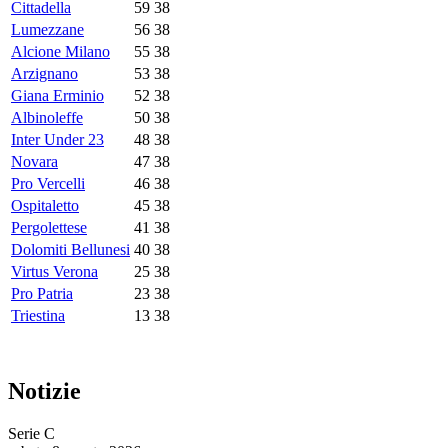
Cittadella
59
38
Lumezzane
56
38
Alcione Milano
55
38
Arzignano
53
38
Giana Erminio
52
38
Albinoleffe
50
38
Inter Under 23
48
38
Novara
47
38
Pro Vercelli
46
38
Ospitaletto
45
38
Pergolettese
41
38
Dolomiti Bellunesi
40
38
Virtus Verona
25
38
Pro Patria
23
38
Triestina
13
38
Notizie
Serie C