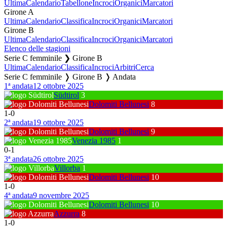
Ultima
Calendario
Tabellone
Incroci
Organici
Marcatori
Girone A
Ultima
Calendario
Classifica
Incroci
Organici
Marcatori
Girone B
Ultima
Calendario
Classifica
Incroci
Organici
Marcatori
Elenco delle stagioni
Serie C femminile ❯ Girone B
Ultima
Calendario
Classifica
Incroci
Arbitri
Cerca
Serie C femminile ❭ Girone B ❭ Andata
1ª andata
12 ottobre 2025
Südtirol
3
Dolomiti Bellunesi
8
1
-
0
2ª andata
19 ottobre 2025
Dolomiti Bellunesi
9
Venezia 1985
1
0
-
1
3ª andata
26 ottobre 2025
Villorba
1
Dolomiti Bellunesi
10
1
-
0
4ª andata
9 novembre 2025
Dolomiti Bellunesi
10
Azzurra
8
1
-
0