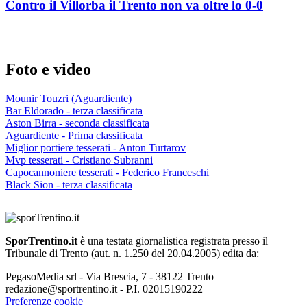
Contro il Villorba il Trento non va oltre lo 0-0
Foto e video
Mounir Touzri (Aguardiente)
Bar Eldorado - terza classificata
Aston Birra - seconda classificata
Aguardiente - Prima classificata
Miglior portiere tesserati - Anton Turtarov
Mvp tesserati - Cristiano Subranni
Capocannoniere tesserati - Federico Franceschi
Black Sion - terza classificata
SporTrentino.it
è una testata giornalistica registrata presso il
Tribunale di Trento (aut. n. 1.250 del 20.04.2005) edita da:
PegasoMedia srl - Via Brescia, 7 - 38122 Trento
redazione@sportrentino.it - P.I. 02015190222
Preferenze cookie