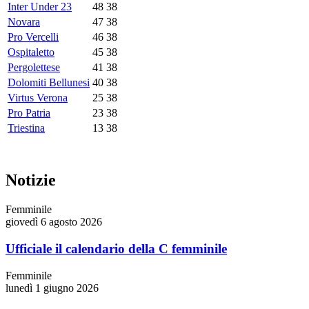
Inter Under 23
48
38
Novara
47
38
Pro Vercelli
46
38
Ospitaletto
45
38
Pergolettese
41
38
Dolomiti Bellunesi
40
38
Virtus Verona
25
38
Pro Patria
23
38
Triestina
13
38
Notizie
Femminile
giovedì 6 agosto 2026
Ufficiale il calendario della C femminile
Femminile
lunedì 1 giugno 2026