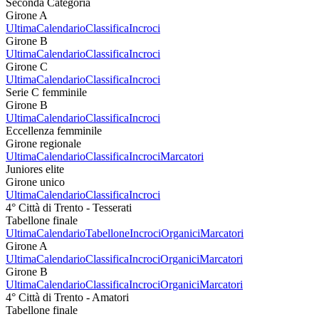
Seconda Categoria
Girone A
Ultima
Calendario
Classifica
Incroci
Girone B
Ultima
Calendario
Classifica
Incroci
Girone C
Ultima
Calendario
Classifica
Incroci
Serie C femminile
Girone B
Ultima
Calendario
Classifica
Incroci
Eccellenza femminile
Girone regionale
Ultima
Calendario
Classifica
Incroci
Marcatori
Juniores elite
Girone unico
Ultima
Calendario
Classifica
Incroci
4° Città di Trento - Tesserati
Tabellone finale
Ultima
Calendario
Tabellone
Incroci
Organici
Marcatori
Girone A
Ultima
Calendario
Classifica
Incroci
Organici
Marcatori
Girone B
Ultima
Calendario
Classifica
Incroci
Organici
Marcatori
4° Città di Trento - Amatori
Tabellone finale