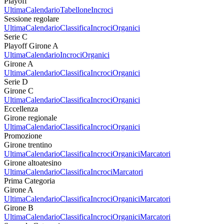
Playoff
Ultima
Calendario
Tabellone
Incroci
Sessione regolare
Ultima
Calendario
Classifica
Incroci
Organici
Serie C
Playoff Girone A
Ultima
Calendario
Incroci
Organici
Girone A
Ultima
Calendario
Classifica
Incroci
Organici
Serie D
Girone C
Ultima
Calendario
Classifica
Incroci
Organici
Eccellenza
Girone regionale
Ultima
Calendario
Classifica
Incroci
Organici
Promozione
Girone trentino
Ultima
Calendario
Classifica
Incroci
Organici
Marcatori
Girone altoatesino
Ultima
Calendario
Classifica
Incroci
Marcatori
Prima Categoria
Girone A
Ultima
Calendario
Classifica
Incroci
Organici
Marcatori
Girone B
Ultima
Calendario
Classifica
Incroci
Organici
Marcatori