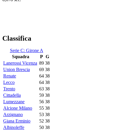
Classifica
Serie C: Girone A
Squadra
P
G
Lanerossi Vicenza
89
38
Union Brescia
69
38
Renate
64
38
Lecco
64
38
Trento
63
38
Cittadella
59
38
Lumezzane
56
38
Alcione Milano
55
38
Arzignano
53
38
Giana Erminio
52
38
Albinoleffe
50
38