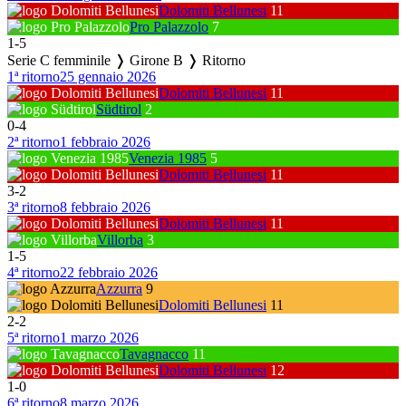
Dolomiti Bellunesi
11
Pro Palazzolo
7
1
-
5
Serie C femminile ❭ Girone B ❭ Ritorno
1ª ritorno
25 gennaio 2026
Dolomiti Bellunesi
11
Südtirol
2
0
-
4
2ª ritorno
1 febbraio 2026
Venezia 1985
5
Dolomiti Bellunesi
11
3
-
2
3ª ritorno
8 febbraio 2026
Dolomiti Bellunesi
11
Villorba
3
1
-
5
4ª ritorno
22 febbraio 2026
Azzurra
9
Dolomiti Bellunesi
11
2
-
2
5ª ritorno
1 marzo 2026
Tavagnacco
11
Dolomiti Bellunesi
12
1
-
0
6ª ritorno
8 marzo 2026