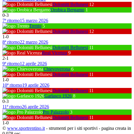
Dolomiti Bellunesi
12
Orobica Bergamo
1
0
-
3
7ª ritorno
15 marzo 2026
Trento
5
Dolomiti Bellunesi
12
1
-
0
8ª ritorno
22 marzo 2026
Dolomiti Bellunesi
11
Real Vicenza
9
2
-
1
9ª ritorno
12 aprile 2026
Chievoverona
6
Dolomiti Bellunesi
11
1
-
0
10ª ritorno
19 aprile 2026
Dolomiti Bellunesi
11
Garlasco 1926
8
0
-
3
11ª ritorno
26 aprile 2026
Pro Palazzolo
3
Dolomiti Bellunesi
11
1
-
0
©
www.sportrentino.it
- strumenti per i siti sportivi - pagina creata in
0,078 sec.