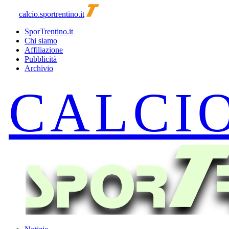
calcio.sportrentino.it
SporTrentino.it
Chi siamo
Affiliazione
Pubblicità
Archivio