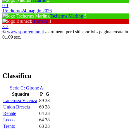
Naturns
2
0
-
1
15ª ritorno
24 maggio 2026
Tscherms Marling
5
Bruneck
1
3
-
2
©
www.sportrentino.it
- strumenti per i siti sportivi - pagina creata in
0,109 sec.
Classifica
Serie C: Girone A
Squadra
P
G
Lanerossi Vicenza
89
38
Union Brescia
69
38
Renate
64
38
Lecco
64
38
Trento
63
38