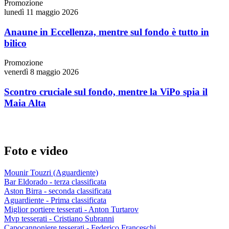
Promozione
lunedì 11 maggio 2026
Anaune in Eccellenza, mentre sul fondo è tutto in
bilico
Promozione
venerdì 8 maggio 2026
Scontro cruciale sul fondo, mentre la ViPo spia il
Maia Alta
Foto e video
Mounir Touzri (Aguardiente)
Bar Eldorado - terza classificata
Aston Birra - seconda classificata
Aguardiente - Prima classificata
Miglior portiere tesserati - Anton Turtarov
Mvp tesserati - Cristiano Subranni
Capocannoniere tesserati - Federico Franceschi