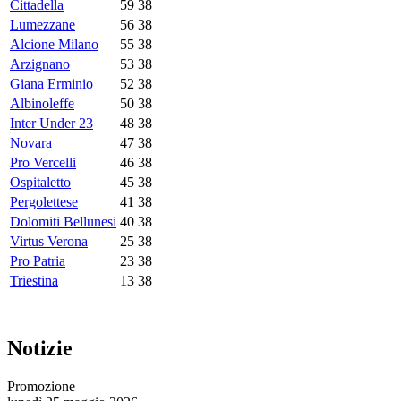
Cittadella
59
38
Lumezzane
56
38
Alcione Milano
55
38
Arzignano
53
38
Giana Erminio
52
38
Albinoleffe
50
38
Inter Under 23
48
38
Novara
47
38
Pro Vercelli
46
38
Ospitaletto
45
38
Pergolettese
41
38
Dolomiti Bellunesi
40
38
Virtus Verona
25
38
Pro Patria
23
38
Triestina
13
38
Notizie
Promozione