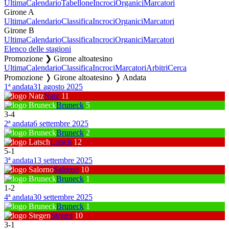
Ultima
Calendario
Tabellone
Incroci
Organici
Marcatori
Girone A
Ultima
Calendario
Classifica
Incroci
Organici
Marcatori
Girone B
Ultima
Calendario
Classifica
Incroci
Organici
Marcatori
Elenco delle stagioni
Promozione ❯ Girone altoatesino
Ultima
Calendario
Classifica
Incroci
Marcatori
Arbitri
Cerca
Promozione ❭ Girone altoatesino ❭ Andata
1ª andata
31 agosto 2025
Natz
11
Bruneck
5
3
-
4
2ª andata
6 settembre 2025
Bruneck
2
Latsch
12
5
-
1
3ª andata
13 settembre 2025
Salorno
10
Bruneck
1
1
-
2
4ª andata
30 settembre 2025
Bruneck
1
Stegen
10
3
-
1