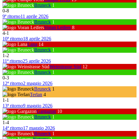
Bruneck
1
0
-
8
9ª ritorno
11 aprile 2026
Bruneck
1
Voran Leifers
8
4
-
1
10ª ritorno
18 aprile 2026
Lana
14
Bruneck
1
1
-
2
11ª ritorno
25 aprile 2026
Weinstrasse Süd
12
Bruneck
1
0
-
3
12ª ritorno
2 maggio 2026
Bruneck
1
Terlan
4
1
-
1
13ª ritorno
9 maggio 2026
Gargazon
10
Bruneck
1
1
-
4
14ª ritorno
17 maggio 2026
Bruneck
1