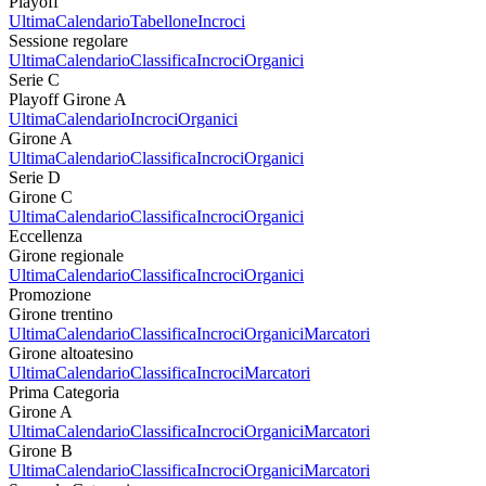
Playoff
Ultima
Calendario
Tabellone
Incroci
Sessione regolare
Ultima
Calendario
Classifica
Incroci
Organici
Serie C
Playoff Girone A
Ultima
Calendario
Incroci
Organici
Girone A
Ultima
Calendario
Classifica
Incroci
Organici
Serie D
Girone C
Ultima
Calendario
Classifica
Incroci
Organici
Eccellenza
Girone regionale
Ultima
Calendario
Classifica
Incroci
Organici
Promozione
Girone trentino
Ultima
Calendario
Classifica
Incroci
Organici
Marcatori
Girone altoatesino
Ultima
Calendario
Classifica
Incroci
Marcatori
Prima Categoria
Girone A
Ultima
Calendario
Classifica
Incroci
Organici
Marcatori
Girone B
Ultima
Calendario
Classifica
Incroci
Organici
Marcatori