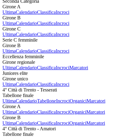
Seconda Categoria
Girone A
Ultima
Calendario
Classifica
Incroci
Girone B
Ultima
Calendario
Classifica
Incroci
Girone C
Ultima
Calendario
Classifica
Incroci
Serie C femminile
Girone B
Ultima
Calendario
Classifica
Incroci
Eccellenza femminile
Girone regionale
Ultima
Calendario
Classifica
Incroci
Marcatori
Juniores elite
Girone unico
Ultima
Calendario
Classifica
Incroci
4° Città di Trento - Tesserati
Tabellone finale
Ultima
Calendario
Tabellone
Incroci
Organici
Marcatori
Girone A
Ultima
Calendario
Classifica
Incroci
Organici
Marcatori
Girone B
Ultima
Calendario
Classifica
Incroci
Organici
Marcatori
4° Città di Trento - Amatori
Tabellone finale