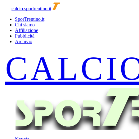
calcio.sportrentino.it
SporTrentino.it
Chi siamo
Affiliazione
Pubblicità
Archivio