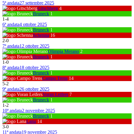
5ª andata
27 settembre 2025
Gitschberg
4
Bruneck
1
1
-
4
6ª andata
4 ottobre 2025
Bruneck
1
Schenna
16
2
-
0
7ª andata
12 ottobre 2025
Olimpia Merano
2
Bruneck
1
1
-
0
8ª andata
18 ottobre 2025
Bruneck
1
Campo Trens
14
5
-
2
9ª andata
26 ottobre 2025
Voran Leifers
7
Bruneck
1
1
-
2
10ª andata
2 novembre 2025
Bruneck
1
Lana
14
3
-
0
11ª andata
19 novembre 2025