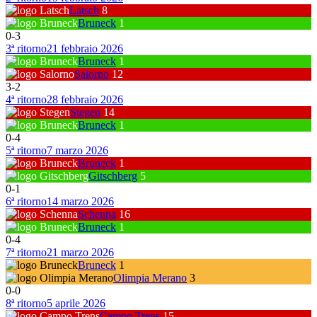
Latsch
8
Bruneck
1
0
-
3
3ª ritorno
21 febbraio 2026
Bruneck
1
Salorno
12
3
-
2
4ª ritorno
28 febbraio 2026
Stegen
14
Bruneck
1
0
-
4
5ª ritorno
7 marzo 2026
Bruneck
1
Gitschberg
5
0
-
1
6ª ritorno
14 marzo 2026
Schenna
16
Bruneck
1
0
-
4
7ª ritorno
21 marzo 2026
Bruneck
1
Olimpia Merano
3
0
-
0
8ª ritorno
5 aprile 2026
Campo Trens
15