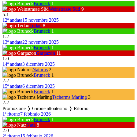
Bruneck
1
Weinstrasse Süd
9
5
-
1
12ª andata
15 novembre 2025
Terlan
8
Bruneck
1
1
-
2
13ª andata
22 novembre 2025
Bruneck
1
Gargazon
11
1
-
0
14ª andata
3 dicembre 2025
Naturns
2
Bruneck
1
2
-
2
15ª andata
6 dicembre 2025
Bruneck
1
Tscherms Marling
3
2
-
2
Promozione ❭ Girone altoatesino ❭ Ritorno
1ª ritorno
7 febbraio 2026
Bruneck
1
Natz
8
2
-
0
2ª ritorno
15 febbraio 2026