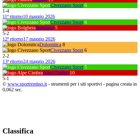
Civezzano Sport
6
1
-
4
11ª ritorno
10 maggio 2026
Civezzano Sport
6
Bolghera
5
5
-
2
12ª ritorno
17 maggio 2026
Dolomitica
8
Civezzano Sport
6
2
-
2
13ª ritorno
24 maggio 2026
Civezzano Sport
5
Alpe Cimbra
10
5
-
1
©
www.sportrentino.it
- strumenti per i siti sportivi - pagina creata in
0,062 sec.
Classifica