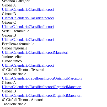
Seconda Categoria
Girone A
Ultima
Calendario
Classifica
Incroci
Girone B
Ultima
Calendario
Classifica
Incroci
Girone C
Ultima
Calendario
Classifica
Incroci
Serie C femminile
Girone B
Ultima
Calendario
Classifica
Incroci
Eccellenza femminile
Girone regionale
Ultima
Calendario
Classifica
Incroci
Marcatori
Juniores elite
Girone unico
Ultima
Calendario
Classifica
Incroci
4° Città di Trento - Tesserati
Tabellone finale
Ultima
Calendario
Tabellone
Incroci
Organici
Marcatori
Girone A
Ultima
Calendario
Classifica
Incroci
Organici
Marcatori
Girone B
Ultima
Calendario
Classifica
Incroci
Organici
Marcatori
4° Città di Trento - Amatori
Tabellone finale