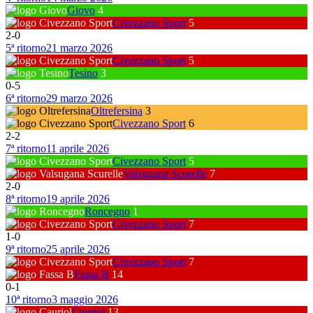
Giovo
4
Civezzano Sport
5
2
-
0
5ª ritorno
21 marzo 2026
Civezzano Sport
5
Tesino
3
0
-
5
6ª ritorno
29 marzo 2026
Oltrefersina
3
Civezzano Sport
6
2
-
2
7ª ritorno
11 aprile 2026
Civezzano Sport
5
Valsugana Scurelle
7
2
-
0
8ª ritorno
19 aprile 2026
Roncegno
1
Civezzano Sport
7
1
-
0
9ª ritorno
25 aprile 2026
Civezzano Sport
7
Fassa B
14
0
-
1
10ª ritorno
3 maggio 2026
Cauriol
13