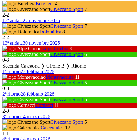
Bolghera
4
Civezzano Sport
7
2
-
2
12ª andata
22 novembre 2025
Civezzano Sport
7
Dolomitica
8
2
-
2
13ª andata
30 novembre 2025
Alpe Cimbra
9
Civezzano Sport
6
0
-
3
Seconda Categoria ❭ Girone B ❭ Ritorno
1ª ritorno
22 febbraio 2026
Montevaccino
11
Civezzano Sport
5
0
-
3
2ª ritorno
28 febbraio 2026
Civezzano Sport
5
Cornacci
11
2
-
0
3ª ritorno
14 marzo 2026
Civezzano Sport
5
Calceranica
12
1
-
1
4ª ritorno
14 marzo 2026