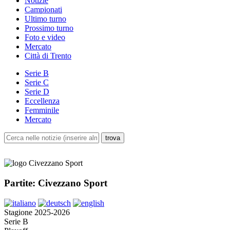
Notizie
Campionati
Ultimo turno
Prossimo turno
Foto e video
Mercato
Città di Trento
Serie B
Serie C
Serie D
Eccellenza
Femminile
Mercato
Partite: Civezzano Sport
Stagione 2025-2026
Serie B