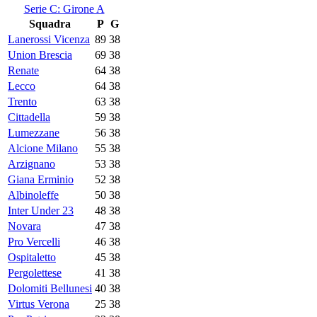
Serie C: Girone A
Squadra
P
G
Lanerossi Vicenza
89
38
Union Brescia
69
38
Renate
64
38
Lecco
64
38
Trento
63
38
Cittadella
59
38
Lumezzane
56
38
Alcione Milano
55
38
Arzignano
53
38
Giana Erminio
52
38
Albinoleffe
50
38
Inter Under 23
48
38
Novara
47
38
Pro Vercelli
46
38
Ospitaletto
45
38
Pergolettese
41
38
Dolomiti Bellunesi
40
38
Virtus Verona
25
38