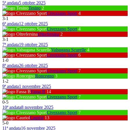
5ª andata
5 ottobre 2025
Tesino
2
Civezzano Sport
4
3
-
1
6ª andata
12 ottobre 2025
Civezzano Sport
4
Oltrefersina
2
3
-
1
7ª andata
19 ottobre 2025
Valsugana Scurelle
4
Civezzano Sport
6
1
-
0
8ª andata
26 ottobre 2025
Civezzano Sport
7
Roncegno
3
1
-
2
9ª andata
1 novembre 2025
Fassa B
14
Civezzano Sport
7
0
-
5
10ª andata
8 novembre 2025
Civezzano Sport
7
Cauriol
13
5
-
0
11ª andata
16 novembre 2025