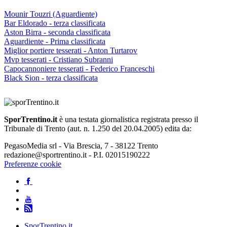
Mounir Touzri (Aguardiente)
Bar Eldorado - terza classificata
Aston Birra - seconda classificata
Aguardiente - Prima classificata
Miglior portiere tesserati - Anton Turtarov
Mvp tesserati - Cristiano Subranni
Capocannoniere tesserati - Federico Franceschi
Black Sion - terza classificata
SporTrentino.it
è una testata giornalistica registrata presso il
Tribunale di Trento (aut. n. 1.250 del 20.04.2005) edita da:
PegasoMedia srl - Via Brescia, 7 - 38122 Trento
redazione@sportrentino.it - P.I. 02015190222
Preferenze cookie
SporTrentino.it