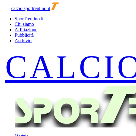
calcio.sportrentino.it
SporTrentino.it
Chi siamo
Affiliazione
Pubblicità
Archivio