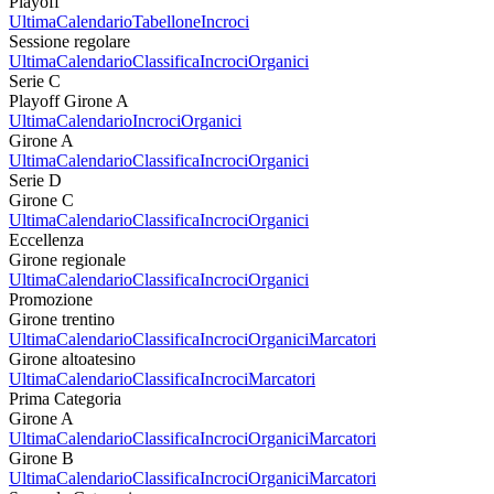
Playoff
Ultima
Calendario
Tabellone
Incroci
Sessione regolare
Ultima
Calendario
Classifica
Incroci
Organici
Serie C
Playoff Girone A
Ultima
Calendario
Incroci
Organici
Girone A
Ultima
Calendario
Classifica
Incroci
Organici
Serie D
Girone C
Ultima
Calendario
Classifica
Incroci
Organici
Eccellenza
Girone regionale
Ultima
Calendario
Classifica
Incroci
Organici
Promozione
Girone trentino
Ultima
Calendario
Classifica
Incroci
Organici
Marcatori
Girone altoatesino
Ultima
Calendario
Classifica
Incroci
Marcatori
Prima Categoria
Girone A
Ultima
Calendario
Classifica
Incroci
Organici
Marcatori
Girone B
Ultima
Calendario
Classifica
Incroci
Organici
Marcatori