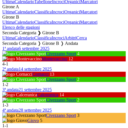
Ultima
Calendario
Tabellone
Incroci
Organici
Marcatori
Girone A
Ultima
Calendario
Classifica
Incroci
Organici
Marcatori
Girone B
Ultima
Calendario
Classifica
Incroci
Organici
Marcatori
Elenco delle stagioni
Seconda Categoria ❯ Girone B
Ultima
Calendario
Classifica
Incroci
Arbitri
Cerca
Seconda Categoria ❭ Girone B ❭ Andata
1ª andata
6 settembre 2025
Civezzano Sport
4
Montevaccino
12
4
-
1
2ª andata
14 settembre 2025
Cornacci
13
Civezzano Sport
2
1
-
2
3ª andata
21 settembre 2025
Calceranica
14
Civezzano Sport
2
1
-
3
4ª andata
28 settembre 2025
Civezzano Sport
3
Giovo
5
1
-
1