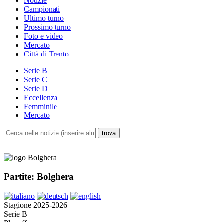
Notizie
Campionati
Ultimo turno
Prossimo turno
Foto e video
Mercato
Città di Trento
Serie B
Serie C
Serie D
Eccellenza
Femminile
Mercato
Partite: Bolghera
Stagione 2025-2026
Serie B