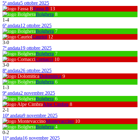
5ª andata
5 ottobre 2025
Fassa B
13
Bolghera
8
1
-
4
6ª andata
12 ottobre 2025
Bolghera
7
Cauriol
12
3
-
0
7ª andata
19 ottobre 2025
Bolghera
7
Cornacci
10
3
-
0
8ª andata
26 ottobre 2025
Dolomitica
9
Bolghera
6
1
-
3
9ª andata
2 novembre 2025
Bolghera
6
Alpe Cimbra
8
2
-
1
10ª andata
9 novembre 2025
Montevaccino
10
Bolghera
4
0
-
2
11ª andata
16 novembre 2025