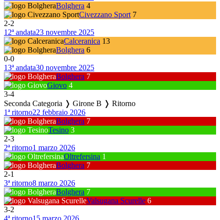
Bolghera
4
Civezzano Sport
7
2
-
2
12ª andata
23 novembre 2025
Calceranica
13
Bolghera
6
0
-
0
13ª andata
30 novembre 2025
Bolghera
7
Giovo
4
3
-
4
Seconda Categoria ❭ Girone B ❭ Ritorno
1ª ritorno
22 febbraio 2026
Bolghera
7
Tesino
3
2
-
3
2ª ritorno
1 marzo 2026
Oltrefersina
1
Bolghera
7
2
-
1
3ª ritorno
8 marzo 2026
Bolghera
7
Valsugana Scurelle
6
3
-
2
4ª ritorno
15 marzo 2026