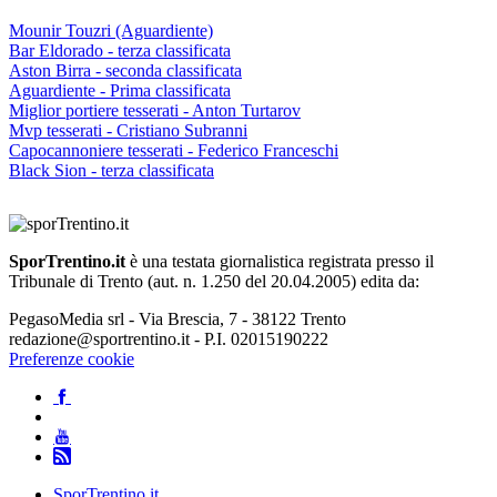
Mounir Touzri (Aguardiente)
Bar Eldorado - terza classificata
Aston Birra - seconda classificata
Aguardiente - Prima classificata
Miglior portiere tesserati - Anton Turtarov
Mvp tesserati - Cristiano Subranni
Capocannoniere tesserati - Federico Franceschi
Black Sion - terza classificata
SporTrentino.it
è una testata giornalistica registrata presso il
Tribunale di Trento (aut. n. 1.250 del 20.04.2005) edita da:
PegasoMedia srl - Via Brescia, 7 - 38122 Trento
redazione@sportrentino.it - P.I. 02015190222
Preferenze cookie
SporTrentino.it