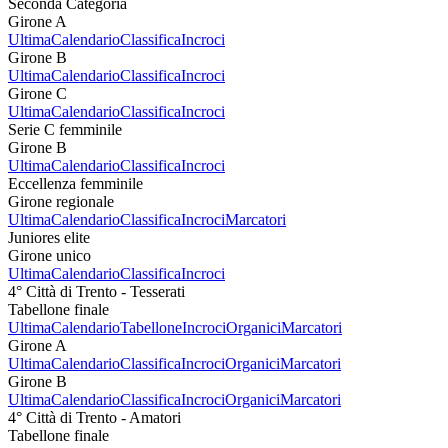
Seconda Categoria
Girone A
Ultima
Calendario
Classifica
Incroci
Girone B
Ultima
Calendario
Classifica
Incroci
Girone C
Ultima
Calendario
Classifica
Incroci
Serie C femminile
Girone B
Ultima
Calendario
Classifica
Incroci
Eccellenza femminile
Girone regionale
Ultima
Calendario
Classifica
Incroci
Marcatori
Juniores elite
Girone unico
Ultima
Calendario
Classifica
Incroci
4° Città di Trento - Tesserati
Tabellone finale
Ultima
Calendario
Tabellone
Incroci
Organici
Marcatori
Girone A
Ultima
Calendario
Classifica
Incroci
Organici
Marcatori
Girone B
Ultima
Calendario
Classifica
Incroci
Organici
Marcatori
4° Città di Trento - Amatori
Tabellone finale