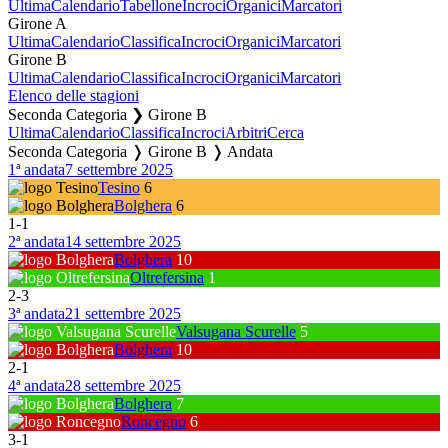
Ultima
Calendario
Tabellone
Incroci
Organici
Marcatori
Girone A
Ultima
Calendario
Classifica
Incroci
Organici
Marcatori
Girone B
Ultima
Calendario
Classifica
Incroci
Organici
Marcatori
Elenco delle stagioni
Seconda Categoria ❯ Girone B
Ultima
Calendario
Classifica
Incroci
Arbitri
Cerca
Seconda Categoria ❭ Girone B ❭ Andata
1ª andata
7 settembre 2025
Tesino
6
Bolghera
6
1
-
1
2ª andata
14 settembre 2025
Bolghera
10
Oltrefersina
1
2
-
3
3ª andata
21 settembre 2025
Valsugana Scurelle
5
Bolghera
10
2
-
1
4ª andata
28 settembre 2025
Bolghera
7
Roncegno
6
3
-
1