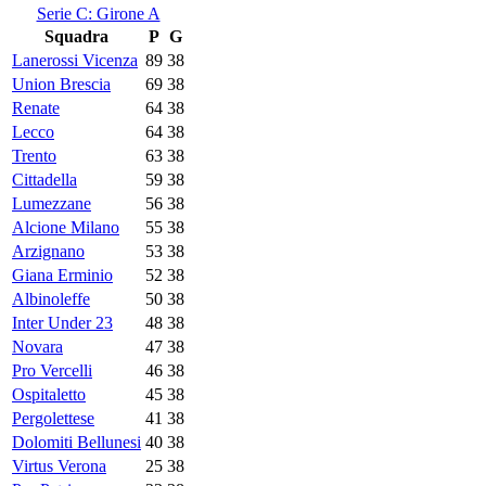
Serie C: Girone A
Squadra
P
G
Lanerossi Vicenza
89
38
Union Brescia
69
38
Renate
64
38
Lecco
64
38
Trento
63
38
Cittadella
59
38
Lumezzane
56
38
Alcione Milano
55
38
Arzignano
53
38
Giana Erminio
52
38
Albinoleffe
50
38
Inter Under 23
48
38
Novara
47
38
Pro Vercelli
46
38
Ospitaletto
45
38
Pergolettese
41
38
Dolomiti Bellunesi
40
38
Virtus Verona
25
38