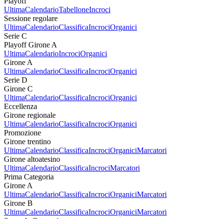
Playoff
Ultima
Calendario
Tabellone
Incroci
Sessione regolare
Ultima
Calendario
Classifica
Incroci
Organici
Serie C
Playoff Girone A
Ultima
Calendario
Incroci
Organici
Girone A
Ultima
Calendario
Classifica
Incroci
Organici
Serie D
Girone C
Ultima
Calendario
Classifica
Incroci
Organici
Eccellenza
Girone regionale
Ultima
Calendario
Classifica
Incroci
Organici
Promozione
Girone trentino
Ultima
Calendario
Classifica
Incroci
Organici
Marcatori
Girone altoatesino
Ultima
Calendario
Classifica
Incroci
Marcatori
Prima Categoria
Girone A
Ultima
Calendario
Classifica
Incroci
Organici
Marcatori
Girone B
Ultima
Calendario
Classifica
Incroci
Organici
Marcatori