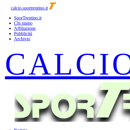
calcio.sportrentino.it
SporTrentino.it
Chi siamo
Affiliazione
Pubblicità
Archivio