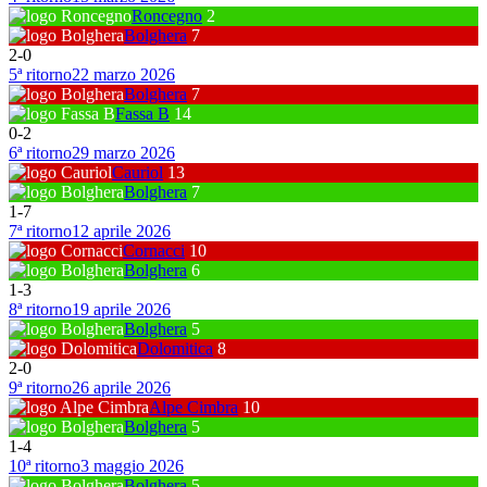
Roncegno
2
Bolghera
7
2
-
0
5ª ritorno
22 marzo 2026
Bolghera
7
Fassa B
14
0
-
2
6ª ritorno
29 marzo 2026
Cauriol
13
Bolghera
7
1
-
7
7ª ritorno
12 aprile 2026
Cornacci
10
Bolghera
6
1
-
3
8ª ritorno
19 aprile 2026
Bolghera
5
Dolomitica
8
2
-
0
9ª ritorno
26 aprile 2026
Alpe Cimbra
10
Bolghera
5
1
-
4
10ª ritorno
3 maggio 2026
Bolghera
5