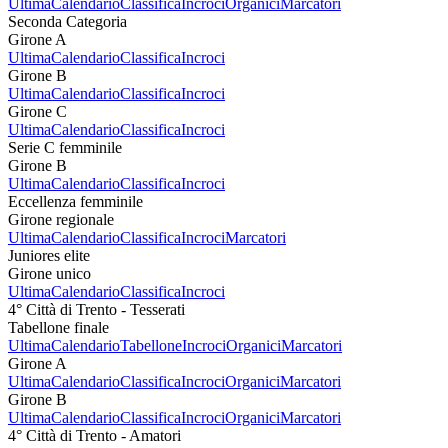
Ultima
Calendario
Classifica
Incroci
Organici
Marcatori
Seconda Categoria
Girone A
Ultima
Calendario
Classifica
Incroci
Girone B
Ultima
Calendario
Classifica
Incroci
Girone C
Ultima
Calendario
Classifica
Incroci
Serie C femminile
Girone B
Ultima
Calendario
Classifica
Incroci
Eccellenza femminile
Girone regionale
Ultima
Calendario
Classifica
Incroci
Marcatori
Juniores elite
Girone unico
Ultima
Calendario
Classifica
Incroci
4° Città di Trento - Tesserati
Tabellone finale
Ultima
Calendario
Tabellone
Incroci
Organici
Marcatori
Girone A
Ultima
Calendario
Classifica
Incroci
Organici
Marcatori
Girone B
Ultima
Calendario
Classifica
Incroci
Organici
Marcatori
4° Città di Trento - Amatori