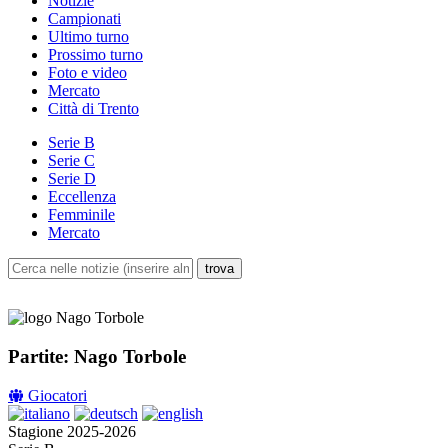
Notizie
Campionati
Ultimo turno
Prossimo turno
Foto e video
Mercato
Città di Trento
Serie B
Serie C
Serie D
Eccellenza
Femminile
Mercato
Partite: Nago Torbole
Giocatori
Stagione 2025-2026