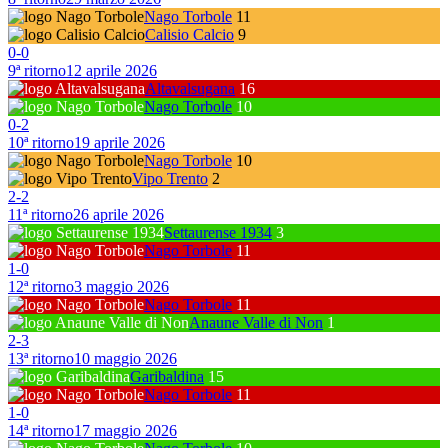
Nago Torbole
11
Calisio Calcio
9
0
-
0
9ª ritorno
12 aprile 2026
Altavalsugana
16
Nago Torbole
10
0
-
2
10ª ritorno
19 aprile 2026
Nago Torbole
10
Vipo Trento
2
2
-
2
11ª ritorno
26 aprile 2026
Settaurense 1934
3
Nago Torbole
11
1
-
0
12ª ritorno
3 maggio 2026
Nago Torbole
11
Anaune Valle di Non
1
2
-
3
13ª ritorno
10 maggio 2026
Garibaldina
15
Nago Torbole
11
1
-
0
14ª ritorno
17 maggio 2026