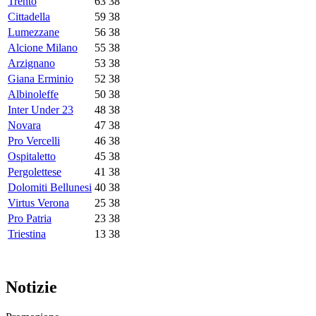
Trento
63
38
Cittadella
59
38
Lumezzane
56
38
Alcione Milano
55
38
Arzignano
53
38
Giana Erminio
52
38
Albinoleffe
50
38
Inter Under 23
48
38
Novara
47
38
Pro Vercelli
46
38
Ospitaletto
45
38
Pergolettese
41
38
Dolomiti Bellunesi
40
38
Virtus Verona
25
38
Pro Patria
23
38
Triestina
13
38
Notizie