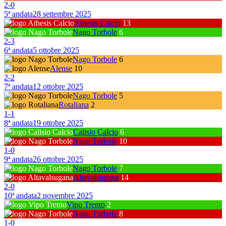
2
-
0
5ª andata
28 settembre 2025
Athesis Calcio
13
Nago Torbole
6
2
-
3
6ª andata
5 ottobre 2025
Nago Torbole
6
Alense
10
2
-
2
7ª andata
12 ottobre 2025
Nago Torbole
5
Rotaliana
2
1
-
1
8ª andata
19 ottobre 2025
Calisio Calcio
6
Nago Torbole
10
1
-
0
9ª andata
26 ottobre 2025
Nago Torbole
7
Altavalsugana
14
2
-
0
10ª andata
2 novembre 2025
Vipo Trento
2
Nago Torbole
8
1
-
0