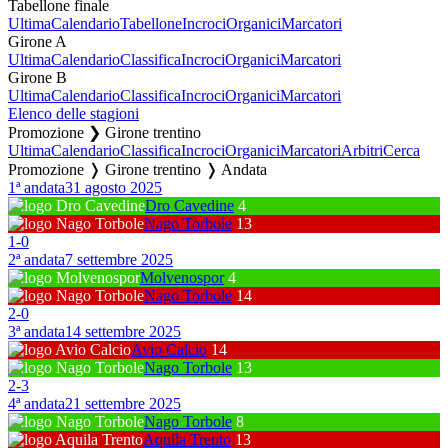
Tabellone finale
Ultima
Calendario
Tabellone
Incroci
Organici
Marcatori
Girone A
Ultima
Calendario
Classifica
Incroci
Organici
Marcatori
Girone B
Ultima
Calendario
Classifica
Incroci
Organici
Marcatori
Elenco delle stagioni
Promozione ❯ Girone trentino
Ultima
Calendario
Classifica
Incroci
Organici
Marcatori
Arbitri
Cerca
Promozione ❭ Girone trentino ❭ Andata
1ª andata
31 agosto 2025
Dro Cavedine
4
Nago Torbole
13
1
-
0
2ª andata
7 settembre 2025
Molvenospor
4
Nago Torbole
14
2
-
0
3ª andata
14 settembre 2025
Avio Calcio
14
Nago Torbole
13
2
-
3
4ª andata
21 settembre 2025
Nago Torbole
8
Aquila Trento
13