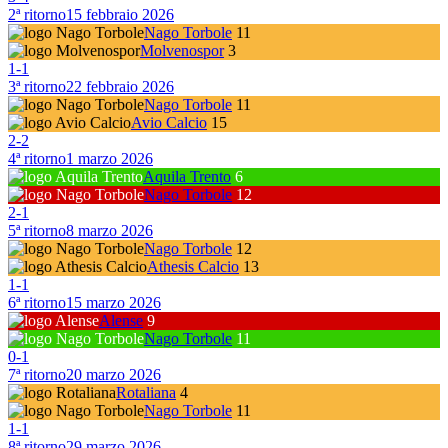
2ª ritorno
15 febbraio 2026
Nago Torbole
11
Molvenospor
3
1
-
1
3ª ritorno
22 febbraio 2026
Nago Torbole
11
Avio Calcio
15
2
-
2
4ª ritorno
1 marzo 2026
Aquila Trento
6
Nago Torbole
12
2
-
1
5ª ritorno
8 marzo 2026
Nago Torbole
12
Athesis Calcio
13
1
-
1
6ª ritorno
15 marzo 2026
Alense
9
Nago Torbole
11
0
-
1
7ª ritorno
20 marzo 2026
Rotaliana
4
Nago Torbole
11
1
-
1
8ª ritorno
29 marzo 2026