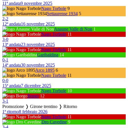
11ª andata
9 novembre 2025
Nago Torbole
9
Settaurense 1934
5
2
-
2
12ª andata
16 novembre 2025
Anaune Valle di Non
1
Nago Torbole
11
3
-
0
13ª andata
23 novembre 2025
Nago Torbole
11
Garibaldina
14
0
-
1
14ª andata
30 novembre 2025
Arco 1895
6
Nago Torbole
11
0
-
0
15ª andata
7 dicembre 2025
Nago Torbole
10
Borgo
12
3
-
1
Promozione ❭ Girone trentino ❭ Ritorno
1ª ritorno
8 febbraio 2026
Nago Torbole
11
Dro Cavedine
9
3
-
4