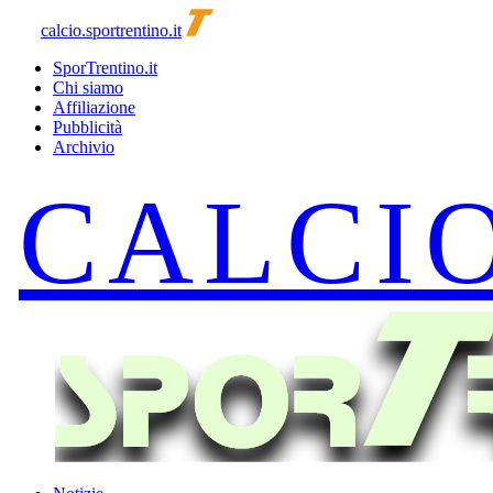
calcio.sportrentino.it
SporTrentino.it
Chi siamo
Affiliazione
Pubblicità
Archivio