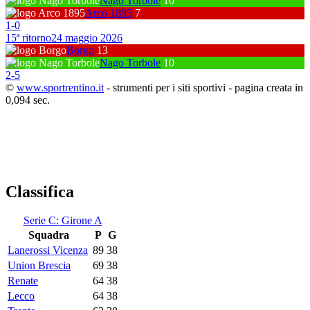
Nago Torbole
10
Arco 1895
7
1
-
0
15ª ritorno
24 maggio 2026
Borgo
13
Nago Torbole
10
2
-
5
©
www.sportrentino.it
- strumenti per i siti sportivi - pagina creata in
0,094 sec.
Classifica
Serie C: Girone A
Squadra
P
G
Lanerossi Vicenza
89
38
Union Brescia
69
38
Renate
64
38
Lecco
64
38