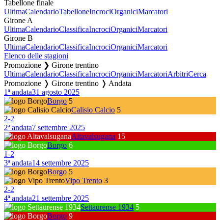
Tabellone finale
Ultima
Calendario
Tabellone
Incroci
Organici
Marcatori
Girone A
Ultima
Calendario
Classifica
Incroci
Organici
Marcatori
Girone B
Ultima
Calendario
Classifica
Incroci
Organici
Marcatori
Elenco delle stagioni
Promozione ❯ Girone trentino
Ultima
Calendario
Classifica
Incroci
Organici
Marcatori
Arbitri
Cerca
Promozione ❭ Girone trentino ❭ Andata
1ª andata
31 agosto 2025
Borgo
5
Calisio Calcio
5
2
-
2
2ª andata
7 settembre 2025
Altavalsugana
15
Borgo
6
1
-
2
3ª andata
14 settembre 2025
Borgo
5
Vipo Trento
3
2
-
2
4ª andata
21 settembre 2025
Settaurense 1934
5
Borgo
9