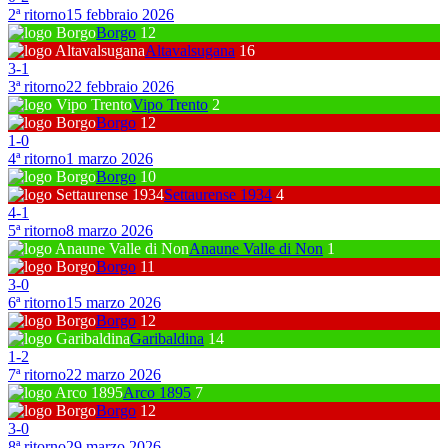
2ª ritorno
15 febbraio 2026
Borgo
12
Altavalsugana
16
3
-
1
3ª ritorno
22 febbraio 2026
Vipo Trento
2
Borgo
12
1
-
0
4ª ritorno
1 marzo 2026
Borgo
10
Settaurense 1934
4
4
-
1
5ª ritorno
8 marzo 2026
Anaune Valle di Non
1
Borgo
11
3
-
0
6ª ritorno
15 marzo 2026
Borgo
12
Garibaldina
14
1
-
2
7ª ritorno
22 marzo 2026
Arco 1895
7
Borgo
12
3
-
0
8ª ritorno
29 marzo 2026