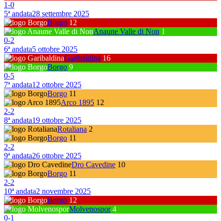
1
-
0
5ª andata
28 settembre 2025
Borgo
12
Anaune Valle di Non
1
0
-
2
6ª andata
5 ottobre 2025
Garibaldina
16
Borgo
9
0
-
5
7ª andata
12 ottobre 2025
Borgo
11
Arco 1895
12
2
-
2
8ª andata
19 ottobre 2025
Rotaliana
2
Borgo
11
2
-
2
9ª andata
26 ottobre 2025
Dro Cavedine
10
Borgo
11
2
-
2
10ª andata
2 novembre 2025
Borgo
12
Molvenospor
4
0
-
1