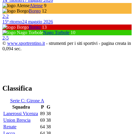
14ª ritorno
17 maggio 2026
Alense
9
Borgo
12
2
-
2
15ª ritorno
24 maggio 2026
Borgo
13
Nago Torbole
10
2
-
5
©
www.sportrentino.it
- strumenti per i siti sportivi - pagina creata in
0,094 sec.
Classifica
Serie C: Girone A
Squadra
P
G
Lanerossi Vicenza
89
38
Union Brescia
69
38
Renate
64
38
Lecco
64
38