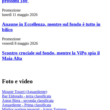
prossimi 180'
Promozione
lunedì 11 maggio 2026
Anaune in Eccellenza, mentre sul fondo è tutto in
bilico
Promozione
venerdì 8 maggio 2026
Scontro cruciale sul fondo, mentre la ViPo spia il
Maia Alta
Foto e video
Mounir Touzri (Aguardiente)
Bar Eldorado - terza classificata
Aston Birra - seconda classificata
Aguardiente - Prima classificata
Miglior portiere tesserati - Anton Turtarov