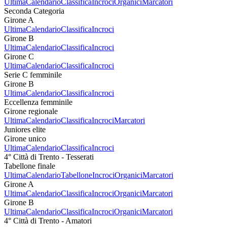
Ultima
Calendario
Classifica
Incroci
Organici
Marcatori
Seconda Categoria
Girone A
Ultima
Calendario
Classifica
Incroci
Girone B
Ultima
Calendario
Classifica
Incroci
Girone C
Ultima
Calendario
Classifica
Incroci
Serie C femminile
Girone B
Ultima
Calendario
Classifica
Incroci
Eccellenza femminile
Girone regionale
Ultima
Calendario
Classifica
Incroci
Marcatori
Juniores elite
Girone unico
Ultima
Calendario
Classifica
Incroci
4° Città di Trento - Tesserati
Tabellone finale
Ultima
Calendario
Tabellone
Incroci
Organici
Marcatori
Girone A
Ultima
Calendario
Classifica
Incroci
Organici
Marcatori
Girone B
Ultima
Calendario
Classifica
Incroci
Organici
Marcatori
4° Città di Trento - Amatori