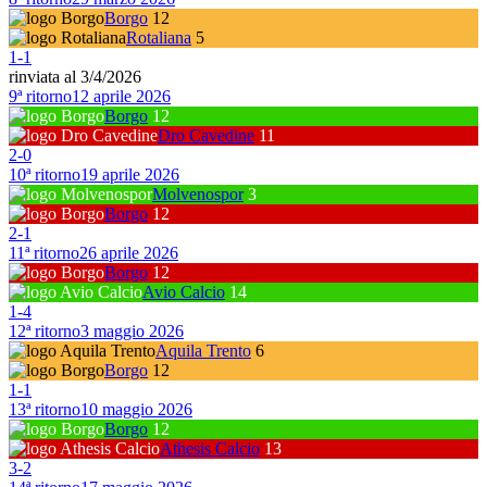
Borgo
12
Rotaliana
5
1
-
1
rinviata al 3/4/2026
9ª ritorno
12 aprile 2026
Borgo
12
Dro Cavedine
11
2
-
0
10ª ritorno
19 aprile 2026
Molvenospor
3
Borgo
12
2
-
1
11ª ritorno
26 aprile 2026
Borgo
12
Avio Calcio
14
1
-
4
12ª ritorno
3 maggio 2026
Aquila Trento
6
Borgo
12
1
-
1
13ª ritorno
10 maggio 2026
Borgo
12
Athesis Calcio
13
3
-
2