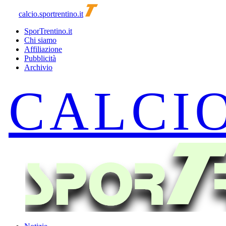
calcio.sportrentino.it
SporTrentino.it
Chi siamo
Affiliazione
Pubblicità
Archivio