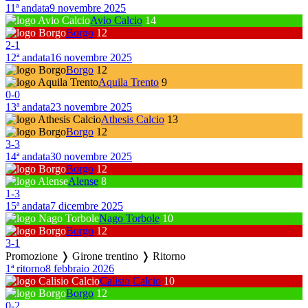
11ª andata
9 novembre 2025
Avio Calcio
14
Borgo
12
2
-
1
12ª andata
16 novembre 2025
Borgo
12
Aquila Trento
9
0
-
0
13ª andata
23 novembre 2025
Athesis Calcio
13
Borgo
12
3
-
3
14ª andata
30 novembre 2025
Borgo
12
Alense
8
1
-
3
15ª andata
7 dicembre 2025
Nago Torbole
10
Borgo
12
3
-
1
Promozione ❭ Girone trentino ❭ Ritorno
1ª ritorno
8 febbraio 2026
Calisio Calcio
10
Borgo
12
0
-
2