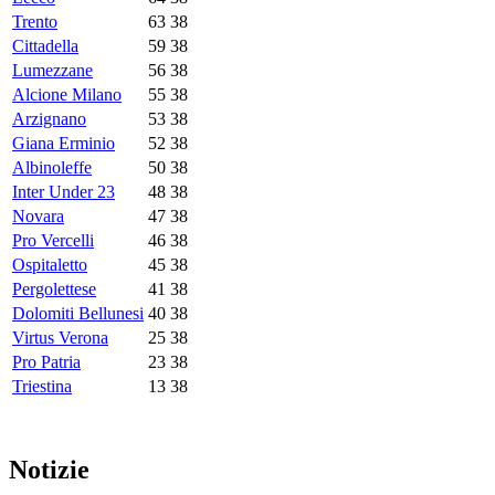
Trento
63
38
Cittadella
59
38
Lumezzane
56
38
Alcione Milano
55
38
Arzignano
53
38
Giana Erminio
52
38
Albinoleffe
50
38
Inter Under 23
48
38
Novara
47
38
Pro Vercelli
46
38
Ospitaletto
45
38
Pergolettese
41
38
Dolomiti Bellunesi
40
38
Virtus Verona
25
38
Pro Patria
23
38
Triestina
13
38
Notizie