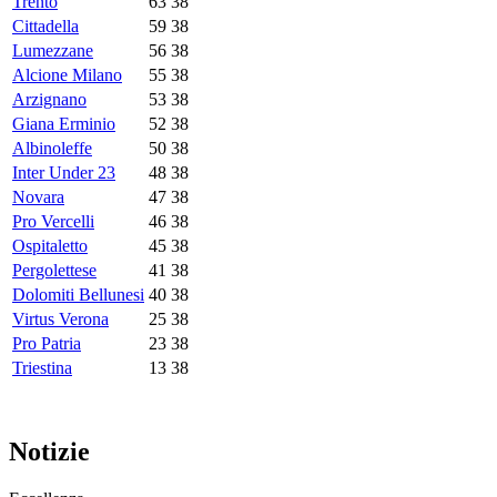
Trento
63
38
Cittadella
59
38
Lumezzane
56
38
Alcione Milano
55
38
Arzignano
53
38
Giana Erminio
52
38
Albinoleffe
50
38
Inter Under 23
48
38
Novara
47
38
Pro Vercelli
46
38
Ospitaletto
45
38
Pergolettese
41
38
Dolomiti Bellunesi
40
38
Virtus Verona
25
38
Pro Patria
23
38
Triestina
13
38
Notizie