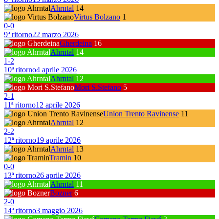
Ahrntal
14
Virtus Bolzano
1
0
-
0
9ª ritorno
22 marzo 2026
Gherdeina
16
Ahrntal
14
1
-
2
10ª ritorno
4 aprile 2026
Ahrntal
12
Mori S.Stefano
5
2
-
1
11ª ritorno
12 aprile 2026
Union Trento Ravinense
11
Ahrntal
12
2
-
2
12ª ritorno
19 aprile 2026
Ahrntal
13
Tramin
10
0
-
0
13ª ritorno
26 aprile 2026
Ahrntal
11
Bozner
6
2
-
0
14ª ritorno
3 maggio 2026