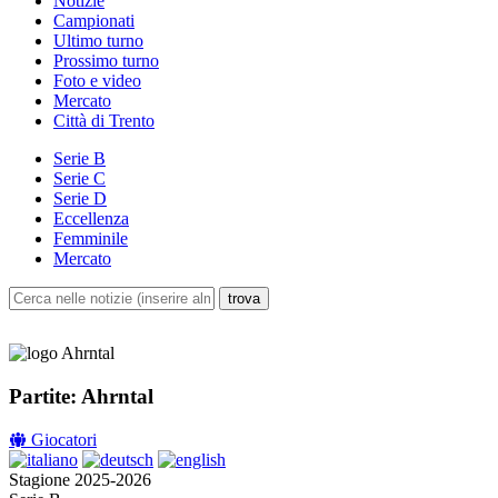
Notizie
Campionati
Ultimo turno
Prossimo turno
Foto e video
Mercato
Città di Trento
Serie B
Serie C
Serie D
Eccellenza
Femminile
Mercato
Partite: Ahrntal
Giocatori
Stagione 2025-2026