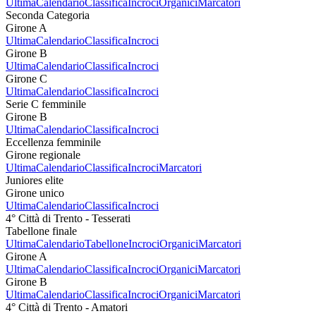
Ultima
Calendario
Classifica
Incroci
Organici
Marcatori
Seconda Categoria
Girone A
Ultima
Calendario
Classifica
Incroci
Girone B
Ultima
Calendario
Classifica
Incroci
Girone C
Ultima
Calendario
Classifica
Incroci
Serie C femminile
Girone B
Ultima
Calendario
Classifica
Incroci
Eccellenza femminile
Girone regionale
Ultima
Calendario
Classifica
Incroci
Marcatori
Juniores elite
Girone unico
Ultima
Calendario
Classifica
Incroci
4° Città di Trento - Tesserati
Tabellone finale
Ultima
Calendario
Tabellone
Incroci
Organici
Marcatori
Girone A
Ultima
Calendario
Classifica
Incroci
Organici
Marcatori
Girone B
Ultima
Calendario
Classifica
Incroci
Organici
Marcatori
4° Città di Trento - Amatori