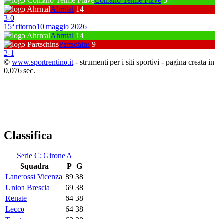
Comano Terme Fiavé
3
Ahrntal
14
3
-
0
15ª ritorno
10 maggio 2026
Ahrntal
14
Partschins
9
2
-
1
©
www.sportrentino.it
- strumenti per i siti sportivi - pagina creata in
0,076 sec.
Classifica
Serie C: Girone A
Squadra
P
G
Lanerossi Vicenza
89
38
Union Brescia
69
38
Renate
64
38
Lecco
64
38