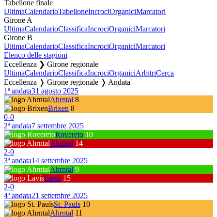
Tabellone finale
Ultima
Calendario
Tabellone
Incroci
Organici
Marcatori
Girone A
Ultima
Calendario
Classifica
Incroci
Organici
Marcatori
Girone B
Ultima
Calendario
Classifica
Incroci
Organici
Marcatori
Elenco delle stagioni
Eccellenza ❯ Girone regionale
Ultima
Calendario
Classifica
Incroci
Organici
Arbitri
Cerca
Eccellenza ❭ Girone regionale ❭ Andata
1ª andata
31 agosto 2025
Ahrntal
8
Brixen
8
0
-
0
2ª andata
7 settembre 2025
Rovereto
10
Ahrntal
14
2
-
0
3ª andata
14 settembre 2025
Ahrntal
9
Lavis
15
2
-
0
4ª andata
21 settembre 2025
St. Pauls
10
Ahrntal
11