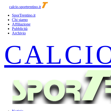
calcio.sportrentino.it
SporTrentino.it
Chi siamo
Affiliazione
Pubblicità
Archivio