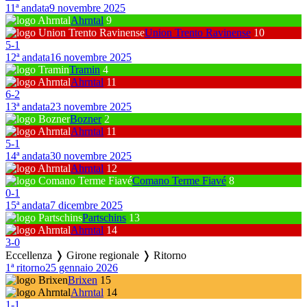
11ª andata
9 novembre 2025
Ahrntal
9
Union Trento Ravinense
10
5
-
1
12ª andata
16 novembre 2025
Tramin
4
Ahrntal
11
6
-
2
13ª andata
23 novembre 2025
Bozner
2
Ahrntal
11
5
-
1
14ª andata
30 novembre 2025
Ahrntal
12
Comano Terme Fiavé
8
0
-
1
15ª andata
7 dicembre 2025
Partschins
13
Ahrntal
14
3
-
0
Eccellenza ❭ Girone regionale ❭ Ritorno
1ª ritorno
25 gennaio 2026
Brixen
15
Ahrntal
14
1
-
1