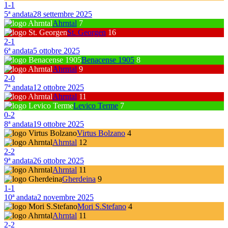
1
-
1
5ª andata
28 settembre 2025
Ahrntal
7
St. Georgen
16
2
-
1
6ª andata
5 ottobre 2025
Benacense 1905
8
Ahrntal
9
2
-
0
7ª andata
12 ottobre 2025
Ahrntal
11
Levico Terme
7
0
-
2
8ª andata
19 ottobre 2025
Virtus Bolzano
4
Ahrntal
12
2
-
2
9ª andata
26 ottobre 2025
Ahrntal
11
Gherdeina
9
1
-
1
10ª andata
2 novembre 2025
Mori S.Stefano
4
Ahrntal
11
2
-
2