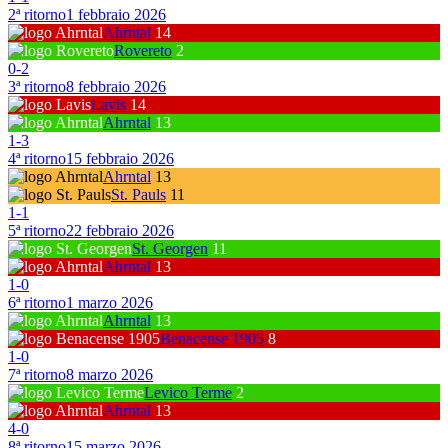
2ª ritorno
1 febbraio 2026
Ahrntal
14
Rovereto
2
0
-
2
3ª ritorno
8 febbraio 2026
Lavis
14
Ahrntal
13
1
-
3
4ª ritorno
15 febbraio 2026
Ahrntal
13
St. Pauls
11
1
-
1
5ª ritorno
22 febbraio 2026
St. Georgen
11
Ahrntal
13
1
-
0
6ª ritorno
1 marzo 2026
Ahrntal
13
Benacense 1905
8
1
-
0
7ª ritorno
8 marzo 2026
Levico Terme
2
Ahrntal
13
4
-
0
8ª ritorno
15 marzo 2026