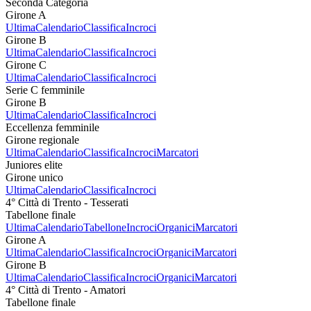
Seconda Categoria
Girone A
Ultima
Calendario
Classifica
Incroci
Girone B
Ultima
Calendario
Classifica
Incroci
Girone C
Ultima
Calendario
Classifica
Incroci
Serie C femminile
Girone B
Ultima
Calendario
Classifica
Incroci
Eccellenza femminile
Girone regionale
Ultima
Calendario
Classifica
Incroci
Marcatori
Juniores elite
Girone unico
Ultima
Calendario
Classifica
Incroci
4° Città di Trento - Tesserati
Tabellone finale
Ultima
Calendario
Tabellone
Incroci
Organici
Marcatori
Girone A
Ultima
Calendario
Classifica
Incroci
Organici
Marcatori
Girone B
Ultima
Calendario
Classifica
Incroci
Organici
Marcatori
4° Città di Trento - Amatori
Tabellone finale