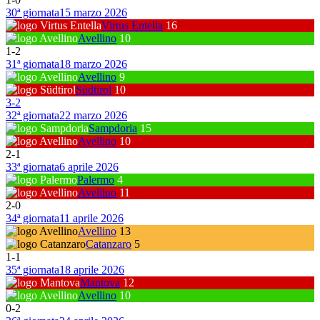
30ª giornata
15 marzo 2026
Virtus Entella
16
Avellino
10
1
-
2
31ª giornata
18 marzo 2026
Avellino
9
Südtirol
10
3
-
2
32ª giornata
22 marzo 2026
Sampdoria
15
Avellino
10
2
-
1
33ª giornata
6 aprile 2026
Palermo
4
Avellino
11
2
-
0
34ª giornata
11 aprile 2026
Avellino
13
Catanzaro
5
1
-
1
35ª giornata
18 aprile 2026
Mantova
12
Avellino
10
0
-
2