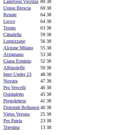
Lanerossi Vicenza
89
38
Union Brescia
69
38
Renate
64
38
Lecco
64
38
Trento
63
38
Cittadella
59
38
Lumezzane
56
38
Alcione Milano
55
38
Arzignano
53
38
Giana Erminio
52
38
Albinoleffe
50
38
Inter Under 23
48
38
Novara
47
38
Pro Vercelli
46
38
Ospitaletto
45
38
Pergolettese
41
38
Dolomiti Bellunesi
40
38
Virtus Verona
25
38
Pro Patria
23
38
Triestina
13
38