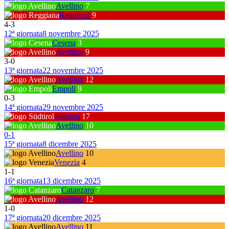
Avellino
7
Reggiana
9
4
-
3
12ª giornata
8 novembre 2025
Cesena
3
Avellino
9
3
-
0
13ª giornata
22 novembre 2025
Avellino
12
Empoli
9
0
-
3
14ª giornata
29 novembre 2025
Südtirol
17
Avellino
10
0
-
1
15ª giornata
8 dicembre 2025
Avellino
10
Venezia
4
1
-
1
16ª giornata
13 dicembre 2025
Catanzaro
7
Avellino
12
1
-
0
17ª giornata
20 dicembre 2025
Avellino
11