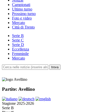
Notizie
Campionati
Ultimo turno
Prossimo turno
Foto e video
Mercato
Città di Trento
Serie B
Serie C
Serie D
Eccellenza
Femminile
Mercato
Partite: Avellino
Stagione 2025-2026
Serie B