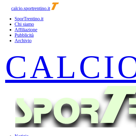
calcio.sportrentino.it
SporTrentino.it
Chi siamo
Affiliazione
Pubblicità
Archivio