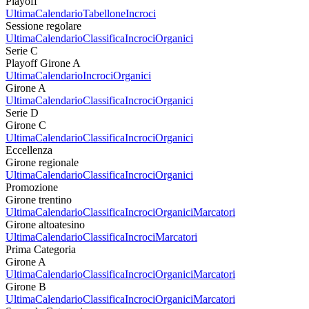
Playoff
Ultima
Calendario
Tabellone
Incroci
Sessione regolare
Ultima
Calendario
Classifica
Incroci
Organici
Serie C
Playoff Girone A
Ultima
Calendario
Incroci
Organici
Girone A
Ultima
Calendario
Classifica
Incroci
Organici
Serie D
Girone C
Ultima
Calendario
Classifica
Incroci
Organici
Eccellenza
Girone regionale
Ultima
Calendario
Classifica
Incroci
Organici
Promozione
Girone trentino
Ultima
Calendario
Classifica
Incroci
Organici
Marcatori
Girone altoatesino
Ultima
Calendario
Classifica
Incroci
Marcatori
Prima Categoria
Girone A
Ultima
Calendario
Classifica
Incroci
Organici
Marcatori
Girone B
Ultima
Calendario
Classifica
Incroci
Organici
Marcatori