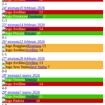
2
-
1
24ª giornata
10 febbraio 2026
Avellino
13
Frosinone
2
1
-
3
25ª giornata
14 febbraio 2026
Avellino
14
Pescara
20
0
-
1
26ª giornata
22 febbraio 2026
Reggiana
15
Avellino
14
1
-
1
27ª giornata
28 febbraio 2026
Avellino
13
Juve Stabia
7
0
-
0
28ª giornata
3 marzo 2026
Venezia
1
Avellino
14
4
-
0
29ª giornata
7 marzo 2026
Avellino
11
Padova
10
1
-
0