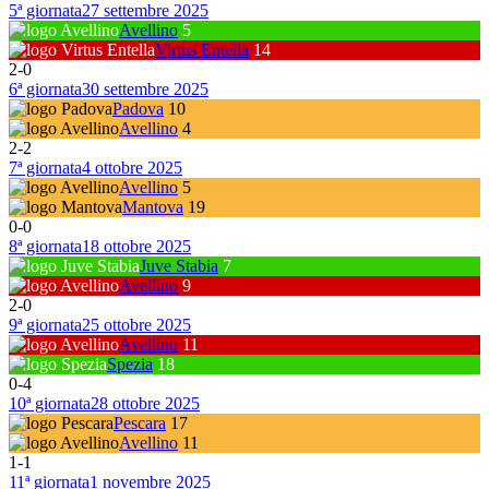
5ª giornata
27 settembre 2025
Avellino
5
Virtus Entella
14
2
-
0
6ª giornata
30 settembre 2025
Padova
10
Avellino
4
2
-
2
7ª giornata
4 ottobre 2025
Avellino
5
Mantova
19
0
-
0
8ª giornata
18 ottobre 2025
Juve Stabia
7
Avellino
9
2
-
0
9ª giornata
25 ottobre 2025
Avellino
11
Spezia
18
0
-
4
10ª giornata
28 ottobre 2025
Pescara
17
Avellino
11
1
-
1
11ª giornata
1 novembre 2025