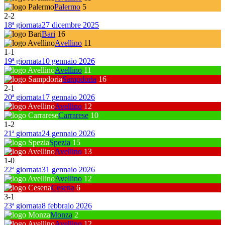
Palermo
5
2
-
2
18ª giornata
27 dicembre 2025
Bari
16
Avellino
11
1
-
1
19ª giornata
10 gennaio 2026
Avellino
11
Sampdoria
16
2
-
1
20ª giornata
17 gennaio 2026
Avellino
12
Carrarese
10
1
-
2
21ª giornata
24 gennaio 2026
Spezia
15
Avellino
13
1
-
0
22ª giornata
31 gennaio 2026
Avellino
12
Cesena
6
3
-
1
23ª giornata
8 febbraio 2026
Monza
2
Avellino
12