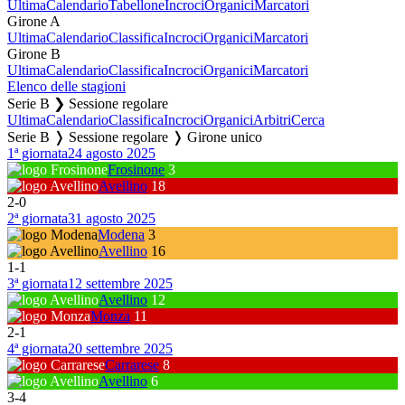
Ultima
Calendario
Tabellone
Incroci
Organici
Marcatori
Girone A
Ultima
Calendario
Classifica
Incroci
Organici
Marcatori
Girone B
Ultima
Calendario
Classifica
Incroci
Organici
Marcatori
Elenco delle stagioni
Serie B ❯ Sessione regolare
Ultima
Calendario
Classifica
Incroci
Organici
Arbitri
Cerca
Serie B ❭ Sessione regolare ❭ Girone unico
1ª giornata
24 agosto 2025
Frosinone
3
Avellino
18
2
-
0
2ª giornata
31 agosto 2025
Modena
3
Avellino
16
1
-
1
3ª giornata
12 settembre 2025
Avellino
12
Monza
11
2
-
1
4ª giornata
20 settembre 2025
Carrarese
8
Avellino
6
3
-
4