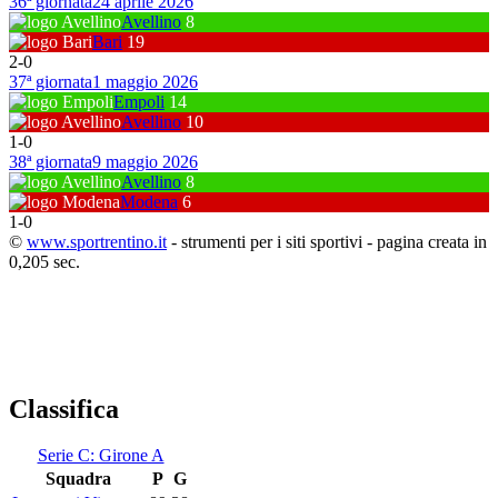
36ª giornata
24 aprile 2026
Avellino
8
Bari
19
2
-
0
37ª giornata
1 maggio 2026
Empoli
14
Avellino
10
1
-
0
38ª giornata
9 maggio 2026
Avellino
8
Modena
6
1
-
0
©
www.sportrentino.it
- strumenti per i siti sportivi - pagina creata in
0,205 sec.
Classifica
Serie C: Girone A
Squadra
P
G