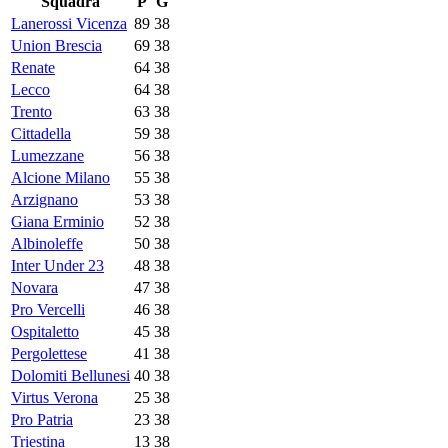
Squadra
P
G
Lanerossi Vicenza
89
38
Union Brescia
69
38
Renate
64
38
Lecco
64
38
Trento
63
38
Cittadella
59
38
Lumezzane
56
38
Alcione Milano
55
38
Arzignano
53
38
Giana Erminio
52
38
Albinoleffe
50
38
Inter Under 23
48
38
Novara
47
38
Pro Vercelli
46
38
Ospitaletto
45
38
Pergolettese
41
38
Dolomiti Bellunesi
40
38
Virtus Verona
25
38
Pro Patria
23
38
Triestina
13
38