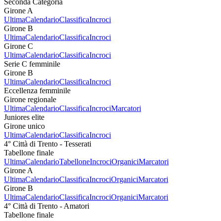
Seconda Categoria
Girone A
Ultima
Calendario
Classifica
Incroci
Girone B
Ultima
Calendario
Classifica
Incroci
Girone C
Ultima
Calendario
Classifica
Incroci
Serie C femminile
Girone B
Ultima
Calendario
Classifica
Incroci
Eccellenza femminile
Girone regionale
Ultima
Calendario
Classifica
Incroci
Marcatori
Juniores elite
Girone unico
Ultima
Calendario
Classifica
Incroci
4° Città di Trento - Tesserati
Tabellone finale
Ultima
Calendario
Tabellone
Incroci
Organici
Marcatori
Girone A
Ultima
Calendario
Classifica
Incroci
Organici
Marcatori
Girone B
Ultima
Calendario
Classifica
Incroci
Organici
Marcatori
4° Città di Trento - Amatori
Tabellone finale