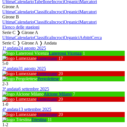
Ultima
Calendario
Tabellone
Incroci
Organici
Marcatori
Girone A
Ultima
Calendario
Classifica
Incroci
Organici
Marcatori
Girone B
Ultima
Calendario
Classifica
Incroci
Organici
Marcatori
Elenco delle stagioni
Serie C ❯ Girone A
Ultima
Calendario
Classifica
Incroci
Organici
Arbitri
Cerca
Serie C ❭ Girone A ❭ Andata
1ª andata
24 agosto 2025
Lanerossi Vicenza
1
Lumezzane
17
5
-
0
2ª andata
31 agosto 2025
Lumezzane
20
Pergolettese
8
2
-
3
3ª andata
6 settembre 2025
Alcione Milano
7
Lumezzane
20
1
-
0
4ª andata
13 settembre 2025
Lumezzane
20
Triestina
11
1
-
2