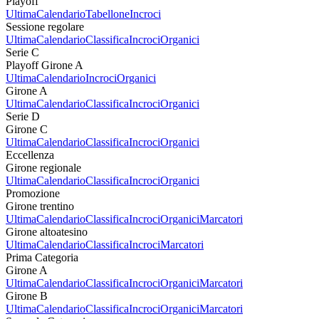
Playoff
Ultima
Calendario
Tabellone
Incroci
Sessione regolare
Ultima
Calendario
Classifica
Incroci
Organici
Serie C
Playoff Girone A
Ultima
Calendario
Incroci
Organici
Girone A
Ultima
Calendario
Classifica
Incroci
Organici
Serie D
Girone C
Ultima
Calendario
Classifica
Incroci
Organici
Eccellenza
Girone regionale
Ultima
Calendario
Classifica
Incroci
Organici
Promozione
Girone trentino
Ultima
Calendario
Classifica
Incroci
Organici
Marcatori
Girone altoatesino
Ultima
Calendario
Classifica
Incroci
Marcatori
Prima Categoria
Girone A
Ultima
Calendario
Classifica
Incroci
Organici
Marcatori
Girone B
Ultima
Calendario
Classifica
Incroci
Organici
Marcatori