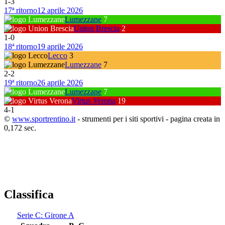
1
-
3
17ª ritorno
12 aprile 2026
Lumezzane
7
Union Brescia
2
1
-
0
18ª ritorno
19 aprile 2026
Lecco
3
Lumezzane
7
2
-
2
19ª ritorno
26 aprile 2026
Lumezzane
7
Virtus Verona
19
4
-
1
©
www.sportrentino.it
- strumenti per i siti sportivi - pagina creata in
0,172 sec.
Classifica
Serie C: Girone A