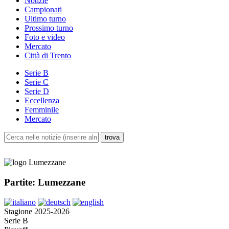
Notizie
Campionati
Ultimo turno
Prossimo turno
Foto e video
Mercato
Città di Trento
Serie B
Serie C
Serie D
Eccellenza
Femminile
Mercato
Partite: Lumezzane
Stagione 2025-2026
Serie B