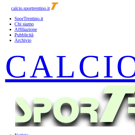
calcio.sportrentino.it
SporTrentino.it
Chi siamo
Affiliazione
Pubblicità
Archivio