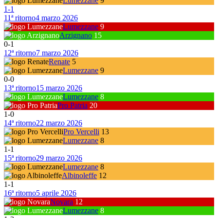
Lumezzane
9
1
-
1
11ª ritorno
4 marzo 2026
Lumezzane
9
Arzignano
15
0
-
1
12ª ritorno
7 marzo 2026
Renate
5
Lumezzane
9
0
-
0
13ª ritorno
15 marzo 2026
Lumezzane
8
Pro Patria
20
1
-
0
14ª ritorno
22 marzo 2026
Pro Vercelli
13
Lumezzane
8
1
-
1
15ª ritorno
29 marzo 2026
Lumezzane
8
Albinoleffe
12
1
-
1
16ª ritorno
5 aprile 2026
Novara
12
Lumezzane
8