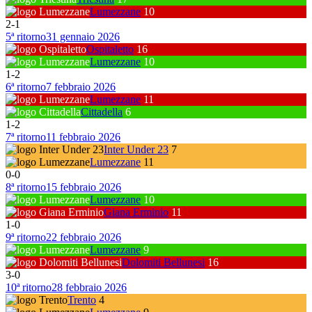
Lumezzane
10
2
-
1
5ª ritorno
31 gennaio 2026
Ospitaletto
16
Lumezzane
10
1
-
2
6ª ritorno
7 febbraio 2026
Lumezzane
11
Cittadella
6
1
-
2
7ª ritorno
11 febbraio 2026
Inter Under 23
7
Lumezzane
11
0
-
0
8ª ritorno
15 febbraio 2026
Lumezzane
10
Giana Erminio
11
1
-
0
9ª ritorno
22 febbraio 2026
Lumezzane
9
Dolomiti Bellunesi
16
3
-
0
10ª ritorno
28 febbraio 2026
Trento
4