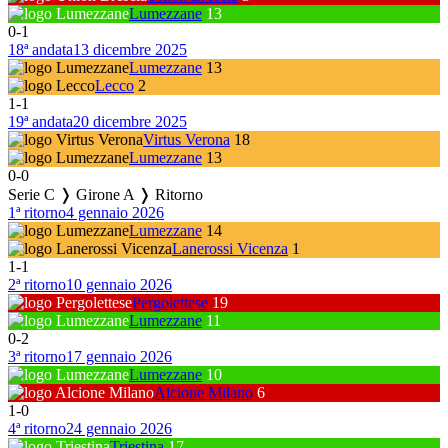
Lumezzane
13
0
-
1
18ª andata
13 dicembre 2025
Lumezzane
13
Lecco
2
1
-
1
19ª andata
20 dicembre 2025
Virtus Verona
18
Lumezzane
13
0
-
0
Serie C ❭ Girone A ❭ Ritorno
1ª ritorno
4 gennaio 2026
Lumezzane
14
Lanerossi Vicenza
1
1
-
1
2ª ritorno
10 gennaio 2026
Pergolettese
19
Lumezzane
11
0
-
2
3ª ritorno
17 gennaio 2026
Lumezzane
10
Alcione Milano
6
1
-
0
4ª ritorno
24 gennaio 2026
Triestina
17