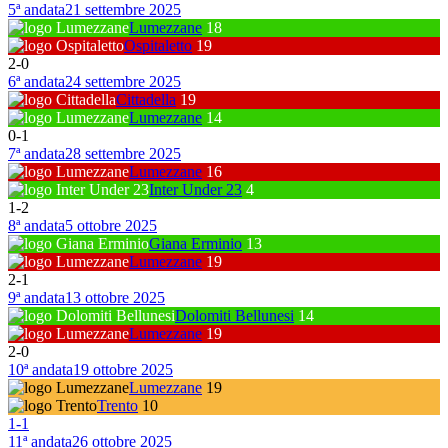
5ª andata
21 settembre 2025
Lumezzane
18
Ospitaletto
19
2
-
0
6ª andata
24 settembre 2025
Cittadella
19
Lumezzane
14
0
-
1
7ª andata
28 settembre 2025
Lumezzane
16
Inter Under 23
4
1
-
2
8ª andata
5 ottobre 2025
Giana Erminio
13
Lumezzane
19
2
-
1
9ª andata
13 ottobre 2025
Dolomiti Bellunesi
14
Lumezzane
19
2
-
0
10ª andata
19 ottobre 2025
Lumezzane
19
Trento
10
1
-
1
11ª andata
26 ottobre 2025