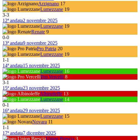
Arzignano
17
Lumezzane
19
3
-
3
12ª andata
2 novembre 2025
Lumezzane
19
Renate
9
0
-
0
13ª andata
9 novembre 2025
Pro Patria
20
Lumezzane
19
1
-
1
14ª andata
15 novembre 2025
Lumezzane
16
Pro Vercelli
8
3
-
1
15ª andata
23 novembre 2025
Albinoleffe
13
Lumezzane
14
0
-
1
16ª andata
29 novembre 2025
Lumezzane
15
Novara
11
1
-
1
17ª andata
7 dicembre 2025
Union Brescia
3