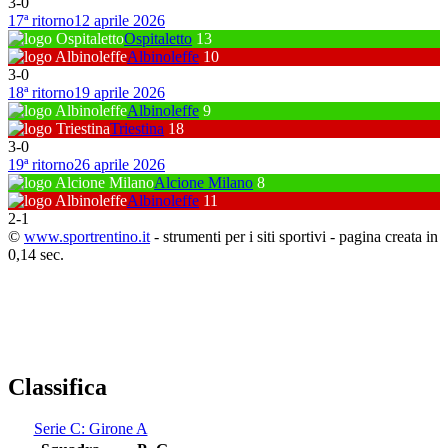
3
-
0
17ª ritorno
12 aprile 2026
Ospitaletto
13
Albinoleffe
10
3
-
0
18ª ritorno
19 aprile 2026
Albinoleffe
9
Triestina
18
3
-
0
19ª ritorno
26 aprile 2026
Alcione Milano
8
Albinoleffe
11
2
-
1
©
www.sportrentino.it
- strumenti per i siti sportivi - pagina creata in
0,14 sec.
Classifica
Serie C: Girone A