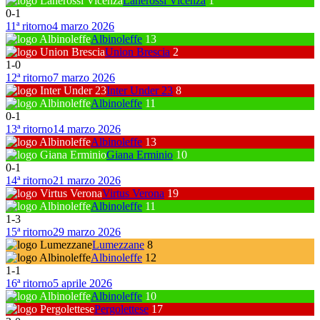
Lanerossi Vicenza
1
0
-
1
11ª ritorno
4 marzo 2026
Albinoleffe
13
Union Brescia
2
1
-
0
12ª ritorno
7 marzo 2026
Inter Under 23
8
Albinoleffe
11
0
-
1
13ª ritorno
14 marzo 2026
Albinoleffe
13
Giana Erminio
10
0
-
1
14ª ritorno
21 marzo 2026
Virtus Verona
19
Albinoleffe
11
1
-
3
15ª ritorno
29 marzo 2026
Lumezzane
8
Albinoleffe
12
1
-
1
16ª ritorno
5 aprile 2026
Albinoleffe
10
Pergolettese
17