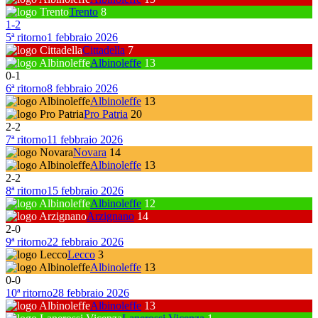
Trento
8
1
-
2
5ª ritorno
1 febbraio 2026
Cittadella
7
Albinoleffe
13
0
-
1
6ª ritorno
8 febbraio 2026
Albinoleffe
13
Pro Patria
20
2
-
2
7ª ritorno
11 febbraio 2026
Novara
14
Albinoleffe
13
2
-
2
8ª ritorno
15 febbraio 2026
Albinoleffe
12
Arzignano
14
2
-
0
9ª ritorno
22 febbraio 2026
Lecco
3
Albinoleffe
13
0
-
0
10ª ritorno
28 febbraio 2026
Albinoleffe
13