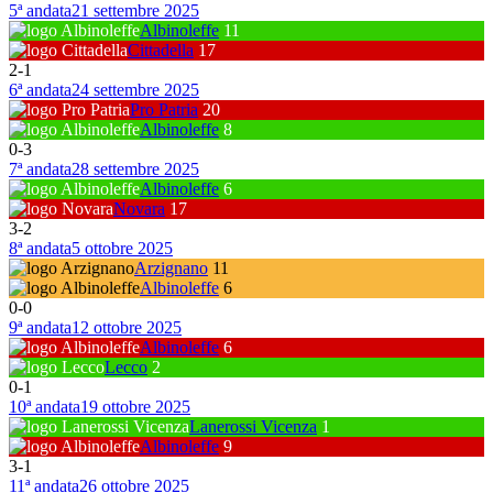
5ª andata
21 settembre 2025
Albinoleffe
11
Cittadella
17
2
-
1
6ª andata
24 settembre 2025
Pro Patria
20
Albinoleffe
8
0
-
3
7ª andata
28 settembre 2025
Albinoleffe
6
Novara
17
3
-
2
8ª andata
5 ottobre 2025
Arzignano
11
Albinoleffe
6
0
-
0
9ª andata
12 ottobre 2025
Albinoleffe
6
Lecco
2
0
-
1
10ª andata
19 ottobre 2025
Lanerossi Vicenza
1
Albinoleffe
9
3
-
1
11ª andata
26 ottobre 2025