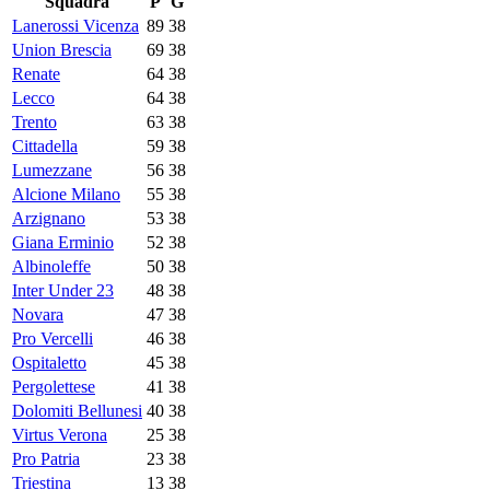
Squadra
P
G
Lanerossi Vicenza
89
38
Union Brescia
69
38
Renate
64
38
Lecco
64
38
Trento
63
38
Cittadella
59
38
Lumezzane
56
38
Alcione Milano
55
38
Arzignano
53
38
Giana Erminio
52
38
Albinoleffe
50
38
Inter Under 23
48
38
Novara
47
38
Pro Vercelli
46
38
Ospitaletto
45
38
Pergolettese
41
38
Dolomiti Bellunesi
40
38
Virtus Verona
25
38
Pro Patria
23
38
Triestina
13
38