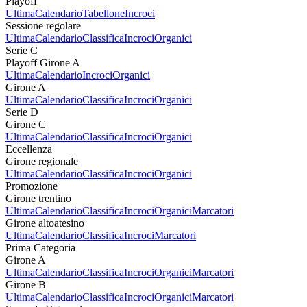
Playoff
Ultima
Calendario
Tabellone
Incroci
Sessione regolare
Ultima
Calendario
Classifica
Incroci
Organici
Serie C
Playoff Girone A
Ultima
Calendario
Incroci
Organici
Girone A
Ultima
Calendario
Classifica
Incroci
Organici
Serie D
Girone C
Ultima
Calendario
Classifica
Incroci
Organici
Eccellenza
Girone regionale
Ultima
Calendario
Classifica
Incroci
Organici
Promozione
Girone trentino
Ultima
Calendario
Classifica
Incroci
Organici
Marcatori
Girone altoatesino
Ultima
Calendario
Classifica
Incroci
Marcatori
Prima Categoria
Girone A
Ultima
Calendario
Classifica
Incroci
Organici
Marcatori
Girone B
Ultima
Calendario
Classifica
Incroci
Organici
Marcatori