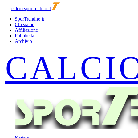
calcio.sportrentino.it
SporTrentino.it
Chi siamo
Affiliazione
Pubblicità
Archivio