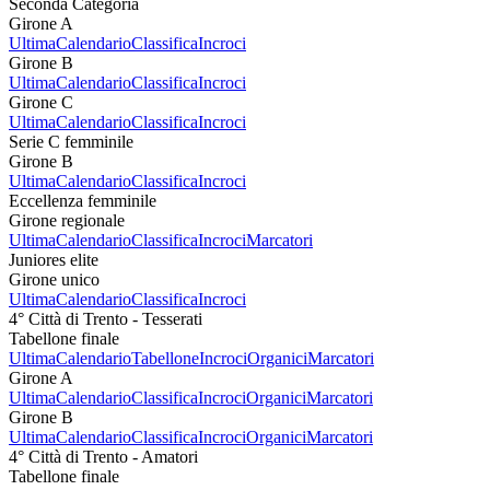
Seconda Categoria
Girone A
Ultima
Calendario
Classifica
Incroci
Girone B
Ultima
Calendario
Classifica
Incroci
Girone C
Ultima
Calendario
Classifica
Incroci
Serie C femminile
Girone B
Ultima
Calendario
Classifica
Incroci
Eccellenza femminile
Girone regionale
Ultima
Calendario
Classifica
Incroci
Marcatori
Juniores elite
Girone unico
Ultima
Calendario
Classifica
Incroci
4° Città di Trento - Tesserati
Tabellone finale
Ultima
Calendario
Tabellone
Incroci
Organici
Marcatori
Girone A
Ultima
Calendario
Classifica
Incroci
Organici
Marcatori
Girone B
Ultima
Calendario
Classifica
Incroci
Organici
Marcatori
4° Città di Trento - Amatori
Tabellone finale