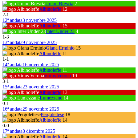
Union Brescia
2
Albinoleffe
12
2
-
1
12ª andata
3 novembre 2025
Albinoleffe
15
Inter Under 23
4
1
-
3
13ª andata
9 novembre 2025
Giana Erminio
15
Albinoleffe
11
1
-
1
14ª andata
16 novembre 2025
Albinoleffe
11
Virtus Verona
19
3
-
1
15ª andata
23 novembre 2025
Albinoleffe
13
Lumezzane
14
0
-
1
16ª andata
29 novembre 2025
Pergolettese
18
Albinoleffe
14
0
-
0
17ª andata
8 dicembre 2025
Albinoleffe
14