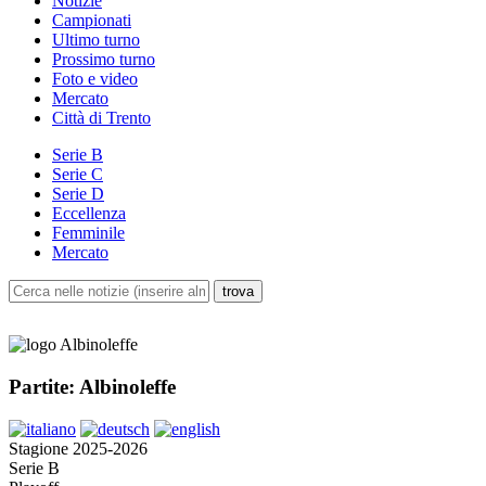
Notizie
Campionati
Ultimo turno
Prossimo turno
Foto e video
Mercato
Città di Trento
Serie B
Serie C
Serie D
Eccellenza
Femminile
Mercato
Partite: Albinoleffe
Stagione 2025-2026
Serie B