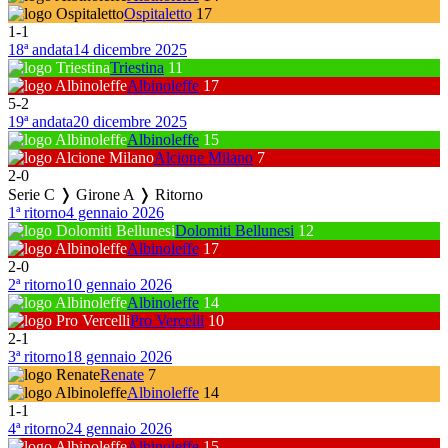
Ospitaletto
17
1
-
1
18ª andata
14 dicembre 2025
Triestina
11
Albinoleffe
17
5
-
2
19ª andata
20 dicembre 2025
Albinoleffe
15
Alcione Milano
7
2
-
0
Serie C ❭ Girone A ❭ Ritorno
1ª ritorno
4 gennaio 2026
Dolomiti Bellunesi
12
Albinoleffe
17
2
-
0
2ª ritorno
10 gennaio 2026
Albinoleffe
14
Pro Vercelli
10
2
-
1
3ª ritorno
18 gennaio 2026
Renate
7
Albinoleffe
14
1
-
1
4ª ritorno
24 gennaio 2026
Albinoleffe
15