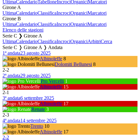
Ultima
Calendario
Tabellone
Incroci
Organici
Marcatori
Girone A
Ultima
Calendario
Classifica
Incroci
Organici
Marcatori
Girone B
Ultima
Calendario
Classifica
Incroci
Organici
Marcatori
Elenco delle stagioni
Serie C ❯ Girone A
Ultima
Calendario
Classifica
Incroci
Organici
Arbitri
Cerca
Serie C ❭ Girone A ❭ Andata
1ª andata
23 agosto 2025
Albinoleffe
8
Dolomiti Bellunesi
8
2
-
2
2ª andata
29 agosto 2025
Pro Vercelli
1
Albinoleffe
15
2
-
1
3ª andata
6 settembre 2025
Albinoleffe
17
Renate
3
2
-
3
4ª andata
14 settembre 2025
Trento
10
Albinoleffe
17
2
-
2