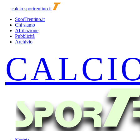
calcio.sportrentino.it
SporTrentino.it
Chi siamo
Affiliazione
Pubblicità
Archivio