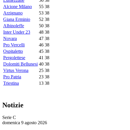
Lumezzane
56
38
Alcione Milano
55
38
Arzignano
53
38
Giana Erminio
52
38
Albinoleffe
50
38
Inter Under 23
48
38
Novara
47
38
Pro Vercelli
46
38
Ospitaletto
45
38
Pergolettese
41
38
Dolomiti Bellunesi
40
38
Virtus Verona
25
38
Pro Patria
23
38
Triestina
13
38
Notizie
Serie C
domenica 9 agosto 2026