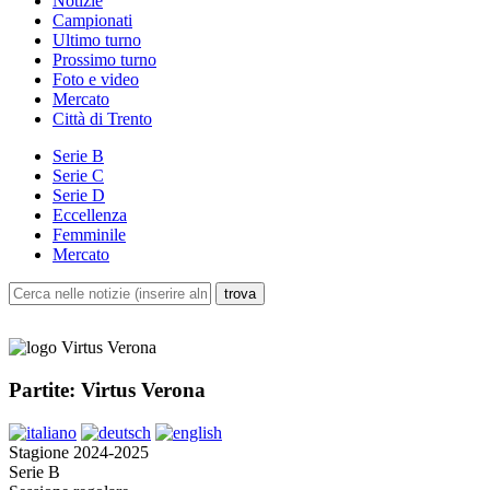
Notizie
Campionati
Ultimo turno
Prossimo turno
Foto e video
Mercato
Città di Trento
Serie B
Serie C
Serie D
Eccellenza
Femminile
Mercato
Partite: Virtus Verona
Stagione 2024-2025
Serie B