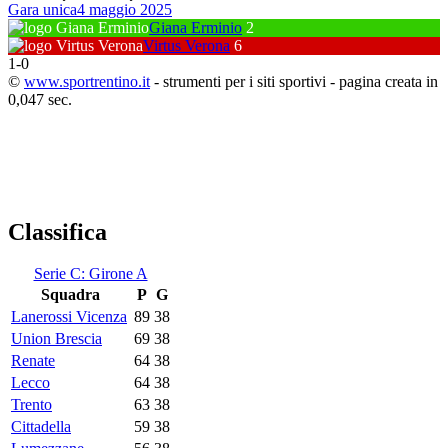
Gara unica
4 maggio 2025
Giana Erminio
2
Virtus Verona
6
1
-
0
©
www.sportrentino.it
- strumenti per i siti sportivi - pagina creata in
0,047 sec.
Classifica
Serie C: Girone A
Squadra
P
G
Lanerossi Vicenza
89
38
Union Brescia
69
38
Renate
64
38
Lecco
64
38
Trento
63
38
Cittadella
59
38