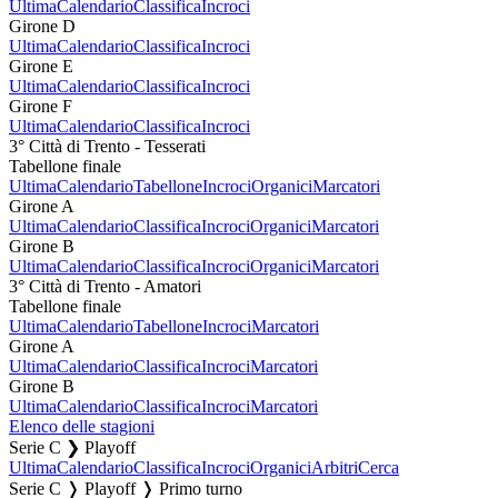
Ultima
Calendario
Classifica
Incroci
Girone D
Ultima
Calendario
Classifica
Incroci
Girone E
Ultima
Calendario
Classifica
Incroci
Girone F
Ultima
Calendario
Classifica
Incroci
3° Città di Trento - Tesserati
Tabellone finale
Ultima
Calendario
Tabellone
Incroci
Organici
Marcatori
Girone A
Ultima
Calendario
Classifica
Incroci
Organici
Marcatori
Girone B
Ultima
Calendario
Classifica
Incroci
Organici
Marcatori
3° Città di Trento - Amatori
Tabellone finale
Ultima
Calendario
Tabellone
Incroci
Marcatori
Girone A
Ultima
Calendario
Classifica
Incroci
Marcatori
Girone B
Ultima
Calendario
Classifica
Incroci
Marcatori
Elenco delle stagioni
Serie C ❯ Playoff
Ultima
Calendario
Classifica
Incroci
Organici
Arbitri
Cerca
Serie C ❭ Playoff ❭ Primo turno