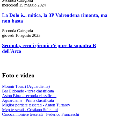
Seconda Categoria
mercoledì 15 maggio 2024
La Dolo è... mitica, la 3P Valrendena rimonta, ma
non basta
Seconda Categoria
giovedì 10 agosto 2023
Seconda, ecco i gironi: c'è pure la squadra B
dell'Arco
Foto e video
Mounir Touzri (Aguardiente)
Bar Eldorado - terza classificata
Aston Birra - seconda classificata
Aguardiente - Prima classificata
Miglior portiere tesserati - Anton Turtarov
Mvp tesserati - Cristiano Subranni
Capocannoniere tesserati - Federico Franceschi