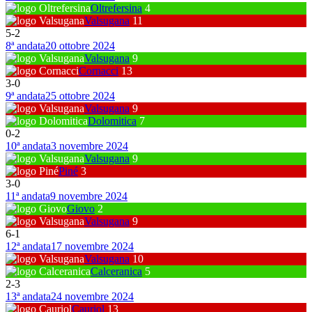
Oltrefersina
4
Valsugana
11
5
-
2
8ª andata
20 ottobre 2024
Valsugana
9
Cornacci
13
3
-
0
9ª andata
25 ottobre 2024
Valsugana
9
Dolomitica
7
0
-
2
10ª andata
3 novembre 2024
Valsugana
9
Piné
3
3
-
0
11ª andata
9 novembre 2024
Giovo
2
Valsugana
9
6
-
1
12ª andata
17 novembre 2024
Valsugana
10
Calceranica
5
2
-
3
13ª andata
24 novembre 2024
Cauriol
13