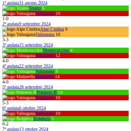
1ª andata
31 agosto 2024
Tesino
6
Valsugana
10
1
-
0
2ª andata
9 settembre 2024
Alpe Cimbra
9
Valsugana
10
3
-
3
3ª andata
15 settembre 2024
Montevaccino
4
Valsugana
12
4
-
0
4ª andata
22 settembre 2024
Valsugana
8
Mattarello
14
4
-
0
5ª andata
28 settembre 2024
Primiero B
14
Valsugana
10
5
-
3
6ª andata
6 ottobre 2024
Valsugana
10
Bolghera
5
0
-
2
7ª andata
13 ottobre 2024