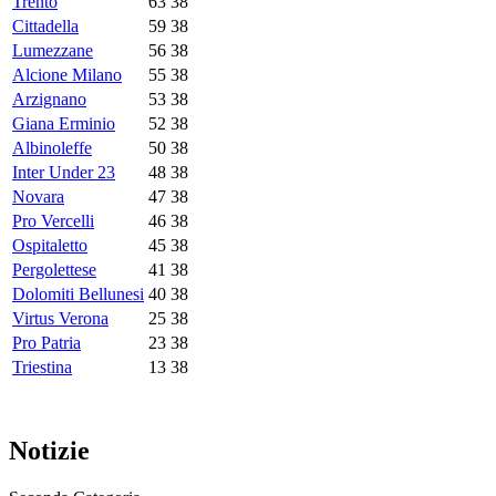
Trento
63
38
Cittadella
59
38
Lumezzane
56
38
Alcione Milano
55
38
Arzignano
53
38
Giana Erminio
52
38
Albinoleffe
50
38
Inter Under 23
48
38
Novara
47
38
Pro Vercelli
46
38
Ospitaletto
45
38
Pergolettese
41
38
Dolomiti Bellunesi
40
38
Virtus Verona
25
38
Pro Patria
23
38
Triestina
13
38
Notizie