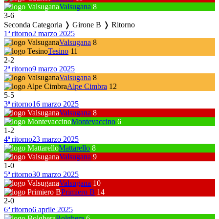
Valsugana
8
3
-
6
Seconda Categoria ❭ Girone B ❭ Ritorno
1ª ritorno
2 marzo 2025
Valsugana
8
Tesino
11
2
-
2
2ª ritorno
9 marzo 2025
Valsugana
8
Alpe Cimbra
12
5
-
5
3ª ritorno
16 marzo 2025
Valsugana
8
Montevaccino
6
1
-
2
4ª ritorno
23 marzo 2025
Mattarello
8
Valsugana
9
1
-
0
5ª ritorno
30 marzo 2025
Valsugana
10
Primiero B
14
2
-
0
6ª ritorno
6 aprile 2025
Bolghera
6