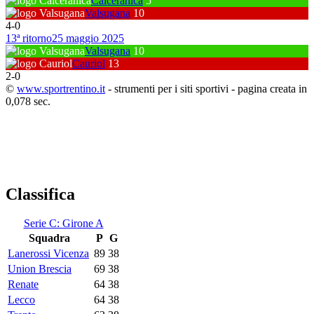
Calceranica
5
Valsugana
10
4
-
0
13ª ritorno
25 maggio 2025
Valsugana
10
Cauriol
13
2
-
0
©
www.sportrentino.it
- strumenti per i siti sportivi - pagina creata in
0,078 sec.
Classifica
Serie C: Girone A
Squadra
P
G
Lanerossi Vicenza
89
38
Union Brescia
69
38
Renate
64
38
Lecco
64
38