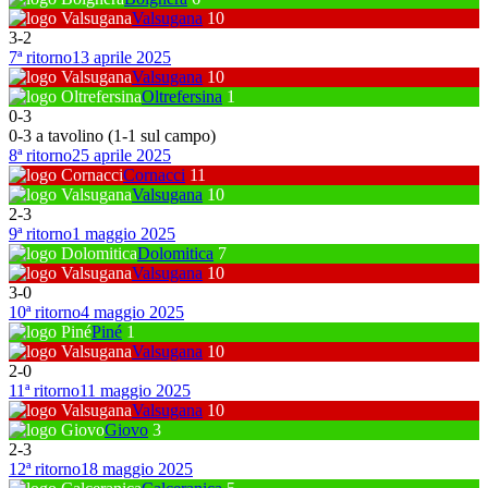
Valsugana
10
3
-
2
7ª ritorno
13 aprile 2025
Valsugana
10
Oltrefersina
1
0
-
3
0-3 a tavolino (1-1 sul campo)
8ª ritorno
25 aprile 2025
Cornacci
11
Valsugana
10
2
-
3
9ª ritorno
1 maggio 2025
Dolomitica
7
Valsugana
10
3
-
0
10ª ritorno
4 maggio 2025
Piné
1
Valsugana
10
2
-
0
11ª ritorno
11 maggio 2025
Valsugana
10
Giovo
3
2
-
3
12ª ritorno
18 maggio 2025