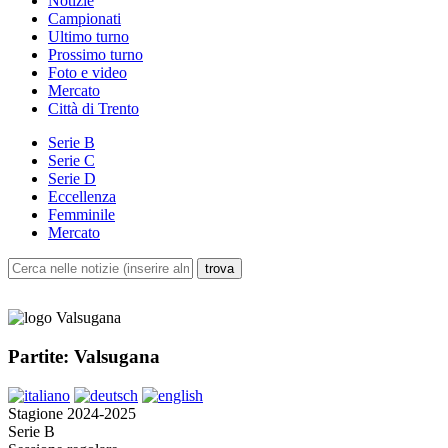
Notizie
Campionati
Ultimo turno
Prossimo turno
Foto e video
Mercato
Città di Trento
Serie B
Serie C
Serie D
Eccellenza
Femminile
Mercato
Partite: Valsugana
Stagione 2024-2025
Serie B