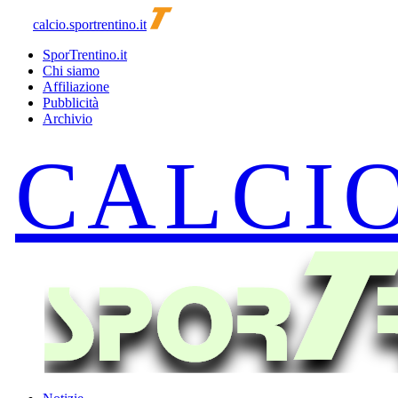
calcio.sportrentino.it
SporTrentino.it
Chi siamo
Affiliazione
Pubblicità
Archivio