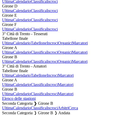
Ultima
Calendario
Classifica
Incroci
Girone D
Ultima
Calendario
Classifica
Incroci
Girone E
Ultima
Calendario
Classifica
Incroci
Girone F
Ultima
Calendario
Classifica
Incroci
3° Città di Trento - Tesserati
Tabellone finale
Ultima
Calendario
Tabellone
Incroci
Organici
Marcatori
Girone A
Ultima
Calendario
Classifica
Incroci
Organici
Marcatori
Girone B
Ultima
Calendario
Classifica
Incroci
Organici
Marcatori
3° Città di Trento - Amatori
Tabellone finale
Ultima
Calendario
Tabellone
Incroci
Marcatori
Girone A
Ultima
Calendario
Classifica
Incroci
Marcatori
Girone B
Ultima
Calendario
Classifica
Incroci
Marcatori
Elenco delle stagioni
Seconda Categoria ❯ Girone B
Ultima
Calendario
Classifica
Incroci
Arbitri
Cerca
Seconda Categoria ❭ Girone B ❭ Andata