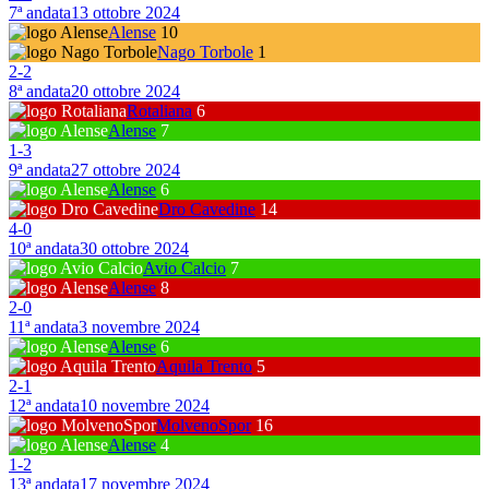
7ª andata
13 ottobre 2024
Alense
10
Nago Torbole
1
2
-
2
8ª andata
20 ottobre 2024
Rotaliana
6
Alense
7
1
-
3
9ª andata
27 ottobre 2024
Alense
6
Dro Cavedine
14
4
-
0
10ª andata
30 ottobre 2024
Avio Calcio
7
Alense
8
2
-
0
11ª andata
3 novembre 2024
Alense
6
Aquila Trento
5
2
-
1
12ª andata
10 novembre 2024
MolvenoSpor
16
Alense
4
1
-
2
13ª andata
17 novembre 2024