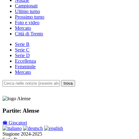
Notizie
Campionati
Ultimo turno
Prossimo turno
Foto e video
Mercato
Città di Trento
Serie B
Serie C
Serie D
Eccellenza
Femminile
Mercato
Partite: Alense
Giocatori
Stagione 2024-2025