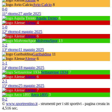
Alense
4
Avio Calcio
8
0
-
0
11ª ritorno
27 aprile 2025
Aquila Trento
6
Alense
4
1
-
0
12ª ritorno
4 maggio 2025
Alense
6
MolvenoSpor
13
1
-
2
13ª ritorno
11 maggio 2025
Garibaldina
11
Alense
6
1
-
1
14ª ritorno
18 maggio 2025
Settaurense 1934
7
Alense
6
2
-
1
15ª ritorno
25 maggio 2025
Alense
7
Arco 1895
3
0
-
2
©
www.sportrentino.it
- strumenti per i siti sportivi - pagina creata in
4,516 sec.