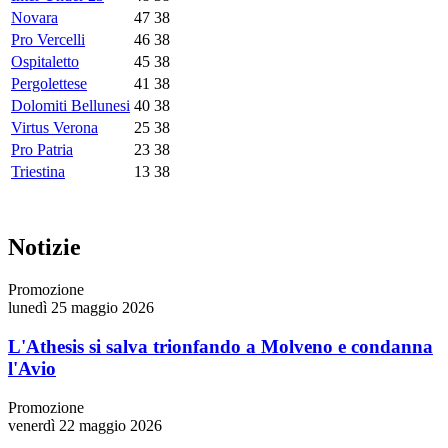
Novara
47
38
Pro Vercelli
46
38
Ospitaletto
45
38
Pergolettese
41
38
Dolomiti Bellunesi
40
38
Virtus Verona
25
38
Pro Patria
23
38
Triestina
13
38
Notizie
Promozione
lunedì 25 maggio 2026
L'Athesis si salva trionfando a Molveno e condanna
l'Avio
Promozione
venerdì 22 maggio 2026