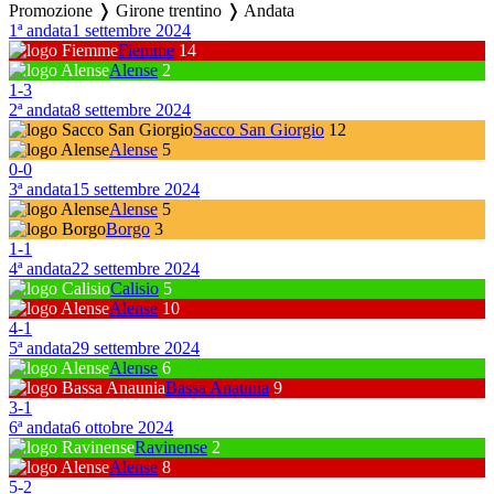
Promozione ❭ Girone trentino ❭ Andata
1ª andata
1 settembre 2024
Fiemme
14
Alense
2
1
-
3
2ª andata
8 settembre 2024
Sacco San Giorgio
12
Alense
5
0
-
0
3ª andata
15 settembre 2024
Alense
5
Borgo
3
1
-
1
4ª andata
22 settembre 2024
Calisio
5
Alense
10
4
-
1
5ª andata
29 settembre 2024
Alense
6
Bassa Anaunia
9
3
-
1
6ª andata
6 ottobre 2024
Ravinense
2
Alense
8
5
-
2