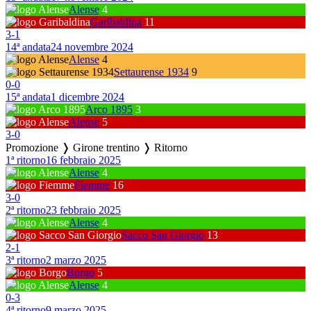
Alense
4
Garibaldina
11
3
-
1
14ª andata
24 novembre 2024
Alense
4
Settaurense 1934
9
0
-
0
15ª andata
1 dicembre 2024
Arco 1895
3
Alense
5
3
-
0
Promozione ❭ Girone trentino ❭ Ritorno
1ª ritorno
16 febbraio 2025
Alense
4
Fiemme
16
3
-
0
2ª ritorno
23 febbraio 2025
Alense
4
Sacco San Giorgio
13
2
-
1
3ª ritorno
2 marzo 2025
Borgo
5
Alense
4
0
-
3
4ª ritorno
9 marzo 2025