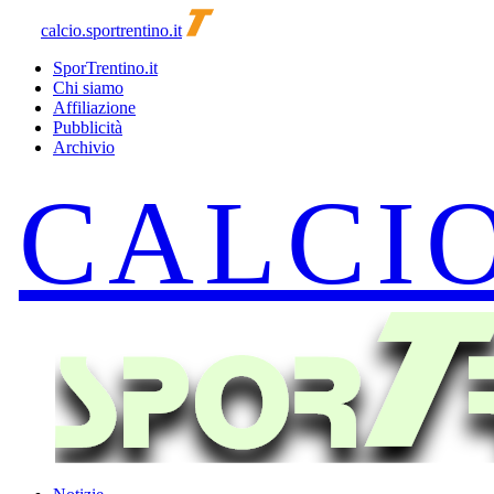
calcio.sportrentino.it
SporTrentino.it
Chi siamo
Affiliazione
Pubblicità
Archivio