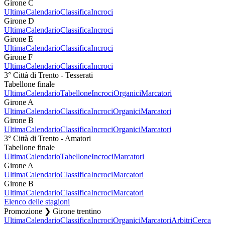
Girone C
Ultima
Calendario
Classifica
Incroci
Girone D
Ultima
Calendario
Classifica
Incroci
Girone E
Ultima
Calendario
Classifica
Incroci
Girone F
Ultima
Calendario
Classifica
Incroci
3° Città di Trento - Tesserati
Tabellone finale
Ultima
Calendario
Tabellone
Incroci
Organici
Marcatori
Girone A
Ultima
Calendario
Classifica
Incroci
Organici
Marcatori
Girone B
Ultima
Calendario
Classifica
Incroci
Organici
Marcatori
3° Città di Trento - Amatori
Tabellone finale
Ultima
Calendario
Tabellone
Incroci
Marcatori
Girone A
Ultima
Calendario
Classifica
Incroci
Marcatori
Girone B
Ultima
Calendario
Classifica
Incroci
Marcatori
Elenco delle stagioni
Promozione ❯ Girone trentino
Ultima
Calendario
Classifica
Incroci
Organici
Marcatori
Arbitri
Cerca