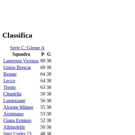
Classifica
Serie C: Girone A
Squadra
P
G
Lanerossi Vicenza
89
38
Union Brescia
69
38
Renate
64
38
Lecco
64
38
Trento
63
38
Cittadella
59
38
Lumezzane
56
38
Alcione Milano
55
38
Arzignano
53
38
Giana Erminio
52
38
Albinoleffe
50
38
Inter Under 23
48
38