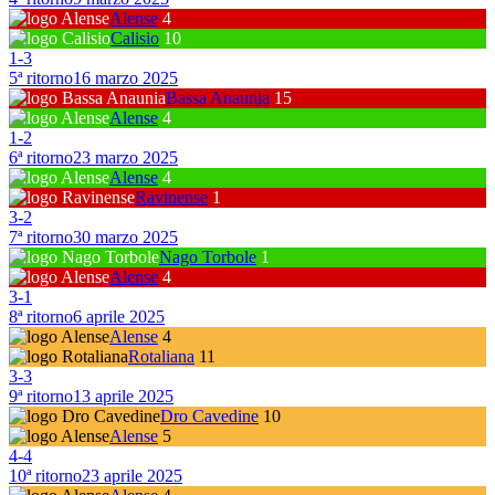
Alense
4
Calisio
10
1
-
3
5ª ritorno
16 marzo 2025
Bassa Anaunia
15
Alense
4
1
-
2
6ª ritorno
23 marzo 2025
Alense
4
Ravinense
1
3
-
2
7ª ritorno
30 marzo 2025
Nago Torbole
1
Alense
4
3
-
1
8ª ritorno
6 aprile 2025
Alense
4
Rotaliana
11
3
-
3
9ª ritorno
13 aprile 2025
Dro Cavedine
10
Alense
5
4
-
4
10ª ritorno
23 aprile 2025