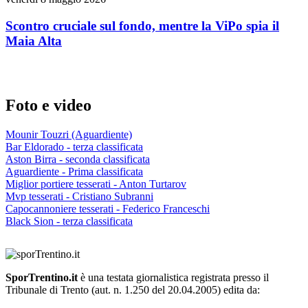
Scontro cruciale sul fondo, mentre la ViPo spia il
Maia Alta
Foto e video
Mounir Touzri (Aguardiente)
Bar Eldorado - terza classificata
Aston Birra - seconda classificata
Aguardiente - Prima classificata
Miglior portiere tesserati - Anton Turtarov
Mvp tesserati - Cristiano Subranni
Capocannoniere tesserati - Federico Franceschi
Black Sion - terza classificata
SporTrentino.it
è una testata giornalistica registrata presso il
Tribunale di Trento (aut. n. 1.250 del 20.04.2005) edita da: