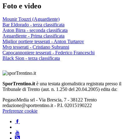
Foto e video
Mounir Touzri (Aguardiente)
Bar Eldorado - terza classificata
Aston Birra - seconda classificata
Aguardiente - Prima classificata
Miglior portiere tesserati - Anton Turtarov
Mvp tesserati - Cristiano Subranni
Capocannoniere tesserati - Federico Franceschi
Black Sion - terza classificata
SporTrentino.it
è una testata giornalistica registrata presso il
Tribunale di Trento (aut. n. 1.250 del 20.04.2005) edita da:
PegasoMedia srl - Via Brescia, 7 - 38122 Trento
redazione@sportrentino.it - P.I. 02015190222
Preferenze cookie