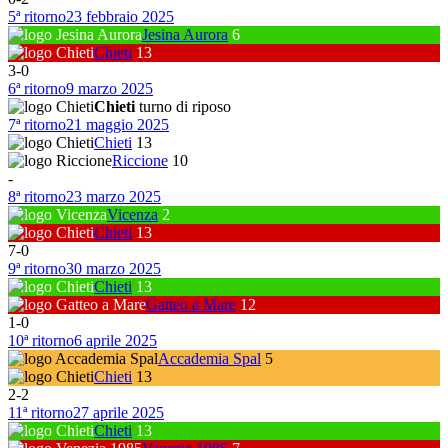
5ª ritorno
23 febbraio 2025
Jesina Aurora
6
Chieti
13
3
-
0
6ª ritorno
9 marzo 2025
Chieti
turno di riposo
7ª ritorno
21 maggio 2025
Chieti
13
Riccione
10
-
8ª ritorno
23 marzo 2025
Vicenza
2
Chieti
13
7
-
0
9ª ritorno
30 marzo 2025
Chieti
13
Gatteo a Mare
12
1
-
0
10ª ritorno
6 aprile 2025
Accademia Spal
5
Chieti
13
2
-
2
11ª ritorno
27 aprile 2025
Chieti
13