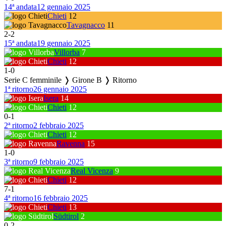
14ª andata
12 gennaio 2025
Chieti
12
Tavagnacco
11
2
-
2
15ª andata
19 gennaio 2025
Villorba
7
Chieti
12
1
-
0
Serie C femminile ❭ Girone B ❭ Ritorno
1ª ritorno
26 gennaio 2025
Isera
14
Chieti
12
0
-
1
2ª ritorno
2 febbraio 2025
Chieti
12
Ravenna
15
1
-
0
3ª ritorno
9 febbraio 2025
Real Vicenza
9
Chieti
12
7
-
1
4ª ritorno
16 febbraio 2025
Chieti
13
Südtirol
2
0
-
2