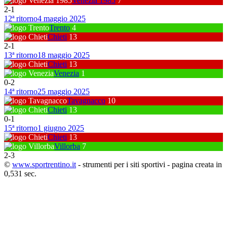
Venezia 1985
7
2
-
1
12ª ritorno
4 maggio 2025
Trento
4
Chieti
13
2
-
1
13ª ritorno
18 maggio 2025
Chieti
13
Venezia
1
0
-
2
14ª ritorno
25 maggio 2025
Tavagnacco
10
Chieti
13
0
-
1
15ª ritorno
1 giugno 2025
Chieti
13
Villorba
7
2
-
3
©
www.sportrentino.it
- strumenti per i siti sportivi - pagina creata in
0,531 sec.