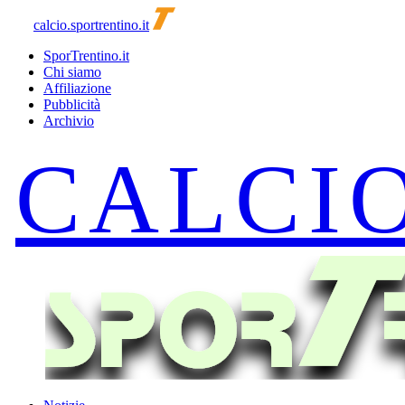
calcio.sportrentino.it
SporTrentino.it
Chi siamo
Affiliazione
Pubblicità
Archivio