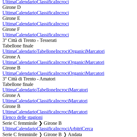
Ultima
Calendario
Classifica
Incroci
Girone D
Ultima
Calendario
Classifica
Incroci
Girone E
Ultima
Calendario
Classifica
Incroci
Girone F
Ultima
Calendario
Classifica
Incroci
3° Città di Trento - Tesserati
Tabellone finale
Ultima
Calendario
Tabellone
Incroci
Organici
Marcatori
Girone A
Ultima
Calendario
Classifica
Incroci
Organici
Marcatori
Girone B
Ultima
Calendario
Classifica
Incroci
Organici
Marcatori
3° Città di Trento - Amatori
Tabellone finale
Ultima
Calendario
Tabellone
Incroci
Marcatori
Girone A
Ultima
Calendario
Classifica
Incroci
Marcatori
Girone B
Ultima
Calendario
Classifica
Incroci
Marcatori
Elenco delle stagioni
Serie C femminile ❯ Girone B
Ultima
Calendario
Classifica
Incroci
Arbitri
Cerca
Serie C femminile ❭ Girone B ❭ Andata