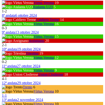
Virtus Verona
19
Atalanta U23
5
1
-
2
8ª andata
6 ottobre 2024
Caldiero Terme
14
Virtus Verona
16
0
-
3
9ª andata
13 ottobre 2024
Virtus Verona
15
Arzignano
20
2
-
1
10ª andata
19 ottobre 2024
Triestina
19
Virtus Verona
12
0
-
2
11ª andata
27 ottobre 2024
Virtus Verona
9
Union Clodiense
18
4
-
1
12ª andata
29 ottobre 2024
Trento
6
Virtus Verona
10
1
-
1
13ª andata
2 novembre 2024
Virtus Verona
10