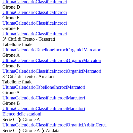
Ultima
Calendario
Classifica
Incroci
Girone D
Ultima
Calendario
Classifica
Incroci
Girone E
Ultima
Calendario
Classifica
Incroci
Girone F
Ultima
Calendario
Classifica
Incroci
3° Città di Trento - Tesserati
Tabellone finale
Ultima
Calendario
Tabellone
Incroci
Organici
Marcatori
Girone A
Ultima
Calendario
Classifica
Incroci
Organici
Marcatori
Girone B
Ultima
Calendario
Classifica
Incroci
Organici
Marcatori
3° Città di Trento - Amatori
Tabellone finale
Ultima
Calendario
Tabellone
Incroci
Marcatori
Girone A
Ultima
Calendario
Classifica
Incroci
Marcatori
Girone B
Ultima
Calendario
Classifica
Incroci
Marcatori
Elenco delle stagioni
Serie C ❯ Girone A
Ultima
Calendario
Classifica
Incroci
Organici
Arbitri
Cerca
Serie C ❭ Girone A ❭ Andata