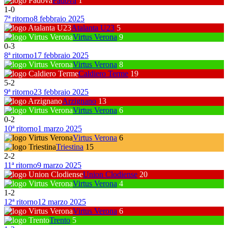
Padova
1
1
-
0
7ª ritorno
8 febbraio 2025
Atalanta U23
5
Virtus Verona
9
0
-
3
8ª ritorno
17 febbraio 2025
Virtus Verona
8
Caldiero Terme
19
5
-
2
9ª ritorno
23 febbraio 2025
Arzignano
13
Virtus Verona
6
0
-
2
10ª ritorno
1 marzo 2025
Virtus Verona
6
Triestina
15
2
-
2
11ª ritorno
9 marzo 2025
Union Clodiense
20
Virtus Verona
4
1
-
2
12ª ritorno
12 marzo 2025
Virtus Verona
6
Trento
5