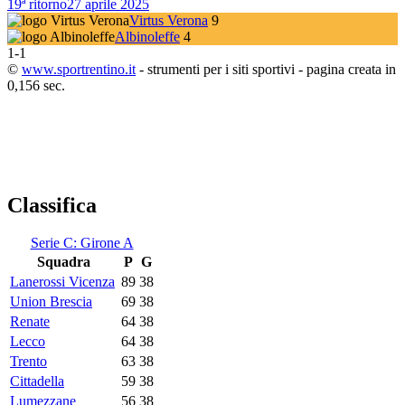
19ª ritorno
27 aprile 2025
Virtus Verona
9
Albinoleffe
4
1
-
1
©
www.sportrentino.it
- strumenti per i siti sportivi - pagina creata in
0,156 sec.
Classifica
Serie C: Girone A
Squadra
P
G
Lanerossi Vicenza
89
38
Union Brescia
69
38
Renate
64
38
Lecco
64
38
Trento
63
38
Cittadella
59
38
Lumezzane
56
38