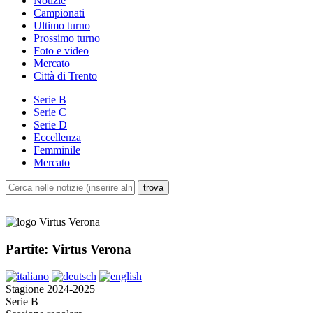
Notizie
Campionati
Ultimo turno
Prossimo turno
Foto e video
Mercato
Città di Trento
Serie B
Serie C
Serie D
Eccellenza
Femminile
Mercato
Partite: Virtus Verona
Stagione 2024-2025
Serie B