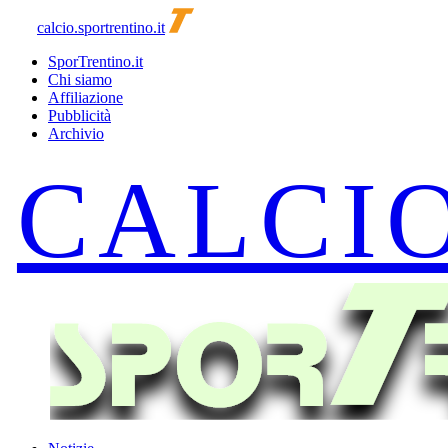
calcio.sportrentino.it
SporTrentino.it
Chi siamo
Affiliazione
Pubblicità
Archivio