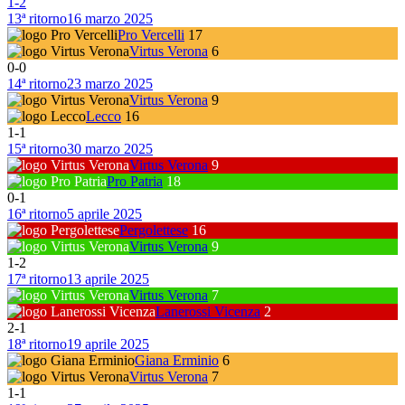
1
-
2
13ª ritorno
16 marzo 2025
Pro Vercelli
17
Virtus Verona
6
0
-
0
14ª ritorno
23 marzo 2025
Virtus Verona
9
Lecco
16
1
-
1
15ª ritorno
30 marzo 2025
Virtus Verona
9
Pro Patria
18
0
-
1
16ª ritorno
5 aprile 2025
Pergolettese
16
Virtus Verona
9
1
-
2
17ª ritorno
13 aprile 2025
Virtus Verona
7
Lanerossi Vicenza
2
2
-
1
18ª ritorno
19 aprile 2025
Giana Erminio
6
Virtus Verona
7
1
-
1