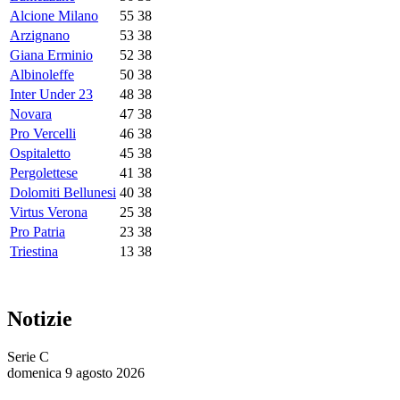
Alcione Milano
55
38
Arzignano
53
38
Giana Erminio
52
38
Albinoleffe
50
38
Inter Under 23
48
38
Novara
47
38
Pro Vercelli
46
38
Ospitaletto
45
38
Pergolettese
41
38
Dolomiti Bellunesi
40
38
Virtus Verona
25
38
Pro Patria
23
38
Triestina
13
38
Notizie
Serie C
domenica 9 agosto 2026