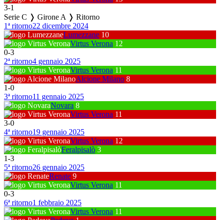
3
-
1
Serie C ❭ Girone A ❭ Ritorno
1ª ritorno
22 dicembre 2024
Lumezzane
10
Virtus Verona
12
0
-
3
2ª ritorno
4 gennaio 2025
Virtus Verona
11
Alcione Milano
8
1
-
0
3ª ritorno
11 gennaio 2025
Novara
8
Virtus Verona
11
3
-
0
4ª ritorno
19 gennaio 2025
Virtus Verona
12
Feralpisalò
3
1
-
3
5ª ritorno
26 gennaio 2025
Renate
9
Virtus Verona
11
0
-
3
6ª ritorno
1 febbraio 2025
Virtus Verona
11