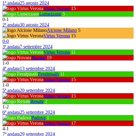
1ª andata
25 agosto 2024
Virtus Verona
15
Lumezzane
5
0
-
1
2ª andata
30 agosto 2024
Alcione Milano
5
Virtus Verona
15
0
-
0
3ª andata
7 settembre 2024
Virtus Verona
11
Novara
19
1
-
0
4ª andata
13 settembre 2024
Feralpisalò
11
Virtus Verona
15
1
-
0
5ª andata
20 settembre 2024
Virtus Verona
15
Renate
2
1
-
2
6ª andata
25 settembre 2024
Padova
1
Virtus Verona
17
4
-
1
7ª andata
29 settembre 2024