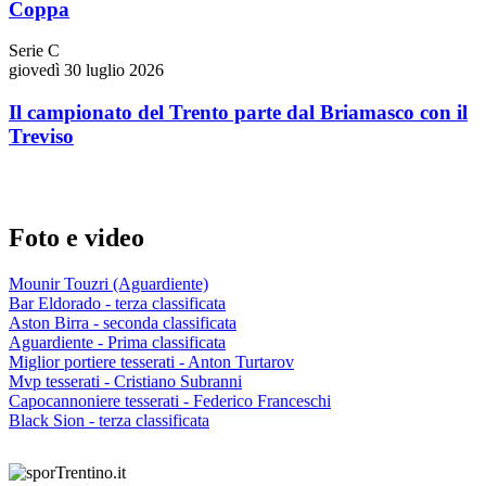
Coppa
Serie C
giovedì 30 luglio 2026
Il campionato del Trento parte dal Briamasco con il
Treviso
Foto e video
Mounir Touzri (Aguardiente)
Bar Eldorado - terza classificata
Aston Birra - seconda classificata
Aguardiente - Prima classificata
Miglior portiere tesserati - Anton Turtarov
Mvp tesserati - Cristiano Subranni
Capocannoniere tesserati - Federico Franceschi
Black Sion - terza classificata