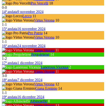
Pro Vercelli
18
0
-
0
14ª andata
9 novembre 2024
Lecco
11
Virtus Verona
10
1
-
1
15ª andata
16 novembre 2024
Pro Patria
14
Virtus Verona
10
1
-
1
16ª andata
24 novembre 2024
Virtus Verona
11
Pergolettese
14
1
-
2
17ª andata
1 dicembre 2024
Lanerossi Vicenza
2
Virtus Verona
11
3
-
0
18ª andata
7 dicembre 2024
Virtus Verona
12
Giana Erminio
14
1
-
1
19ª andata
16 dicembre 2024
Albinoleffe
8
Virtus Verona
13