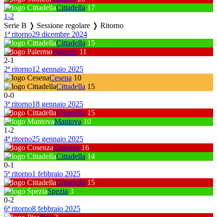
Cittadella
17
1
-
2
Serie B ❭ Sessione regolare ❭ Ritorno
1ª ritorno
29 dicembre 2024
Cittadella
15
Palermo
11
2
-
1
2ª ritorno
12 gennaio 2025
Cesena
10
Cittadella
15
0
-
0
3ª ritorno
18 gennaio 2025
Cittadella
15
Mantova
10
1
-
2
4ª ritorno
25 gennaio 2025
Cosenza
16
Cittadella
14
0
-
1
5ª ritorno
1 febbraio 2025
Cittadella
15
Spezia
3
0
-
2
6ª ritorno
8 febbraio 2025