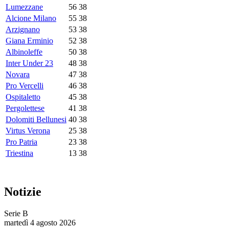
Lumezzane
56
38
Alcione Milano
55
38
Arzignano
53
38
Giana Erminio
52
38
Albinoleffe
50
38
Inter Under 23
48
38
Novara
47
38
Pro Vercelli
46
38
Ospitaletto
45
38
Pergolettese
41
38
Dolomiti Bellunesi
40
38
Virtus Verona
25
38
Pro Patria
23
38
Triestina
13
38
Notizie
Serie B
martedì 4 agosto 2026