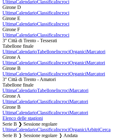
Ultima
Calendario
Classifica
Incroci
Girone D
Ultima
Calendario
Classifica
Incroci
Girone E
Ultima
Calendario
Classifica
Incroci
Girone F
Ultima
Calendario
Classifica
Incroci
3° Città di Trento - Tesserati
Tabellone finale
Ultima
Calendario
Tabellone
Incroci
Organici
Marcatori
Girone A
Ultima
Calendario
Classifica
Incroci
Organici
Marcatori
Girone B
Ultima
Calendario
Classifica
Incroci
Organici
Marcatori
3° Città di Trento - Amatori
Tabellone finale
Ultima
Calendario
Tabellone
Incroci
Marcatori
Girone A
Ultima
Calendario
Classifica
Incroci
Marcatori
Girone B
Ultima
Calendario
Classifica
Incroci
Marcatori
Elenco delle stagioni
Serie B ❯ Sessione regolare
Ultima
Calendario
Classifica
Incroci
Organici
Arbitri
Cerca
Serie B ❭ Sessione regolare ❭ Andata