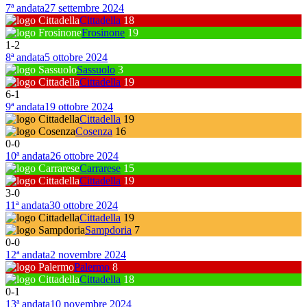
7ª andata
27 settembre 2024
Cittadella
18
Frosinone
19
1
-
2
8ª andata
5 ottobre 2024
Sassuolo
3
Cittadella
19
6
-
1
9ª andata
19 ottobre 2024
Cittadella
19
Cosenza
16
0
-
0
10ª andata
26 ottobre 2024
Carrarese
15
Cittadella
19
3
-
0
11ª andata
30 ottobre 2024
Cittadella
19
Sampdoria
7
0
-
0
12ª andata
2 novembre 2024
Palermo
8
Cittadella
18
0
-
1
13ª andata
10 novembre 2024