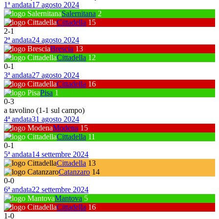
1ª andata
17 agosto 2024
Salernitana
2
Cittadella
15
2
-
1
2ª andata
24 agosto 2024
Brescia
13
Cittadella
12
0
-
1
3ª andata
27 agosto 2024
Cittadella
16
Pisa
1
0
-
3
a tavolino (1-1 sul campo)
4ª andata
31 agosto 2024
Modena
15
Cittadella
11
0
-
1
5ª andata
14 settembre 2024
Cittadella
13
Catanzaro
14
0
-
0
6ª andata
22 settembre 2024
Mantova
5
Cittadella
16
1
-
0