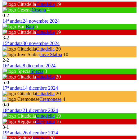
Cittadella
19
Cesena
4
0
-
2
14ª andata
24 novembre 2024
Bari
6
Cittadella
19
3
-
2
15ª andata
30 novembre 2024
Cittadella
20
Juve Stabia
10
2
-
2
16ª andata
8 dicembre 2024
Spezia
3
Cittadella
20
5
-
0
17ª andata
14 dicembre 2024
Cittadella
20
Cremonese
4
0
-
0
18ª andata
21 dicembre 2024
Cittadella
19
Reggiana
16
3
-
1
19ª andata
26 dicembre 2024
Südtirol
20