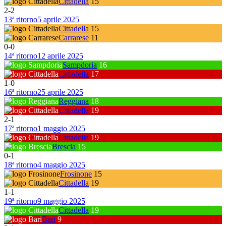
Cittadella
15
2
-
2
13ª ritorno
5 aprile 2025
Cittadella
15
Carrarese
11
0
-
0
14ª ritorno
12 aprile 2025
Sampdoria
16
Cittadella
17
1
-
0
16ª ritorno
25 aprile 2025
Reggiana
18
Cittadella
19
2
-
1
17ª ritorno
1 maggio 2025
Cittadella
19
Brescia
15
0
-
1
18ª ritorno
4 maggio 2025
Frosinone
15
Cittadella
19
1
-
1
19ª ritorno
9 maggio 2025
Cittadella
19
Bari
9