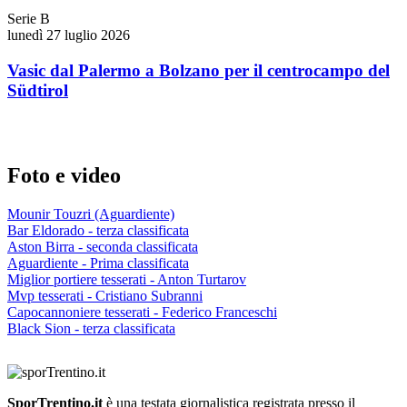
Serie B
lunedì 27 luglio 2026
Vasic dal Palermo a Bolzano per il centrocampo del
Südtirol
Foto e video
Mounir Touzri (Aguardiente)
Bar Eldorado - terza classificata
Aston Birra - seconda classificata
Aguardiente - Prima classificata
Miglior portiere tesserati - Anton Turtarov
Mvp tesserati - Cristiano Subranni
Capocannoniere tesserati - Federico Franceschi
Black Sion - terza classificata
SporTrentino.it
è una testata giornalistica registrata presso il