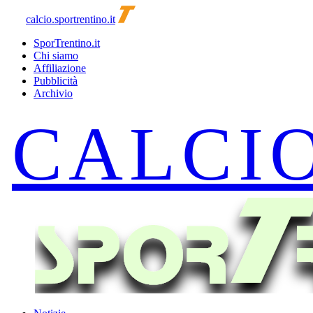
calcio.sportrentino.it
SporTrentino.it
Chi siamo
Affiliazione
Pubblicità
Archivio