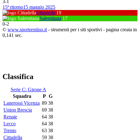
3
-
1
15ª ritorno
15 maggio 2025
Cittadella
19
Salernitana
17
0
-
2
©
www.sportrentino.it
- strumenti per i siti sportivi - pagina creata in
0,141 sec.
Classifica
Serie C: Girone A
Squadra
P
G
Lanerossi Vicenza
89
38
Union Brescia
69
38
Renate
64
38
Lecco
64
38
Trento
63
38
Cittadella
59
38