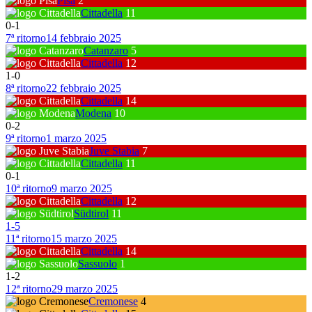
Pisa
2
Cittadella
11
0
-
1
7ª ritorno
14 febbraio 2025
Catanzaro
5
Cittadella
12
1
-
0
8ª ritorno
22 febbraio 2025
Cittadella
14
Modena
10
0
-
2
9ª ritorno
1 marzo 2025
Juve Stabia
7
Cittadella
11
0
-
1
10ª ritorno
9 marzo 2025
Cittadella
12
Südtirol
11
1
-
5
11ª ritorno
15 marzo 2025
Cittadella
14
Sassuolo
1
1
-
2
12ª ritorno
29 marzo 2025
Cremonese
4