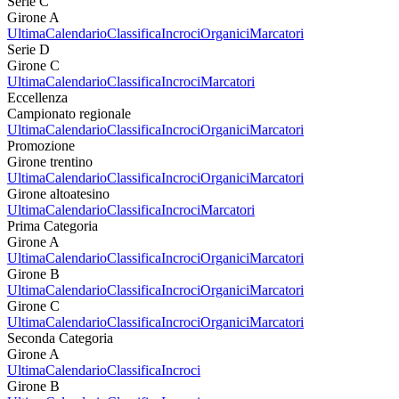
Serie C
Girone A
Ultima
Calendario
Classifica
Incroci
Organici
Marcatori
Serie D
Girone C
Ultima
Calendario
Classifica
Incroci
Marcatori
Eccellenza
Campionato regionale
Ultima
Calendario
Classifica
Incroci
Organici
Marcatori
Promozione
Girone trentino
Ultima
Calendario
Classifica
Incroci
Organici
Marcatori
Girone altoatesino
Ultima
Calendario
Classifica
Incroci
Marcatori
Prima Categoria
Girone A
Ultima
Calendario
Classifica
Incroci
Organici
Marcatori
Girone B
Ultima
Calendario
Classifica
Incroci
Organici
Marcatori
Girone C
Ultima
Calendario
Classifica
Incroci
Organici
Marcatori
Seconda Categoria
Girone A
Ultima
Calendario
Classifica
Incroci
Girone B