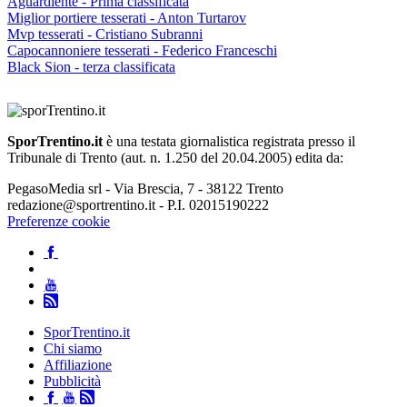
Aguardiente - Prima classificata
Miglior portiere tesserati - Anton Turtarov
Mvp tesserati - Cristiano Subranni
Capocannoniere tesserati - Federico Franceschi
Black Sion - terza classificata
SporTrentino.it
è una testata giornalistica registrata presso il
Tribunale di Trento (aut. n. 1.250 del 20.04.2005) edita da:
PegasoMedia srl - Via Brescia, 7 - 38122 Trento
redazione@sportrentino.it - P.I. 02015190222
Preferenze cookie
SporTrentino.it
Chi siamo
Affiliazione
Pubblicità