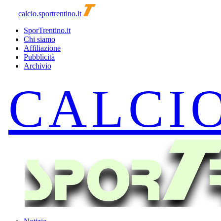
calcio.sportrentino.it
SporTrentino.it
Chi siamo
Affiliazione
Pubblicità
Archivio