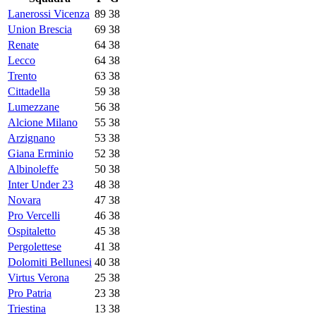
Lanerossi Vicenza
89
38
Union Brescia
69
38
Renate
64
38
Lecco
64
38
Trento
63
38
Cittadella
59
38
Lumezzane
56
38
Alcione Milano
55
38
Arzignano
53
38
Giana Erminio
52
38
Albinoleffe
50
38
Inter Under 23
48
38
Novara
47
38
Pro Vercelli
46
38
Ospitaletto
45
38
Pergolettese
41
38
Dolomiti Bellunesi
40
38
Virtus Verona
25
38
Pro Patria
23
38
Triestina
13
38