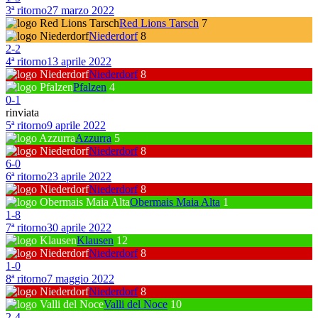
3ª ritorno
27 marzo 2022
Red Lions Tarsch
7
Niederdorf
8
2
-
2
4ª ritorno
13 aprile 2022
Niederdorf
8
Pfalzen
4
0
-
1
rinviata
5ª ritorno
9 aprile 2022
Azzurra
5
Niederdorf
8
6
-
0
6ª ritorno
23 aprile 2022
Niederdorf
8
Obermais Maia Alta
1
1
-
8
7ª ritorno
30 aprile 2022
Klausen
12
Niederdorf
8
1
-
0
8ª ritorno
7 maggio 2022
Niederdorf
8
Valli del Noce
10
2
-
4