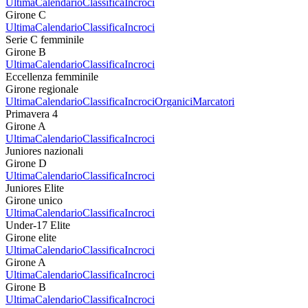
Ultima
Calendario
Classifica
Incroci
Girone C
Ultima
Calendario
Classifica
Incroci
Serie C femminile
Girone B
Ultima
Calendario
Classifica
Incroci
Eccellenza femminile
Girone regionale
Ultima
Calendario
Classifica
Incroci
Organici
Marcatori
Primavera 4
Girone A
Ultima
Calendario
Classifica
Incroci
Juniores nazionali
Girone D
Ultima
Calendario
Classifica
Incroci
Juniores Elite
Girone unico
Ultima
Calendario
Classifica
Incroci
Under-17 Elite
Girone elite
Ultima
Calendario
Classifica
Incroci
Girone A
Ultima
Calendario
Classifica
Incroci
Girone B
Ultima
Calendario
Classifica
Incroci