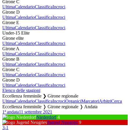
Girone C
Ultima
Calendario
Classifica
Incroci
Girone D
Ultima
Calendario
Classifica
Incroci
Girone E
Ultima
Calendario
Classifica
Incroci
Under-15 Elite
Girone elite
Ultima
Calendario
Classifica
Incroci
Girone A
Ultima
Calendario
Classifica
Incroci
Girone B
Ultima
Calendario
Classifica
Incroci
Girone C
Ultima
Calendario
Classifica
Incroci
Girone D
Ultima
Calendario
Classifica
Incroci
Elenco delle stagioni
Eccellenza femminile ❯ Girone regionale
Ultima
Calendario
Classifica
Incroci
Organici
Marcatori
Arbitri
Cerca
Eccellenza femminile ❭ Girone regionale ❭ Andata
1ª andata
11 settembre 2021
Niederdorf
4
Jugend Neugries
9
3
-
1