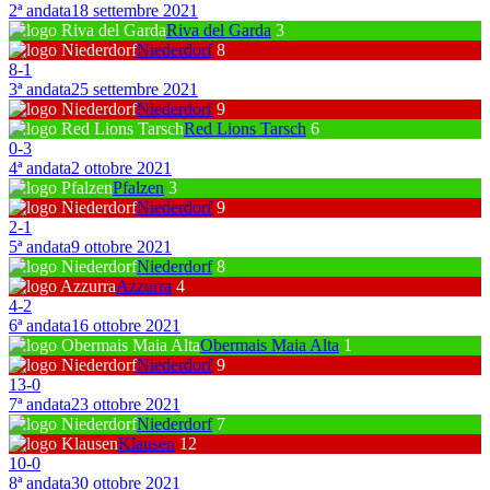
2ª andata
18 settembre 2021
Riva del Garda
3
Niederdorf
8
8
-
1
3ª andata
25 settembre 2021
Niederdorf
9
Red Lions Tarsch
6
0
-
3
4ª andata
2 ottobre 2021
Pfalzen
3
Niederdorf
9
2
-
1
5ª andata
9 ottobre 2021
Niederdorf
8
Azzurra
4
4
-
2
6ª andata
16 ottobre 2021
Obermais Maia Alta
1
Niederdorf
9
13
-
0
7ª andata
23 ottobre 2021
Niederdorf
7
Klausen
12
10
-
0
8ª andata
30 ottobre 2021