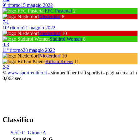
9ª ritorno
15 maggio 2022
FFC Pustertal
2
Niederdorf
8
7
-
1
10ª ritorno
21 maggio 2022
Niederdorf
10
Südtirol Women
8
0
-
3
11ª ritorno
28 maggio 2022
Niederdorf
10
Riffian Kuens
11
2
-
2
©
www.sportrentino.it
- strumenti per i siti sportivi - pagina creata in
0,062 sec.
Classifica
Serie C: Girone A
Squadra
P
G