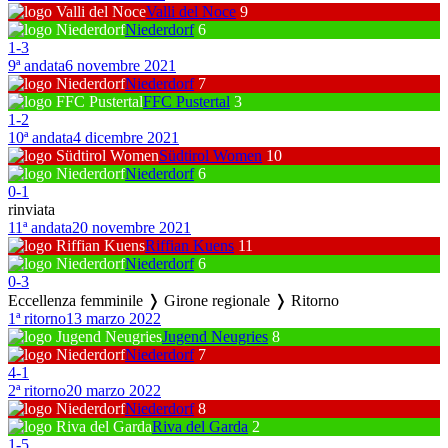
Valli del Noce
9
Niederdorf
6
1
-
3
9ª andata
6 novembre 2021
Niederdorf
7
FFC Pustertal
3
1
-
2
10ª andata
4 dicembre 2021
Südtirol Women
10
Niederdorf
6
0
-
1
rinviata
11ª andata
20 novembre 2021
Riffian Kuens
11
Niederdorf
6
0
-
3
Eccellenza femminile ❭ Girone regionale ❭ Ritorno
1ª ritorno
13 marzo 2022
Jugend Neugries
8
Niederdorf
7
4
-
1
2ª ritorno
20 marzo 2022
Niederdorf
8
Riva del Garda
2
1
-
5