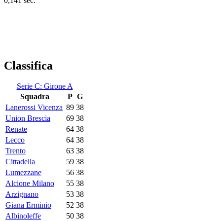
0,141 sec.
Classifica
Serie C: Girone A
Squadra
P
G
Lanerossi Vicenza
89
38
Union Brescia
69
38
Renate
64
38
Lecco
64
38
Trento
63
38
Cittadella
59
38
Lumezzane
56
38
Alcione Milano
55
38
Arzignano
53
38
Giana Erminio
52
38
Albinoleffe
50
38