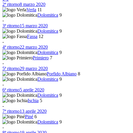
2ª ritorno
8 marzo 2020
Verla
11
Dolomitica
9
-
3ª ritorno
15 marzo 2020
Dolomitica
9
Fassa
12
-
4ª ritorno
22 marzo 2020
Dolomitica
9
Primiero
7
-
5ª ritorno
29 marzo 2020
Porfido Albiano
8
Dolomitica
9
-
6ª ritorno
5 aprile 2020
Dolomitica
9
Ischia
5
-
7ª ritorno
13 aprile 2020
Piné
6
Dolomitica
9
-
8ª ritorno
19 aprile 2020