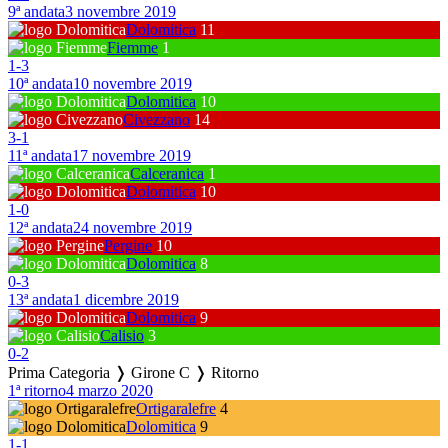
9ª andata
3 novembre 2019
Dolomitica
11
Fiemme
1
1
-
3
10ª andata
10 novembre 2019
Dolomitica
10
Civezzano
14
3
-
1
11ª andata
17 novembre 2019
Calceranica
1
Dolomitica
10
1
-
0
12ª andata
24 novembre 2019
Pergine
10
Dolomitica
8
0
-
3
13ª andata
1 dicembre 2019
Dolomitica
9
Calisio
3
0
-
2
Prima Categoria ❭ Girone C ❭ Ritorno
1ª ritorno
4 marzo 2020
Ortigaralefre
4
Dolomitica
9
1
-
1