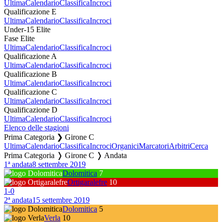
Ultima
Calendario
Classifica
Incroci
Qualificazione E
Ultima
Calendario
Classifica
Incroci
Under-15 Elite
Fase Elite
Ultima
Calendario
Classifica
Incroci
Qualificazione A
Ultima
Calendario
Classifica
Incroci
Qualificazione B
Ultima
Calendario
Classifica
Incroci
Qualificazione C
Ultima
Calendario
Classifica
Incroci
Qualificazione D
Ultima
Calendario
Classifica
Incroci
Elenco delle stagioni
Prima Categoria ❯ Girone C
Ultima
Calendario
Classifica
Incroci
Organici
Marcatori
Arbitri
Cerca
Prima Categoria ❭ Girone C ❭ Andata
1ª andata
8 settembre 2019
Dolomitica
7
Ortigaralefre
10
1
-
0
2ª andata
15 settembre 2019
Dolomitica
5
Verla
10