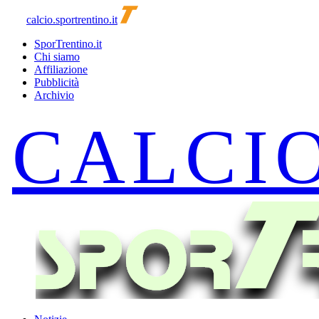
calcio.sportrentino.it
SporTrentino.it
Chi siamo
Affiliazione
Pubblicità
Archivio