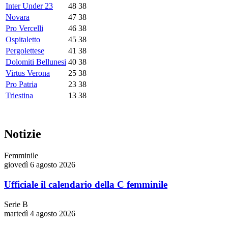
Inter Under 23
48
38
Novara
47
38
Pro Vercelli
46
38
Ospitaletto
45
38
Pergolettese
41
38
Dolomiti Bellunesi
40
38
Virtus Verona
25
38
Pro Patria
23
38
Triestina
13
38
Notizie
Femminile
giovedì 6 agosto 2026
Ufficiale il calendario della C femminile
Serie B
martedì 4 agosto 2026