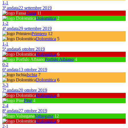
1
-
1
3ª andata
22 settembre 2019
Fassa
11
Dolomitica
2
1
-
2
4ª andata
29 settembre 2019
Primiero
12
Dolomitica
5
1
-
1
5ª andata
6 ottobre 2019
Dolomitica
6
Porfido Albiano
4
0
-
2
6ª andata
13 ottobre 2019
Ischia
7
Dolomitica
6
3
-
3
7ª andata
20 ottobre 2019
Dolomitica
8
Piné
4
2
-
4
8ª andata
27 ottobre 2019
Valsugana
12
Dolomitica
9
2
-
1