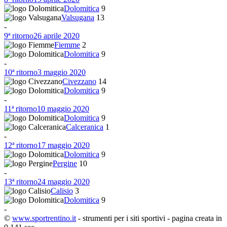
Dolomitica
9
Valsugana
13
-
9ª ritorno
26 aprile 2020
Fiemme
2
Dolomitica
9
-
10ª ritorno
3 maggio 2020
Civezzano
14
Dolomitica
9
-
11ª ritorno
10 maggio 2020
Dolomitica
9
Calceranica
1
-
12ª ritorno
17 maggio 2020
Dolomitica
9
Pergine
10
-
13ª ritorno
24 maggio 2020
Calisio
3
Dolomitica
9
-
©
www.sportrentino.it
- strumenti per i siti sportivi - pagina creata in