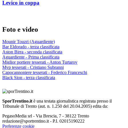
Levico in coppa
Foto e video
Mounir Touzri (Aguardiente)
Bar Eldorado - terza classificata
Aston Birra - seconda classificata
Aguardiente - Prima classificata
Miglior portiere tesserati - Anton Turtarov
Mvp tesserati - Cristiano Subranni
Capocannoniere tesserati - Federico Franceschi
Black Sion - terza classificata
SporTrentino.it
è una testata giornalistica registrata presso il
Tribunale di Trento (aut. n. 1.250 del 20.04.2005) edita da:
PegasoMedia srl - Via Brescia, 7 - 38122 Trento
redazione@sportrentino.it - P.I. 02015190222
Preferenze cookie