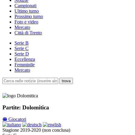
Notizie
Campionati
Ultimo turno
Prossimo turno
Foto e video
Mercato
Città di Trento
Serie B
Serie C
Serie D
Eccellenza
Femminile
Mercato
Partite: Dolomitica
Giocatori
Stagione 2019-2020 (non conclusa)