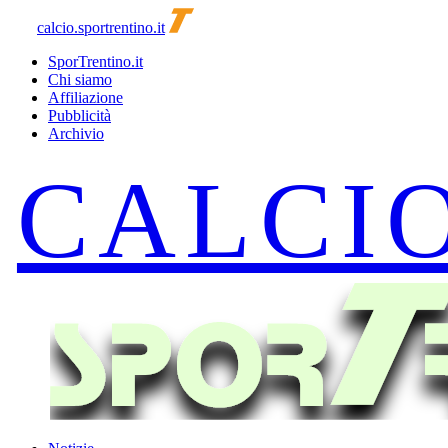
calcio.sportrentino.it
SporTrentino.it
Chi siamo
Affiliazione
Pubblicità
Archivio