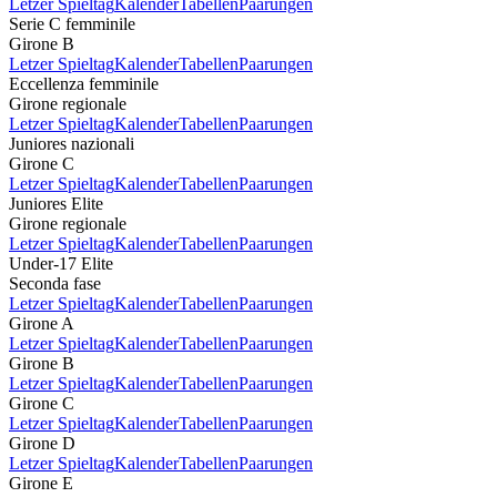
Letzer Spieltag
Kalender
Tabellen
Paarungen
Serie C femminile
Girone B
Letzer Spieltag
Kalender
Tabellen
Paarungen
Eccellenza femminile
Girone regionale
Letzer Spieltag
Kalender
Tabellen
Paarungen
Juniores nazionali
Girone C
Letzer Spieltag
Kalender
Tabellen
Paarungen
Juniores Elite
Girone regionale
Letzer Spieltag
Kalender
Tabellen
Paarungen
Under-17 Elite
Seconda fase
Letzer Spieltag
Kalender
Tabellen
Paarungen
Girone A
Letzer Spieltag
Kalender
Tabellen
Paarungen
Girone B
Letzer Spieltag
Kalender
Tabellen
Paarungen
Girone C
Letzer Spieltag
Kalender
Tabellen
Paarungen
Girone D
Letzer Spieltag
Kalender
Tabellen
Paarungen
Girone E