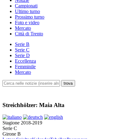
Notizie
Campionati
Ultimo turno
Prossimo turno
Foto e video
Mercato
Città di Trento
Serie B
Serie C
Serie D
Eccellenza
Femminile
Mercato
Streichhölzer: Maia Alta
Stagione 2018-2019
Serie C
Girone B