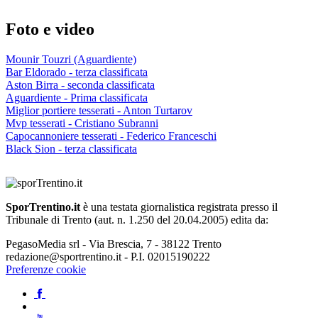
Foto e video
Mounir Touzri (Aguardiente)
Bar Eldorado - terza classificata
Aston Birra - seconda classificata
Aguardiente - Prima classificata
Miglior portiere tesserati - Anton Turtarov
Mvp tesserati - Cristiano Subranni
Capocannoniere tesserati - Federico Franceschi
Black Sion - terza classificata
SporTrentino.it
è una testata giornalistica registrata presso il
Tribunale di Trento (aut. n. 1.250 del 20.04.2005) edita da:
PegasoMedia srl - Via Brescia, 7 - 38122 Trento
redazione@sportrentino.it - P.I. 02015190222
Preferenze cookie