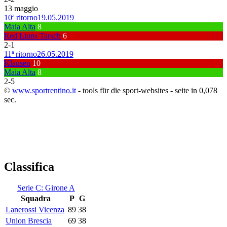
13 maggio
10ª ritorno
19.05.2019
Maia Alta
8
Red Lions Tarsch
6
2
-
1
11ª ritorno
26.05.2019
Klausen
10
Maia Alta
8
2
-
5
©
www.sportrentino.it
- tools für die sport-websites - seite in 0,078
sec.
Classifica
Serie C: Girone A
Squadra
P
G
Lanerossi Vicenza
89
38
Union Brescia
69
38