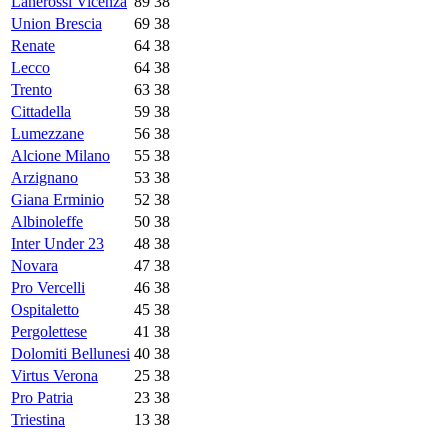
Lanerossi Vicenza
89
38
Union Brescia
69
38
Renate
64
38
Lecco
64
38
Trento
63
38
Cittadella
59
38
Lumezzane
56
38
Alcione Milano
55
38
Arzignano
53
38
Giana Erminio
52
38
Albinoleffe
50
38
Inter Under 23
48
38
Novara
47
38
Pro Vercelli
46
38
Ospitaletto
45
38
Pergolettese
41
38
Dolomiti Bellunesi
40
38
Virtus Verona
25
38
Pro Patria
23
38
Triestina
13
38