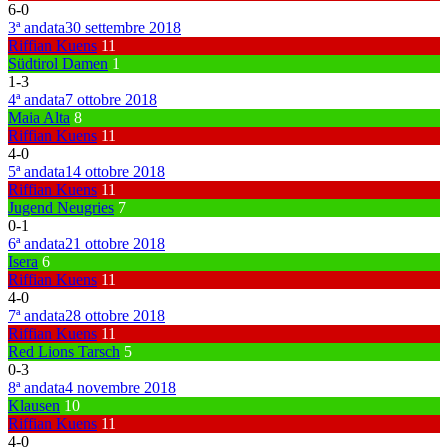
6
-
0
3ª andata
30 settembre 2018
Riffian Kuens
11
Südtirol Damen
1
1
-
3
4ª andata
7 ottobre 2018
Maia Alta
8
Riffian Kuens
11
4
-
0
5ª andata
14 ottobre 2018
Riffian Kuens
11
Jugend Neugries
7
0
-
1
6ª andata
21 ottobre 2018
Isera
6
Riffian Kuens
11
4
-
0
7ª andata
28 ottobre 2018
Riffian Kuens
11
Red Lions Tarsch
5
0
-
3
8ª andata
4 novembre 2018
Klausen
10
Riffian Kuens
11
4
-
0