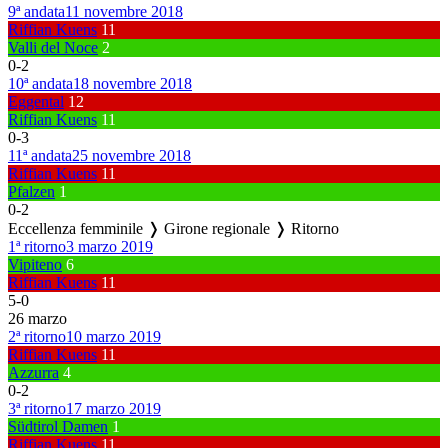
9ª andata
11 novembre 2018
Riffian Kuens
11
Valli del Noce
2
0
-
2
10ª andata
18 novembre 2018
Eggental
12
Riffian Kuens
11
0
-
3
11ª andata
25 novembre 2018
Riffian Kuens
11
Pfalzen
1
0
-
2
Eccellenza femminile ❭ Girone regionale ❭ Ritorno
1ª ritorno
3 marzo 2019
Vipiteno
6
Riffian Kuens
11
5
-
0
26 marzo
2ª ritorno
10 marzo 2019
Riffian Kuens
11
Azzurra
4
0
-
2
3ª ritorno
17 marzo 2019
Südtirol Damen
1
Riffian Kuens
11