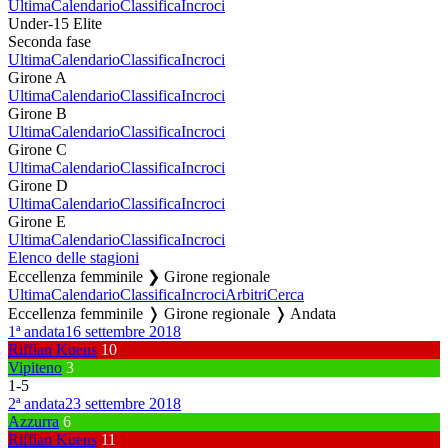
Ultima
Calendario
Classifica
Incroci
Under-15 Elite
Seconda fase
Ultima
Calendario
Classifica
Incroci
Girone A
Ultima
Calendario
Classifica
Incroci
Girone B
Ultima
Calendario
Classifica
Incroci
Girone C
Ultima
Calendario
Classifica
Incroci
Girone D
Ultima
Calendario
Classifica
Incroci
Girone E
Ultima
Calendario
Classifica
Incroci
Elenco delle stagioni
Eccellenza femminile ❯ Girone regionale
Ultima
Calendario
Classifica
Incroci
Arbitri
Cerca
Eccellenza femminile ❭ Girone regionale ❭ Andata
1ª andata
16 settembre 2018
Riffian Kuens
10
Vipiteno
3
1
-
5
2ª andata
23 settembre 2018
Azzurra
6
Riffian Kuens
11