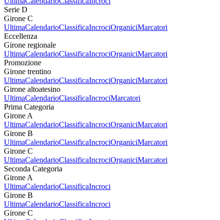
Ultima
Calendario
Classifica
Incroci
Serie D
Girone C
Ultima
Calendario
Classifica
Incroci
Organici
Marcatori
Eccellenza
Girone regionale
Ultima
Calendario
Classifica
Incroci
Organici
Marcatori
Promozione
Girone trentino
Ultima
Calendario
Classifica
Incroci
Organici
Marcatori
Girone altoatesino
Ultima
Calendario
Classifica
Incroci
Marcatori
Prima Categoria
Girone A
Ultima
Calendario
Classifica
Incroci
Organici
Marcatori
Girone B
Ultima
Calendario
Classifica
Incroci
Organici
Marcatori
Girone C
Ultima
Calendario
Classifica
Incroci
Organici
Marcatori
Seconda Categoria
Girone A
Ultima
Calendario
Classifica
Incroci
Girone B
Ultima
Calendario
Classifica
Incroci
Girone C