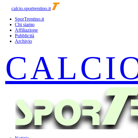
calcio.sportrentino.it
SporTrentino.it
Chi siamo
Affiliazione
Pubblicità
Archivio