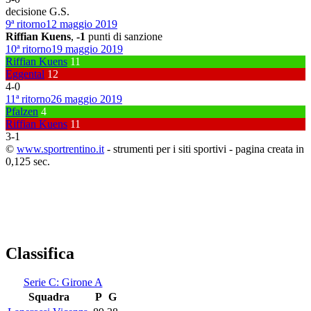
decisione G.S.
9ª ritorno
12 maggio 2019
Riffian Kuens
,
-1
punti di sanzione
10ª ritorno
19 maggio 2019
Riffian Kuens
11
Eggental
12
4
-
0
11ª ritorno
26 maggio 2019
Pfalzen
4
Riffian Kuens
11
3
-
1
©
www.sportrentino.it
- strumenti per i siti sportivi - pagina creata in
0,125 sec.
Classifica
Serie C: Girone A
Squadra
P
G