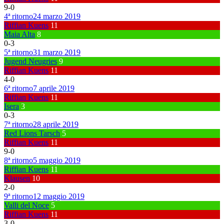
9
-
0
4ª ritorno
24 marzo 2019
Riffian Kuens
11
Maia Alta
8
0
-
3
5ª ritorno
31 marzo 2019
Jugend Neugries
9
Riffian Kuens
11
4
-
0
6ª ritorno
7 aprile 2019
Riffian Kuens
11
Isera
3
0
-
3
7ª ritorno
28 aprile 2019
Red Lions Tarsch
5
Riffian Kuens
11
9
-
0
8ª ritorno
5 maggio 2019
Riffian Kuens
11
Klausen
10
2
-
0
9ª ritorno
12 maggio 2019
Valli del Noce
5
Riffian Kuens
11
3
-
0