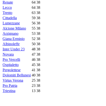
Renate
64
38
Lecco
64
38
Trento
63
38
Cittadella
59
38
Lumezzane
56
38
Alcione Milano
55
38
Arzignano
53
38
Giana Erminio
52
38
Albinoleffe
50
38
Inter Under 23
48
38
Novara
47
38
Pro Vercelli
46
38
Ospitaletto
45
38
Pergolettese
41
38
Dolomiti Bellunesi
40
38
Virtus Verona
25
38
Pro Patria
23
38
Triestina
13
38