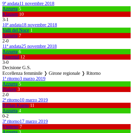
9ª andata
11 novembre 2018
Azzurra
5
Klausen
10
3
-
1
10ª andata
18 novembre 2018
Valli del Noce
1
Azzurra
7
2
-
0
11ª andata
25 novembre 2018
Azzurra
6
Eggental
12
3
-
0
Decisione G.S.
Eccellenza femminile ❭ Girone regionale ❭ Ritorno
1ª ritorno
3 marzo 2019
Azzurra
5
Pfalzen
3
2
-
0
2ª ritorno
10 marzo 2019
Riffian Kuens
11
Azzurra
4
0
-
2
3ª ritorno
17 marzo 2019
Vipiteno
7
Azzurra
3