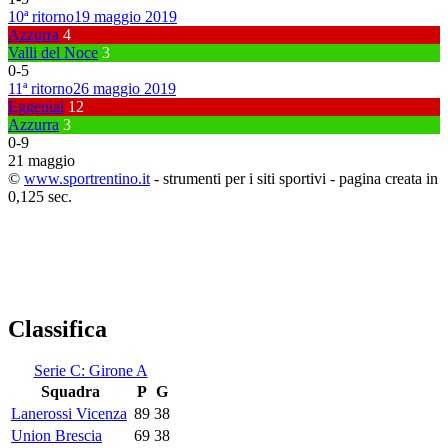
10ª ritorno
19 maggio 2019
Azzurra
4
Valli del Noce
3
0
-
5
11ª ritorno
26 maggio 2019
Eggental
12
Azzurra
3
0
-
9
21 maggio
©
www.sportrentino.it
- strumenti per i siti sportivi - pagina creata in
0,125 sec.
Classifica
Serie C: Girone A
Squadra
P
G
Lanerossi Vicenza
89
38
Union Brescia
69
38