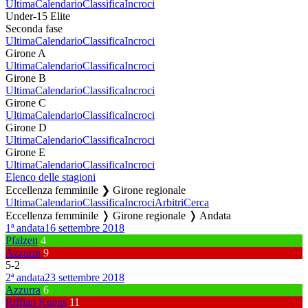
Ultima
Calendario
Classifica
Incroci
Under-15 Elite
Seconda fase
Ultima
Calendario
Classifica
Incroci
Girone A
Ultima
Calendario
Classifica
Incroci
Girone B
Ultima
Calendario
Classifica
Incroci
Girone C
Ultima
Calendario
Classifica
Incroci
Girone D
Ultima
Calendario
Classifica
Incroci
Girone E
Ultima
Calendario
Classifica
Incroci
Elenco delle stagioni
Eccellenza femminile ❯ Girone regionale
Ultima
Calendario
Classifica
Incroci
Arbitri
Cerca
Eccellenza femminile ❭ Girone regionale ❭ Andata
1ª andata
16 settembre 2018
Pfalzen
4
Azzurra
9
5
-
2
2ª andata
23 settembre 2018
Azzurra
6
Riffian Kuens
11