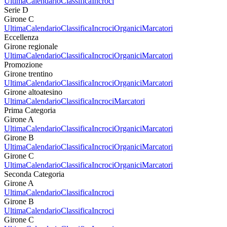
Ultima
Calendario
Classifica
Incroci
Serie D
Girone C
Ultima
Calendario
Classifica
Incroci
Organici
Marcatori
Eccellenza
Girone regionale
Ultima
Calendario
Classifica
Incroci
Organici
Marcatori
Promozione
Girone trentino
Ultima
Calendario
Classifica
Incroci
Organici
Marcatori
Girone altoatesino
Ultima
Calendario
Classifica
Incroci
Marcatori
Prima Categoria
Girone A
Ultima
Calendario
Classifica
Incroci
Organici
Marcatori
Girone B
Ultima
Calendario
Classifica
Incroci
Organici
Marcatori
Girone C
Ultima
Calendario
Classifica
Incroci
Organici
Marcatori
Seconda Categoria
Girone A
Ultima
Calendario
Classifica
Incroci
Girone B
Ultima
Calendario
Classifica
Incroci
Girone C