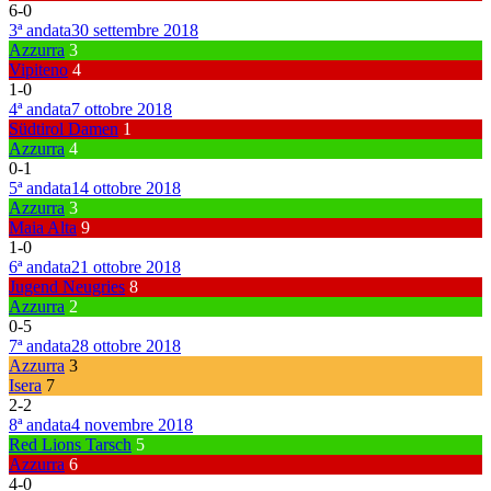
6
-
0
3ª andata
30 settembre 2018
Azzurra
3
Vipiteno
4
1
-
0
4ª andata
7 ottobre 2018
Südtirol Damen
1
Azzurra
4
0
-
1
5ª andata
14 ottobre 2018
Azzurra
3
Maia Alta
9
1
-
0
6ª andata
21 ottobre 2018
Jugend Neugries
8
Azzurra
2
0
-
5
7ª andata
28 ottobre 2018
Azzurra
3
Isera
7
2
-
2
8ª andata
4 novembre 2018
Red Lions Tarsch
5
Azzurra
6
4
-
0