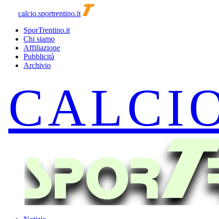
calcio.sportrentino.it
SporTrentino.it
Chi siamo
Affiliazione
Pubblicità
Archivio