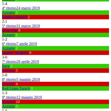
1
-
4
4ª ritorno
24 marzo 2019
Azzurra
3
Südtirol Damen
2
2
-
1
5ª ritorno
31 marzo 2019
Maia Alta
8
Azzurra
2
1
-
2
6ª ritorno
7 aprile 2019
Azzurra
2
Jugend Neugries
9
3
-
0
7ª ritorno
28 aprile 2019
Isera
2
Azzurra
3
1
-
0
8ª ritorno
5 maggio 2019
Azzurra
4
Red Lions Tarsch
3
1
-
3
9ª ritorno
12 maggio 2019
Klausen
10
Azzurra
3
1
-
5