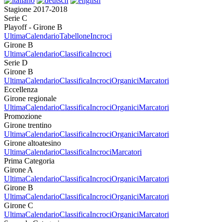
Stagione 2017-2018
Serie C
Playoff - Girone B
Ultima
Calendario
Tabellone
Incroci
Girone B
Ultima
Calendario
Classifica
Incroci
Serie D
Girone B
Ultima
Calendario
Classifica
Incroci
Organici
Marcatori
Eccellenza
Girone regionale
Ultima
Calendario
Classifica
Incroci
Organici
Marcatori
Promozione
Girone trentino
Ultima
Calendario
Classifica
Incroci
Organici
Marcatori
Girone altoatesino
Ultima
Calendario
Classifica
Incroci
Marcatori
Prima Categoria
Girone A
Ultima
Calendario
Classifica
Incroci
Organici
Marcatori
Girone B
Ultima
Calendario
Classifica
Incroci
Organici
Marcatori
Girone C
Ultima
Calendario
Classifica
Incroci
Organici
Marcatori