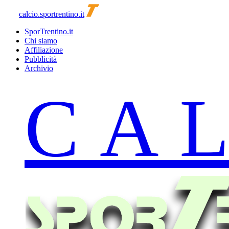
calcio.sportrentino.it
SporTrentino.it
Chi siamo
Affiliazione
Pubblicità
Archivio