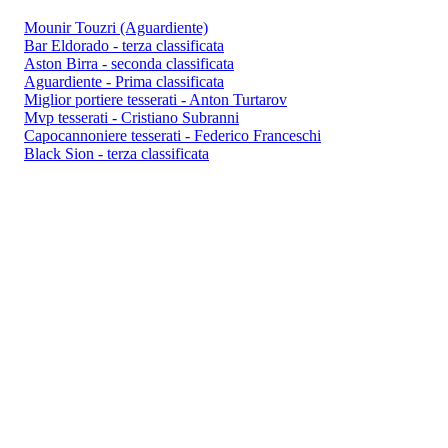
Mounir Touzri (Aguardiente)
Bar Eldorado - terza classificata
Aston Birra - seconda classificata
Aguardiente - Prima classificata
Miglior portiere tesserati - Anton Turtarov
Mvp tesserati - Cristiano Subranni
Capocannoniere tesserati - Federico Franceschi
Black Sion - terza classificata