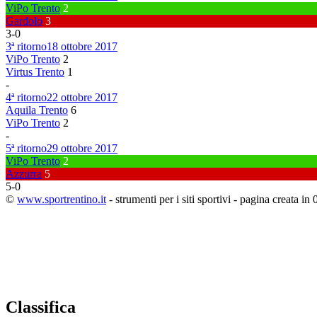
ViPo Trento
2
Gardolo
3
3
-
0
3ª ritorno
18 ottobre 2017
ViPo Trento
2
Virtus Trento
1
-
4ª ritorno
22 ottobre 2017
Aquila Trento
6
ViPo Trento
2
-
5ª ritorno
29 ottobre 2017
ViPo Trento
2
Azzurra
5
5
-
0
©
www.sportrentino.it
- strumenti per i siti sportivi - pagina creata in 
Classifica