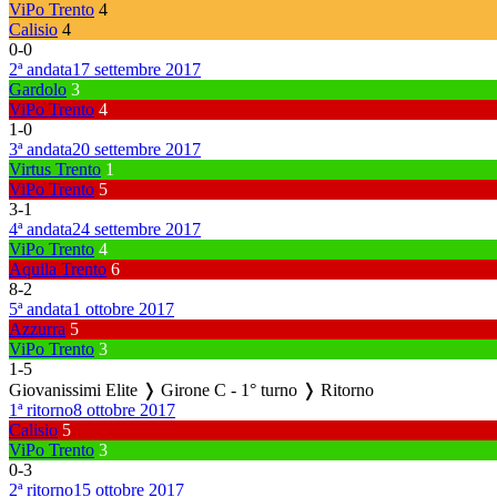
ViPo Trento
4
Calisio
4
0
-
0
2ª andata
17 settembre 2017
Gardolo
3
ViPo Trento
4
1
-
0
3ª andata
20 settembre 2017
Virtus Trento
1
ViPo Trento
5
3
-
1
4ª andata
24 settembre 2017
ViPo Trento
4
Aquila Trento
6
8
-
2
5ª andata
1 ottobre 2017
Azzurra
5
ViPo Trento
3
1
-
5
Giovanissimi Elite ❭ Girone C - 1° turno ❭ Ritorno
1ª ritorno
8 ottobre 2017
Calisio
5
ViPo Trento
3
0
-
3
2ª ritorno
15 ottobre 2017