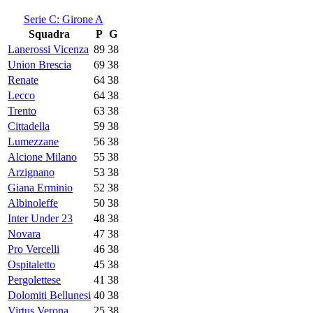
Serie C: Girone A
Squadra
P
G
Lanerossi Vicenza
89
38
Union Brescia
69
38
Renate
64
38
Lecco
64
38
Trento
63
38
Cittadella
59
38
Lumezzane
56
38
Alcione Milano
55
38
Arzignano
53
38
Giana Erminio
52
38
Albinoleffe
50
38
Inter Under 23
48
38
Novara
47
38
Pro Vercelli
46
38
Ospitaletto
45
38
Pergolettese
41
38
Dolomiti Bellunesi
40
38
Virtus Verona
25
38