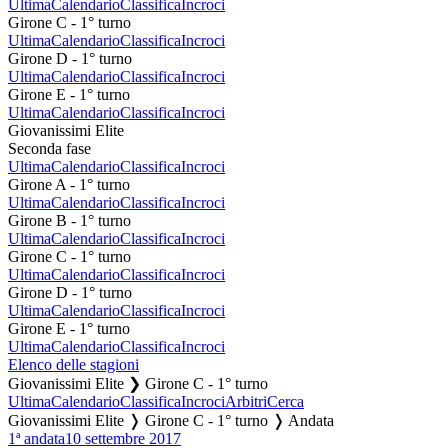
Ultima
Calendario
Classifica
Incroci
Girone C - 1° turno
Ultima
Calendario
Classifica
Incroci
Girone D - 1° turno
Ultima
Calendario
Classifica
Incroci
Girone E - 1° turno
Ultima
Calendario
Classifica
Incroci
Giovanissimi Elite
Seconda fase
Ultima
Calendario
Classifica
Incroci
Girone A - 1° turno
Ultima
Calendario
Classifica
Incroci
Girone B - 1° turno
Ultima
Calendario
Classifica
Incroci
Girone C - 1° turno
Ultima
Calendario
Classifica
Incroci
Girone D - 1° turno
Ultima
Calendario
Classifica
Incroci
Girone E - 1° turno
Ultima
Calendario
Classifica
Incroci
Elenco delle stagioni
Giovanissimi Elite ❯ Girone C - 1° turno
Ultima
Calendario
Classifica
Incroci
Arbitri
Cerca
Giovanissimi Elite ❭ Girone C - 1° turno ❭ Andata
1ª andata
10 settembre 2017