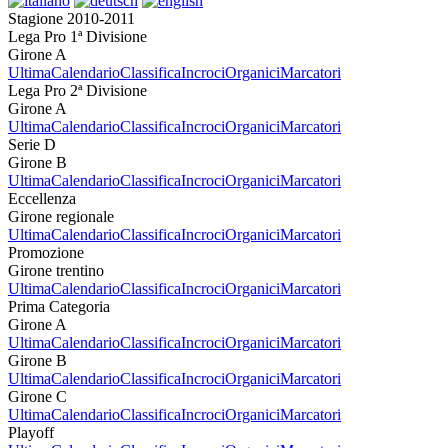
Stagione 2010-2011
Lega Pro 1ª Divisione
Girone A
Ultima
Calendario
Classifica
Incroci
Organici
Marcatori
Lega Pro 2ª Divisione
Girone A
Ultima
Calendario
Classifica
Incroci
Organici
Marcatori
Serie D
Girone B
Ultima
Calendario
Classifica
Incroci
Organici
Marcatori
Eccellenza
Girone regionale
Ultima
Calendario
Classifica
Incroci
Organici
Marcatori
Promozione
Girone trentino
Ultima
Calendario
Classifica
Incroci
Organici
Marcatori
Prima Categoria
Girone A
Ultima
Calendario
Classifica
Incroci
Organici
Marcatori
Girone B
Ultima
Calendario
Classifica
Incroci
Organici
Marcatori
Girone C
Ultima
Calendario
Classifica
Incroci
Organici
Marcatori
Playoff