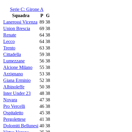
Serie C: Girone A
Squadra
P
G
Lanerossi Vicenza
89
38
Union Brescia
69
38
Renate
64
38
Lecco
64
38
Trento
63
38
Cittadella
59
38
Lumezzane
56
38
Alcione Milano
55
38
Arzignano
53
38
Giana Erminio
52
38
Albinoleffe
50
38
Inter Under 23
48
38
Novara
47
38
Pro Vercelli
46
38
Ospitaletto
45
38
Pergolettese
41
38
Dolomiti Bellunesi
40
38