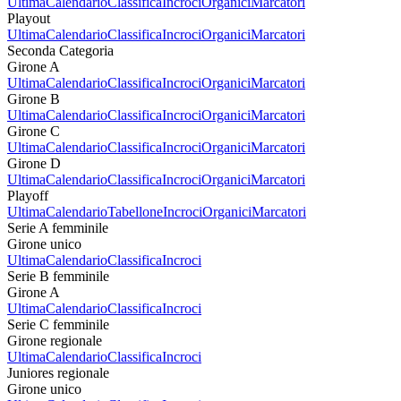
Ultima
Calendario
Classifica
Incroci
Organici
Marcatori
Playout
Ultima
Calendario
Classifica
Incroci
Organici
Marcatori
Seconda Categoria
Girone A
Ultima
Calendario
Classifica
Incroci
Organici
Marcatori
Girone B
Ultima
Calendario
Classifica
Incroci
Organici
Marcatori
Girone C
Ultima
Calendario
Classifica
Incroci
Organici
Marcatori
Girone D
Ultima
Calendario
Classifica
Incroci
Organici
Marcatori
Playoff
Ultima
Calendario
Tabellone
Incroci
Organici
Marcatori
Serie A femminile
Girone unico
Ultima
Calendario
Classifica
Incroci
Serie B femminile
Girone A
Ultima
Calendario
Classifica
Incroci
Serie C femminile
Girone regionale
Ultima
Calendario
Classifica
Incroci
Juniores regionale
Girone unico