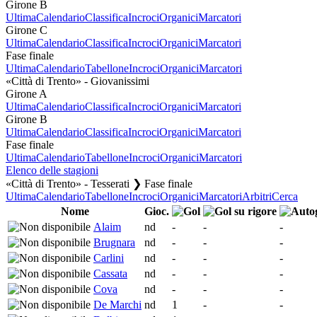
Girone B
Ultima
Calendario
Classifica
Incroci
Organici
Marcatori
Girone C
Ultima
Calendario
Classifica
Incroci
Organici
Marcatori
Fase finale
Ultima
Calendario
Tabellone
Incroci
Organici
Marcatori
«Città di Trento» - Giovanissimi
Girone A
Ultima
Calendario
Classifica
Incroci
Organici
Marcatori
Girone B
Ultima
Calendario
Classifica
Incroci
Organici
Marcatori
Fase finale
Ultima
Calendario
Tabellone
Incroci
Organici
Marcatori
Elenco delle stagioni
«Città di Trento» - Tesserati ❯ Fase finale
Ultima
Calendario
Tabellone
Incroci
Organici
Marcatori
Arbitri
Cerca
Nome
Gioc.
Alaim
nd
-
-
-
Brugnara
nd
-
-
-
Carlini
nd
-
-
-
Cassata
nd
-
-
-
Cova
nd
-
-
-
De Marchi
nd
1
-
-