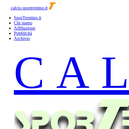
calcio.sportrentino.it
SporTrentino.it
Chi siamo
Affiliazione
Pubblicità
Archivio