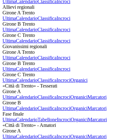
Ultima
Calendario
Classifica
Incroci
Allievi regionali
Girone A Trento
Ultima
Calendario
Classifica
Incroci
Girone B Trento
Ultima
Calendario
Classifica
Incroci
Girone C Trento
Ultima
Calendario
Classifica
Incroci
Giovanissimi regionali
Girone A Trento
Ultima
Calendario
Classifica
Incroci
Girone B Trento
Ultima
Calendario
Classifica
Incroci
Girone C Trento
Ultima
Calendario
Classifica
Incroci
Organici
«Città di Trento» - Tesserati
Girone A
Ultima
Calendario
Classifica
Incroci
Organici
Marcatori
Girone B
Ultima
Calendario
Classifica
Incroci
Organici
Marcatori
Fase finale
Ultima
Calendario
Tabellone
Incroci
Organici
Marcatori
«Città di Trento» - Amatori
Girone A
Ultima
Calendario
Classifica
Incroci
Organici
Marcatori