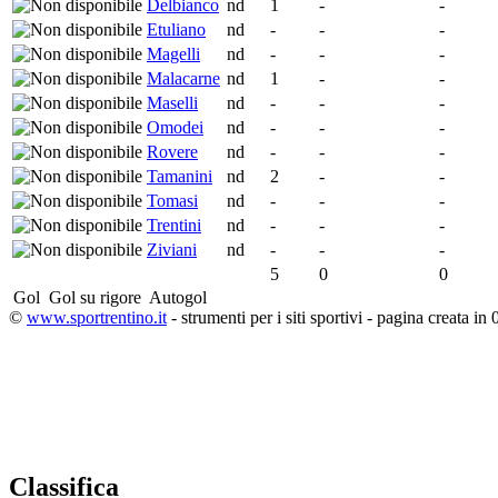
Delbianco
nd
1
-
-
Etuliano
nd
-
-
-
Magelli
nd
-
-
-
Malacarne
nd
1
-
-
Maselli
nd
-
-
-
Omodei
nd
-
-
-
Rovere
nd
-
-
-
Tamanini
nd
2
-
-
Tomasi
nd
-
-
-
Trentini
nd
-
-
-
Ziviani
nd
-
-
-
5
0
0
Gol
Gol su rigore
Autogol
©
www.sportrentino.it
- strumenti per i siti sportivi - pagina creata in 
Classifica